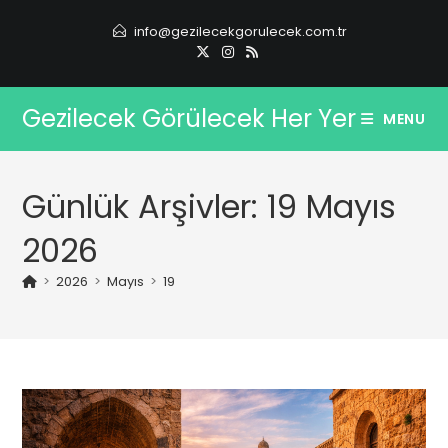
Skip
info@gezilecekgorulecek.com.tr
to
content
Gezilecek Görülecek Her Yer
MENU
Günlük Arşivler: 19 Mayıs
2026
>
2026
>
Mayıs
>
19