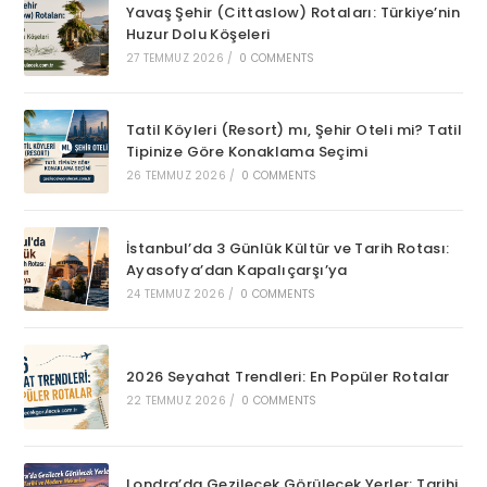
Yavaş Şehir (Cittaslow) Rotaları: Türkiye’nin
Huzur Dolu Köşeleri
27 TEMMUZ 2026
/
0 COMMENTS
Tatil Köyleri (Resort) mı, Şehir Oteli mi? Tatil
Tipinize Göre Konaklama Seçimi
26 TEMMUZ 2026
/
0 COMMENTS
İstanbul’da 3 Günlük Kültür ve Tarih Rotası:
Ayasofya’dan Kapalıçarşı’ya
24 TEMMUZ 2026
/
0 COMMENTS
2026 Seyahat Trendleri: En Popüler Rotalar
22 TEMMUZ 2026
/
0 COMMENTS
Londra’da Gezilecek Görülecek Yerler: Tarihi