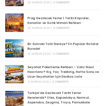
28 HAZIRAN 2026
/
0 COMMENTS
Prag Gezilecek Yerler | Tarihi Köprüler,
Kanallar ve Gotik Mimari Rehberi
26 HAZIRAN 2026
/
0 COMMENTS
Bir Sonraki Tatil Nereye? En Popüler Rotalar
Burada!
23 HAZIRAN 2026
/
0 COMMENTS
Seyahat Paketleme Rehberi – Valiz Nasıl
Hazırlanır? Kış, Yaz, Trekking, Hafta Sonu ve
Uzun Seyahatler İçin Eksiksiz Liste
21 HAZIRAN 2026
/
0 COMMENTS
Türkiye’de Gezilecek Tarihi Yerler
Nereleridir? Efes, Kapadokya, Nemrut,
Aspendos, Zeugma, Troya, Pamukkale