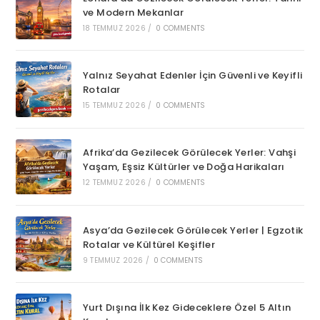
ve Modern Mekanlar
18 TEMMUZ 2026
/
0 COMMENTS
Yalnız Seyahat Edenler İçin Güvenli ve Keyifli
Rotalar
15 TEMMUZ 2026
/
0 COMMENTS
Afrika’da Gezilecek Görülecek Yerler: Vahşi
Yaşam, Eşsiz Kültürler ve Doğa Harikaları
12 TEMMUZ 2026
/
0 COMMENTS
Asya’da Gezilecek Görülecek Yerler | Egzotik
Rotalar ve Kültürel Keşifler
9 TEMMUZ 2026
/
0 COMMENTS
Yurt Dışına İlk Kez Gideceklere Özel 5 Altın