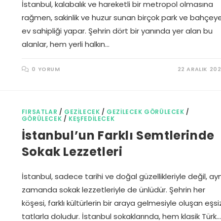
İstanbul, kalabalık ve hareketli bir metropol olmasına
rağmen, sakinlik ve huzur sunan birçok park ve bahçey
ev sahipliği yapar. Şehrin dört bir yanında yer alan bu
alanlar, hem yerli halkın…
0 YORUM
22 ARALIK 20
FIRSATLAR
/
GEZILECEK
/
GEZILECEK GÖRÜLECEK
/
GÖRÜLECEK
/
KEŞFEDILECEK
İstanbul’un Farklı Semtlerinde
Sokak Lezzetleri
İstanbul, sadece tarihi ve doğal güzellikleriyle değil, ayn
zamanda sokak lezzetleriyle de ünlüdür. Şehrin her
köşesi, farklı kültürlerin bir araya gelmesiyle oluşan eşsi
tatlarla doludur. İstanbul sokaklarında, hem klasik Türk…