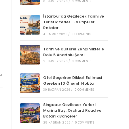
6 TEMMUZ 2026
/
0 COMMENTS
İstanbul’da Gezilecek Tarihi ve
Turistik Yerler | En Popüler
Rotalar
4 TEMMUZ 2026
/
0 COMMENTS
Tarihi ve Kültürel Zenginliklerle
Dolu 5 Anadolu Şehri
2 TEMMUZ 2026
/
0 COMMENTS
24
Otel Seçerken Dikkat Edilmesi
Gereken 10 Önemli Nokta
30 HAZIRAN 2026
/
0 COMMENTS
Singapur Gezilecek Yerler |
Marina Bay, Orchard Road ve
Botanik Bahçeler
28 HAZIRAN 2026
/
0 COMMENTS