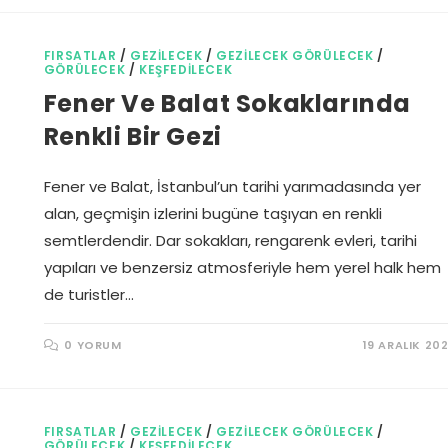
FIRSATLAR
/
GEZILECEK
/
GEZILECEK GÖRÜLECEK
/
GÖRÜLECEK
/
KEŞFEDILECEK
Fener Ve Balat Sokaklarında
Renkli Bir Gezi
Fener ve Balat, İstanbul’un tarihi yarımadasında yer
alan, geçmişin izlerini bugüne taşıyan en renkli
semtlerdendir. Dar sokakları, rengarenk evleri, tarihi
yapıları ve benzersiz atmosferiyle hem yerel halk hem
de turistler…
0 YORUM
19 ARALIK 20
FIRSATLAR
/
GEZILECEK
/
GEZILECEK GÖRÜLECEK
/
GÖRÜLECEK
/
KEŞFEDILECEK