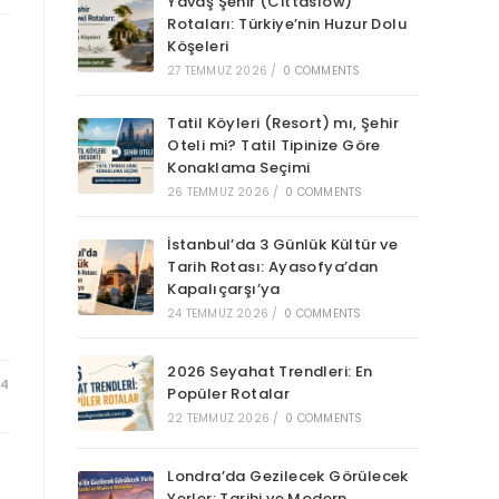
Yavaş Şehir (Cittaslow)
Rotaları: Türkiye’nin Huzur Dolu
Köşeleri
27 TEMMUZ 2026
/
0 COMMENTS
Tatil Köyleri (Resort) mı, Şehir
Oteli mi? Tatil Tipinize Göre
Konaklama Seçimi
26 TEMMUZ 2026
/
0 COMMENTS
İstanbul’da 3 Günlük Kültür ve
Tarih Rotası: Ayasofya’dan
Kapalıçarşı’ya
24 TEMMUZ 2026
/
0 COMMENTS
2026 Seyahat Trendleri: En
24
Popüler Rotalar
22 TEMMUZ 2026
/
0 COMMENTS
Londra’da Gezilecek Görülecek
Yerler: Tarihi ve Modern