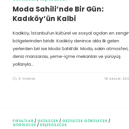
Moda Sahili’nde Bir Gün:
Kadıköy’ün Kalbi
Kadıköy, İstanbul’un kültürel ve sosyal açıdan en zengi
bölgelerinden biridir. Kadıköy denince akla ilk gelen
yerlerden biri ise Moda Sahili’dir. Moda, sakin atmosferi,
deniz manzarası, yeme-içme mekanları ve yürüyüş
yollarıyla…
0 YORUM
18 ARALIK 20
FIRSATLAR
/
GEZILECEK
/
GEZILECEK GÖRÜLECEK
/
GÖRÜLECEK
/
KEŞFEDILECEK