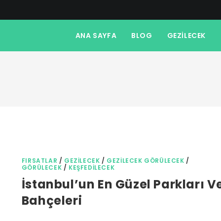
ANA SAYFA
BLOG
GEZILECEK
FIRSATLAR
/
GEZILECEK
/
GEZILECEK GÖRÜLECEK
/
GÖRÜLECEK
/
KEŞFEDILECEK
İstanbul’un En Güzel Parkları V
Bahçeleri