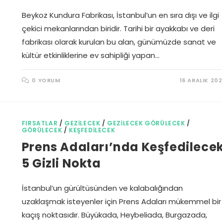
Beykoz Kundura Fabrikası, İstanbul’un en sıra dışı ve ilgi
çekici mekanlarından biridir. Tarihi bir ayakkabı ve deri
fabrikası olarak kurulan bu alan, günümüzde sanat ve
kültür etkinliklerine ev sahipliği yapan…
0 YORUM
16 ARALIK 20
FIRSATLAR
/
GEZILECEK
/
GEZILECEK GÖRÜLECEK
/
GÖRÜLECEK
/
KEŞFEDILECEK
Prens Adaları’nda Keşfedilece
5 Gizli Nokta
İstanbul’un gürültüsünden ve kalabalığından
uzaklaşmak isteyenler için Prens Adaları mükemmel bir
kaçış noktasıdır. Büyükada, Heybeliada, Burgazada,