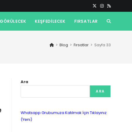
GÖRÜLECEK
KEŞFEDILECEK
FIRSATLAR
TOGGLE
WEBSITE
>
Blog
>
Fırsatlar
>
Sayfa 33
SEARCH
Ara
ARA
e
Whatsapp Grubumuza Katılmak İçin Tıklayınız
(Yeni)