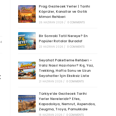
Prag Gezilecek Yerler | Tarihi
Köprüler, Kanallar ve Gotik
Mimari Rehberi
26 HAZIRAN 2026
/
0 COMMENTS
Bir Sonraki Tatil Nereye? En
Popüler Rotalar Burada!
24
23 HAZIRAN 2026
/
0 COMMENTS
Seyahat Paketleme Rehberi –
Valiz Nasıl Hazırlanır? Kış, Yaz,
Trekking, Hafta Sonu ve Uzun
k
Seyahatler İçin Eksiksiz Liste
21 HAZIRAN 2026
/
0 COMMENTS
Türkiye’de Gezilecek Tarihi
Yerler Nereleridir? Efes,
Kapadokya, Nemrut, Aspendos,
Zeugma, Troya, Pamukkale
18 HAZIRAN 2026
/
0 COMMENTS