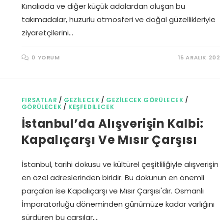
Kınalıada ve diğer küçük adalardan oluşan bu
takımadalar, huzurlu atmosferi ve doğal güzellikleriyle
ziyaretçilerini…
0 YORUM
15 ARALIK 20
FIRSATLAR
/
GEZILECEK
/
GEZILECEK GÖRÜLECEK
/
GÖRÜLECEK
/
KEŞFEDILECEK
İstanbul’da Alışverişin Kalbi:
Kapalıçarşı Ve Mısır Çarşısı
İstanbul, tarihi dokusu ve kültürel çeşitliliğiyle alışverişin
en özel adreslerinden biridir. Bu dokunun en önemli
parçaları ise Kapalıçarşı ve Mısır Çarşısı'dır. Osmanlı
İmparatorluğu döneminden günümüze kadar varlığını
sürdüren bu çarşılar,…