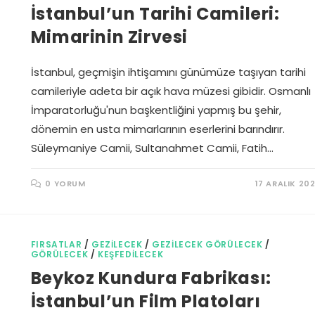
İstanbul’un Tarihi Camileri:
Mimarinin Zirvesi
İstanbul, geçmişin ihtişamını günümüze taşıyan tarihi
camileriyle adeta bir açık hava müzesi gibidir. Osmanlı
İmparatorluğu'nun başkentliğini yapmış bu şehir,
dönemin en usta mimarlarının eserlerini barındırır.
Süleymaniye Camii, Sultanahmet Camii, Fatih…
0 YORUM
17 ARALIK 20
FIRSATLAR
/
GEZILECEK
/
GEZILECEK GÖRÜLECEK
/
GÖRÜLECEK
/
KEŞFEDILECEK
Beykoz Kundura Fabrikası:
İstanbul’un Film Platoları