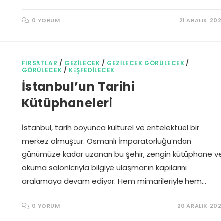
0 YORUM
21 ARALIK 20
FIRSATLAR
/
GEZILECEK
/
GEZILECEK GÖRÜLECEK
/
GÖRÜLECEK
/
KEŞFEDILECEK
İstanbul’un Tarihi
Kütüphaneleri
İstanbul, tarih boyunca kültürel ve entelektüel bir
merkez olmuştur. Osmanlı İmparatorluğu’ndan
günümüze kadar uzanan bu şehir, zengin kütüphane v
okuma salonlarıyla bilgiye ulaşmanın kapılarını
aralamaya devam ediyor. Hem mimarileriyle hem…
0 YORUM
20 ARALIK 20