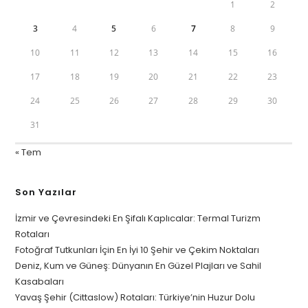
1
2
3
4
5
6
7
8
9
10
11
12
13
14
15
16
17
18
19
20
21
22
23
24
25
26
27
28
29
30
31
« Tem
Son Yazılar
İzmir ve Çevresindeki En Şifalı Kaplıcalar: Termal Turizm
Rotaları
Fotoğraf Tutkunları İçin En İyi 10 Şehir ve Çekim Noktaları
Deniz, Kum ve Güneş: Dünyanın En Güzel Plajları ve Sahil
Kasabaları
Yavaş Şehir (Cittaslow) Rotaları: Türkiye’nin Huzur Dolu