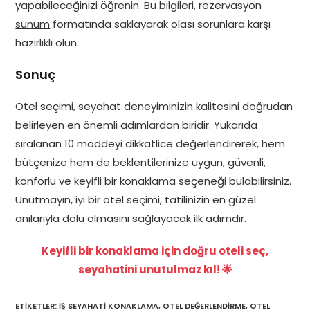
yapabileceğinizi öğrenin. Bu bilgileri, rezervasyon
sunum
formatında saklayarak olası sorunlara karşı
hazırlıklı olun.
Sonuç
Otel seçimi, seyahat deneyiminizin kalitesini doğrudan
belirleyen en önemli adımlardan biridir. Yukarıda
sıralanan 10 maddeyi dikkatlice değerlendirerek, hem
bütçenize hem de beklentilerinize uygun, güvenli,
konforlu ve keyifli bir konaklama seçeneği bulabilirsiniz.
Unutmayın, iyi bir otel seçimi, tatilinizin en güzel
anılarıyla dolu olmasını sağlayacak ilk adımdır.
Keyifli bir konaklama için doğru oteli seç,
seyahatini unutulmaz kıl! 🌟
ETIKETLER
:
IŞ SEYAHATI KONAKLAMA
,
OTEL DEĞERLENDIRME
,
OTEL