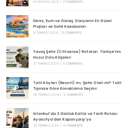
3 AĞUSTOS 2026
/
0 COMMENTS
Deniz, Kum ve Güneş: Dünyanın En Güzel
Plajları ve Sahil Kasabaları
31 TEMMUZ 2026
/
0 COMMENTS
Yavaş Şehir (Cittaslow) Rotaları: Türkiye’nin
Huzur Dolu Köşeleri
27 TEMMUZ 2026
/
0 COMMENTS
Tatil Köyleri (Resort) mı, Şehir Oteli mi? Tatil
Tipinize Göre Konaklama Seçimi
26 TEMMUZ 2026
/
0 COMMENTS
İstanbul’da 3 Günlük Kültür ve Tarih Rotası:
Ayasofya’dan Kapalıçarşı’ya
24 TEMMUZ 2026
/
0 COMMENTS