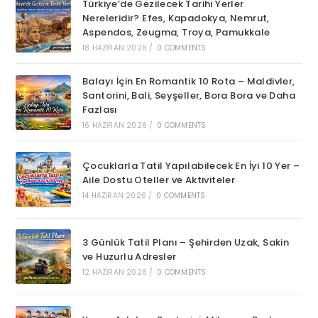
Türkiye’de Gezilecek Tarihi Yerler
Nereleridir? Efes, Kapadokya, Nemrut,
Aspendos, Zeugma, Troya, Pamukkale
18 HAZIRAN 2026
/
0 COMMENTS
Balayı İçin En Romantik 10 Rota – Maldivler,
Santorini, Bali, Seyşeller, Bora Bora ve Daha
Fazlası
16 HAZIRAN 2026
/
0 COMMENTS
Çocuklarla Tatil Yapılabilecek En İyi 10 Yer –
Aile Dostu Oteller ve Aktiviteler
14 HAZIRAN 2026
/
0 COMMENTS
3 Günlük Tatil Planı – Şehirden Uzak, Sakin
ve Huzurlu Adresler
12 HAZIRAN 2026
/
0 COMMENTS