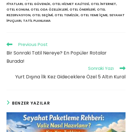
FIYATLARI
,
OTEL GÜVENLIK
,
OTEL HIZMET KALITESI
,
OTEL INTERNET
,
OTEL KONUM
,
OTEL ODA ÖZELLIKLERI
,
OTEL ÖNERILERI
,
OTEL
REZERVASYON
,
OTEL SEÇIMI
,
OTEL TEMIZLIK
,
OTEL YEME IÇME
,
SEYAHAT
IPUÇLARI
,
TATIL PLANLAMA
Read
Previous Post
more
Bir Sonraki Tatil Nereye? En Popüler Rotalar
articles
Burada!
Sonraki Yazı
Yurt Dışına İlk Kez Gideceklere Özel 5 Altın Kural
BENZER YAZILAR