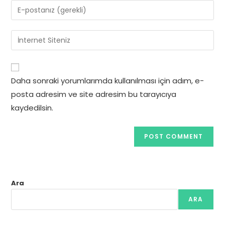
name
Enter
or
your
username
email
Enter
to
address
your
comment
to
website
comment
URL
Daha sonraki yorumlarımda kullanılması için adım, e-
(optional)
posta adresim ve site adresim bu tarayıcıya
kaydedilsin.
Ara
ARA