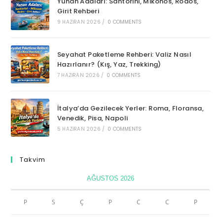
Yunan Adaları: Santorini, Mikonos, Rodos,
Girit Rehberi
9 HAZIRAN 2026
/
0 COMMENTS
Seyahat Paketleme Rehberi: Valiz Nasıl
Hazırlanır? (Kış, Yaz, Trekking)
7 HAZIRAN 2026
/
0 COMMENTS
İtalya’da Gezilecek Yerler: Roma, Floransa,
Venedik, Pisa, Napoli
5 HAZIRAN 2026
/
0 COMMENTS
Takvim
AĞUSTOS 2026
P
S
Ç
P
C
C
P