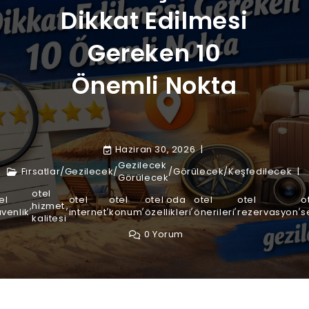
Dikkat Edilmesi
Gereken 10
Önemli Nokta
Haziran 30, 2026
Gezilecek
Fırsatlar
/
Gezilecek
/
/
Görülecek
/
Keşfedilecek
Görülecek
otel
el
otel
otel
otel oda
otel
otel
o
,
hizmet
,
,
,
,
,
,
venlik
internet
konum
özellikleri
önerileri
rezervasyon
s
kalitesi
0 Yorum