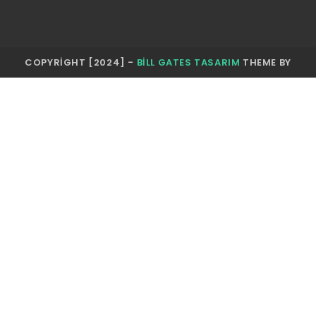
COPYRIGHT [2024] -
BILL GATES TASARIM
THEME BY