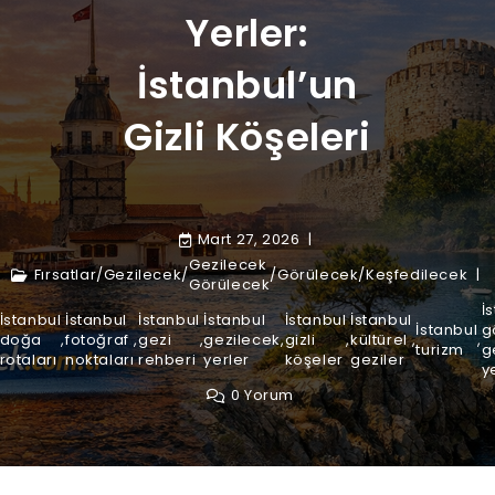
Yerler:
İstanbul’un
Gizli Köşeleri
Mart 27, 2026
Gezilecek
Fırsatlar
/
Gezilecek
/
/
Görülecek
/
Keşfedilecek
Görülecek
İ
İstanbul
İstanbul
İstanbul
İstanbul
İstanbul
İstanbul
İstanbul
g
doğa
,
fotoğraf
,
gezi
,
gezilecek
,
gizli
,
kültürel
,
,
turizm
g
rotaları
noktaları
rehberi
yerler
köşeler
geziler
y
0 Yorum