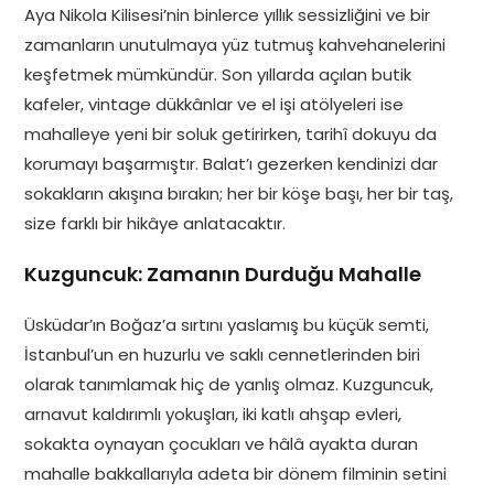
Aya Nikola Kilisesi’nin binlerce yıllık sessizliğini ve bir
zamanların unutulmaya yüz tutmuş kahvehanelerini
keşfetmek mümkündür. Son yıllarda açılan butik
kafeler, vintage dükkânlar ve el işi atölyeleri ise
mahalleye yeni bir soluk getirirken, tarihî dokuyu da
korumayı başarmıştır. Balat’ı gezerken kendinizi dar
sokakların akışına bırakın; her bir köşe başı, her bir taş,
size farklı bir hikâye anlatacaktır.
Kuzguncuk: Zamanın Durduğu Mahalle
Üsküdar’ın Boğaz’a sırtını yaslamış bu küçük semti,
İstanbul’un en huzurlu ve saklı cennetlerinden biri
olarak tanımlamak hiç de yanlış olmaz. Kuzguncuk,
arnavut kaldırımlı yokuşları, iki katlı ahşap evleri,
sokakta oynayan çocukları ve hâlâ ayakta duran
mahalle bakkallarıyla adeta bir dönem filminin setini