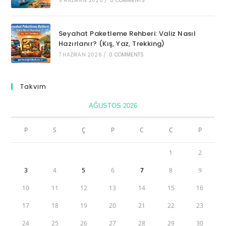
9 HAZIRAN 2026
/
0 COMMENTS
Seyahat Paketleme Rehberi: Valiz Nasıl
Hazırlanır? (Kış, Yaz, Trekking)
7 HAZIRAN 2026
/
0 COMMENTS
Takvim
AĞUSTOS 2026
P
S
Ç
P
C
C
P
1
2
3
4
5
6
7
8
9
10
11
12
13
14
15
16
17
18
19
20
21
22
23
24
25
26
27
28
29
30