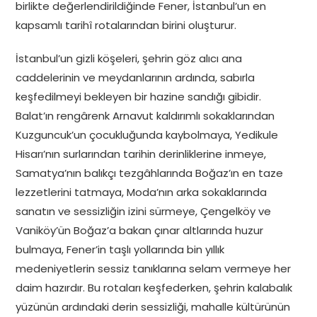
birlikte değerlendirildiğinde Fener, İstanbul’un en
kapsamlı tarihî rotalarından birini oluşturur.
İstanbul’un gizli köşeleri, şehrin göz alıcı ana
caddelerinin ve meydanlarının ardında, sabırla
keşfedilmeyi bekleyen bir hazine sandığı gibidir.
Balat’ın rengârenk Arnavut kaldırımlı sokaklarından
Kuzguncuk’un çocukluğunda kaybolmaya, Yedikule
Hisarı’nın surlarından tarihin derinliklerine inmeye,
Samatya’nın balıkçı tezgâhlarında Boğaz’ın en taze
lezzetlerini tatmaya, Moda’nın arka sokaklarında
sanatın ve sessizliğin izini sürmeye, Çengelköy ve
Vaniköy’ün Boğaz’a bakan çınar altlarında huzur
bulmaya, Fener’in taşlı yollarında bin yıllık
medeniyetlerin sessiz tanıklarına selam vermeye her
daim hazırdır. Bu rotaları keşfederken, şehrin kalabalık
yüzünün ardındaki derin sessizliği, mahalle kültürünün