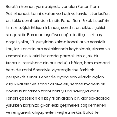
Balat’ın hemen yanı başında yer alan Fener, Rum
Patrikhanesi, tarihî okulları ve taşlı yollarıyla İstanbul’un
en köklü semtlerinden biridir. Fener Rum Erkek Lisesi’nin
kırmızı tuğlalı ihtişamlı binası, semtin en dikkat çekici
simgesidir. Buradan aşağıya doğru indikçe, sizi taş
döşeli yollar, 19. yüzyıldan kalma konaklar ve sessizlik
karşılar. Fener’in ara sokaklarında kaybolmak, Bizans ve
Osmanlı’nın izlerini bir arada görmek için eşsiz bir
fırsattır. Patrikhane’nin bulunduğu bölge, hem mimarisi
hem de tarihî önemiyle ziyaretçilerine farklı bir
perspektif sunar. Fener’de ayrıca son yıllarda açılan
küçük kafeler ve sanat atölyeleri, semte modern bir
dokunuş katarken tarihî dokuyu da saygıyla korur.
Fener’i gezerken en keyifli anlardan biri, dar sokaklarda
yürürken karşınıza çıkan eski çeşmeleri, taş kemerleri
ve rengârenk ahşap evleri keşfetmektir. Balat ile