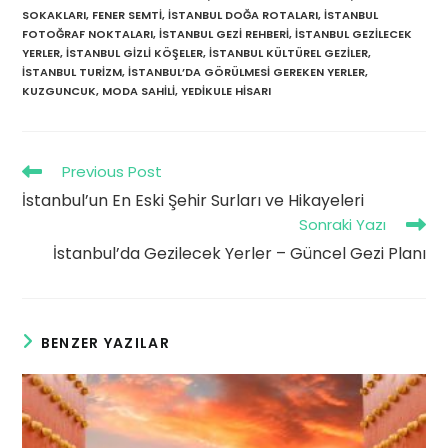
SOKAKLARI
,
FENER SEMTI
,
İSTANBUL DOĞA ROTALARI
,
İSTANBUL
FOTOĞRAF NOKTALARI
,
İSTANBUL GEZI REHBERI
,
İSTANBUL GEZILECEK
YERLER
,
İSTANBUL GIZLI KÖŞELER
,
İSTANBUL KÜLTÜREL GEZILER
,
İSTANBUL TURIZM
,
İSTANBUL’DA GÖRÜLMESI GEREKEN YERLER
,
KUZGUNCUK
,
MODA SAHILI
,
YEDIKULE HISARI
Read
Previous Post
more
İstanbul’un En Eski Şehir Surları ve Hikayeleri
articles
Sonraki Yazı
İstanbul’da Gezilecek Yerler – Güncel Gezi Planı
BENZER YAZILAR