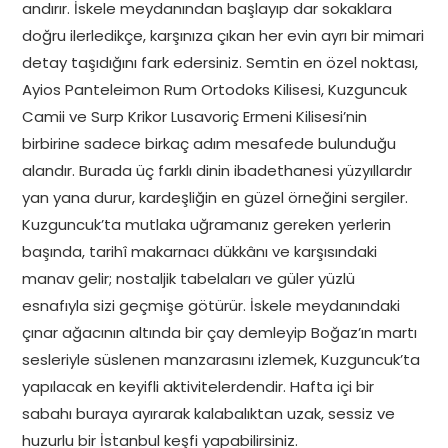
andırır. İskele meydanından başlayıp dar sokaklara
doğru ilerledikçe, karşınıza çıkan her evin ayrı bir mimari
detay taşıdığını fark edersiniz. Semtin en özel noktası,
Ayios Panteleimon Rum Ortodoks Kilisesi, Kuzguncuk
Camii ve Surp Krikor Lusavoriç Ermeni Kilisesi’nin
birbirine sadece birkaç adım mesafede bulunduğu
alandır. Burada üç farklı dinin ibadethanesi yüzyıllardır
yan yana durur, kardeşliğin en güzel örneğini sergiler.
Kuzguncuk’ta mutlaka uğramanız gereken yerlerin
başında, tarihî makarnacı dükkânı ve karşısındaki
manav gelir; nostaljik tabelaları ve güler yüzlü
esnafıyla sizi geçmişe götürür. İskele meydanındaki
çınar ağacının altında bir çay demleyip Boğaz’ın martı
sesleriyle süslenen manzarasını izlemek, Kuzguncuk’ta
yapılacak en keyifli aktivitelerdendir. Hafta içi bir
sabahı buraya ayırarak kalabalıktan uzak, sessiz ve
huzurlu bir İstanbul keşfi yapabilirsiniz.