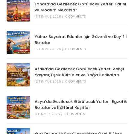
Londra’da Gezilecek Görülecek Yerler: Tarihi
ve Modern Mekanlar
18 TEMMUZ 2026
/
0 COMMENTS
Yalnız Seyahat Edenler İçin Güvenli ve Keyifli
Rotalar
15 TEMMUZ 2026
/
0 COMMENTS
Afrika’da Gezilecek Görülecek Yerler: Vahşi
Yaşam, Eşsiz Kültürler ve Doğa Harikaları
12 TEMMUZ 2026
/
0 COMMENTS
Asya’da Gezilecek Görülecek Yerler | Egzotik
Rotalar ve Kültürel Keşifler
9 TEMMUZ 2026
/
0 COMMENTS
Yurt Dışına İlk Kez Gideceklere Özel 5 Altın