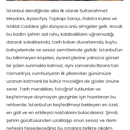
İstanbul dendiğinde akla ilk olarak Sultanahmet
Meydanı, Ayasofya, Topkapı Sarayı, Galata Kulesi ve
İstiklal Caddesi gibi dünyaca ünlü simgeler gelir. Ancak
bu kadim şehrin asıl ruhu, kalabalıkların uğramadığı,
daracık sokaklarında, tarih kokan duvarlarında, kuytu
bahçelerinde ve sessiz semtlerinde gizlidir. İstanbul’un
bu bilinmeyen köşeleri, ziyaretçilerine yalnızca görsel
bir şölen sunmakla kalmaz; aynı zamanda Bizans’tan
Osmanlı’ya, cumhuriyetin ilk yıllarından günümüze
uzanan katmanlı bir kültür mozaiğini de gözler önüne
serer. Tarih meraklıları, fotoğraf tutkunları ve
keşfetmeye doymayan gezginler için hazırlanan bu
rehberde, İstanbul’un keşfedilmeyi bekleyen en özel,
en gizli ve en etkileyici noktalarını bulacaksınız. Şimdi,
şehrin gürültüsünden uzaklaşıp onun sessiz ve derin
nefesini hissedeceğiniz bu rotalara birlikte çıkalım.