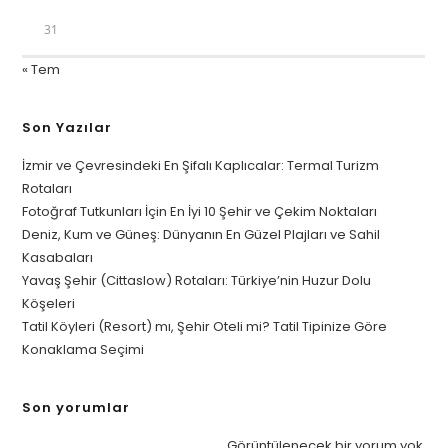
31
« Tem
Son Yazılar
İzmir ve Çevresindeki En Şifalı Kaplıcalar: Termal Turizm
Rotaları
Fotoğraf Tutkunları İçin En İyi 10 Şehir ve Çekim Noktaları
Deniz, Kum ve Güneş: Dünyanın En Güzel Plajları ve Sahil
Kasabaları
Yavaş Şehir (Cittaslow) Rotaları: Türkiye’nin Huzur Dolu
Köşeleri
Tatil Köyleri (Resort) mı, Şehir Oteli mi? Tatil Tipinize Göre
Konaklama Seçimi
Son yorumlar
Görüntülenecek bir yorum yok.