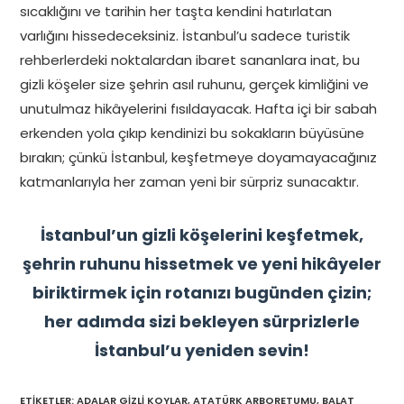
sıcaklığını ve tarihin her taşta kendini hatırlatan
varlığını hissedeceksiniz. İstanbul’u sadece turistik
rehberlerdeki noktalardan ibaret sananlara inat, bu
gizli köşeler size şehrin asıl ruhunu, gerçek kimliğini ve
unutulmaz hikâyelerini fısıldayacak. Hafta içi bir sabah
erkenden yola çıkıp kendinizi bu sokakların büyüsüne
bırakın; çünkü İstanbul, keşfetmeye doyamayacağınız
katmanlarıyla her zaman yeni bir sürpriz sunacaktır.
İstanbul’un gizli köşelerini keşfetmek,
şehrin ruhunu hissetmek ve yeni hikâyeler
biriktirmek için rotanızı bugünden çizin;
her adımda sizi bekleyen sürprizlerle
İstanbul’u yeniden sevin!
ETIKETLER
:
ADALAR GIZLI KOYLAR
,
ATATÜRK ARBORETUMU
,
BALAT