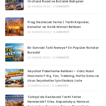
Orchard Road ve Botanik Bahçeler
28 HAZIRAN 2026
/
0 COMMENTS
Prag Gezilecek Yerler | Tarihi Köprüler,
Kanallar ve Gotik Mimari Rehberi
26 HAZIRAN 2026
/
0 COMMENTS
Bir Sonraki Tatil Nereye? En Popüler Rotalar
Burada!
23 HAZIRAN 2026
/
0 COMMENTS
Seyahat Paketleme Rehberi – Valiz Nasıl
Hazırlanır? Kış, Yaz, Trekking, Hafta Sonu ve
Uzun Seyahatler İçin Eksiksiz Liste
21 HAZIRAN 2026
/
0 COMMENTS
Türkiye’de Gezilecek Tarihi Yerler
Nereleridir? Efes, Kapadokya, Nemrut,