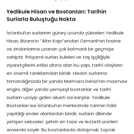
Yedikule Hisarı ve Bostanları: Tarihin
Surlarla Buluştuğu Nokta
İstanbul’un surlarının güney ucunda yükselen Yedikule
Hisarı, Bizans’ın “Altın Kapı”sından Osmanlı’nın hazine
ve zindanlarına uzanan çok katmanlı bir geçmişe
sahiptir. İhtişamlı surları, kuleleri ve taş işçiliğiyle
ziyaretçilerini etkisi altına alan bu yapı, tarihî olayların
en önemli tanıklarından biridir. Hisarın surlarına
tırmandığınızda bir yanda Marmara Denizi’nin masmavi
engini, diğer yanda yemyeşil bostanlar ve tarihî
surların uzayıp giden silueti sizi karşılar. Yedikule
Bostanları ise İstanbul’un merkezinde tarımın hâlâ
yapıldığı ender alanlardan biridir; surların dibinde
yetişen sebzeler, şehrin en taze ve lezzetli ürünleri
arasında sayılır. Bu bostanlarda dolaşmak, toprak