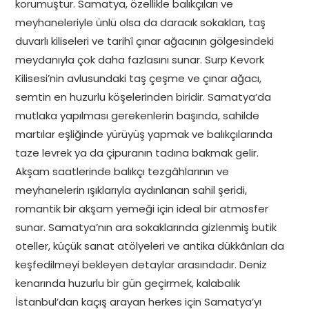
korumuştur. Samatya, özellikle balıkçıları ve
meyhaneleriyle ünlü olsa da daracık sokakları, taş
duvarlı kiliseleri ve tarihî çınar ağacının gölgesindeki
meydanıyla çok daha fazlasını sunar. Surp Kevork
Kilisesi’nin avlusundaki taş çeşme ve çınar ağacı,
semtin en huzurlu köşelerinden biridir. Samatya’da
mutlaka yapılması gerekenlerin başında, sahilde
martılar eşliğinde yürüyüş yapmak ve balıkçılarında
taze levrek ya da çipuranın tadına bakmak gelir.
Akşam saatlerinde balıkçı tezgâhlarının ve
meyhanelerin ışıklarıyla aydınlanan sahil şeridi,
romantik bir akşam yemeği için ideal bir atmosfer
sunar. Samatya’nın ara sokaklarında gizlenmiş butik
oteller, küçük sanat atölyeleri ve antika dükkânları da
keşfedilmeyi bekleyen detaylar arasındadır. Deniz
kenarında huzurlu bir gün geçirmek, kalabalık
İstanbul’dan kaçış arayan herkes için Samatya’yı