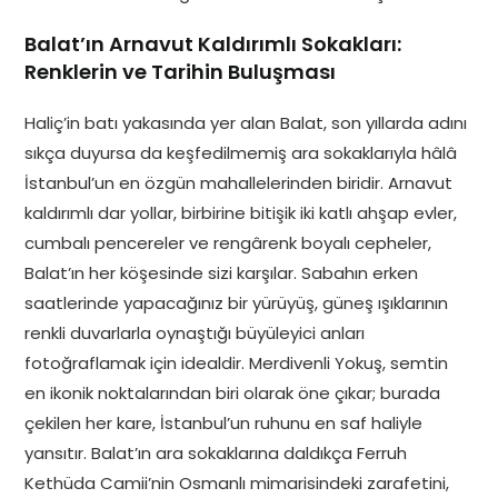
Balat’ın Arnavut Kaldırımlı Sokakları:
Renklerin ve Tarihin Buluşması
Haliç’in batı yakasında yer alan Balat, son yıllarda adını
sıkça duyursa da keşfedilmemiş ara sokaklarıyla hâlâ
İstanbul’un en özgün mahallelerinden biridir. Arnavut
kaldırımlı dar yollar, birbirine bitişik iki katlı ahşap evler,
cumbalı pencereler ve rengârenk boyalı cepheler,
Balat’ın her köşesinde sizi karşılar. Sabahın erken
saatlerinde yapacağınız bir yürüyüş, güneş ışıklarının
renkli duvarlarla oynaştığı büyüleyici anları
fotoğraflamak için idealdir. Merdivenli Yokuş, semtin
en ikonik noktalarından biri olarak öne çıkar; burada
çekilen her kare, İstanbul’un ruhunu en saf haliyle
yansıtır. Balat’ın ara sokaklarına daldıkça Ferruh
Kethüda Camii’nin Osmanlı mimarisindeki zarafetini,