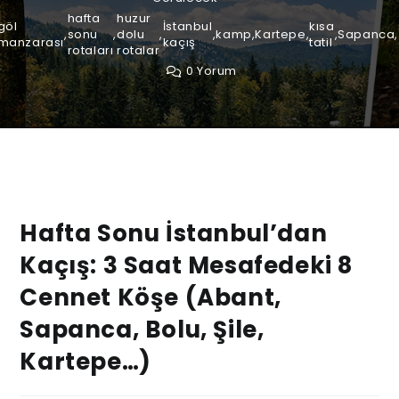
hafta
huzur
göl
İstanbul
kısa
,
sonu
,
dolu
,
,
kamp
,
Kartepe
,
,
Sapanca
,
manzarası
kaçış
tatil
rotaları
rotalar
0 Yorum
Hafta Sonu İstanbul’dan
Kaçış: 3 Saat Mesafedeki 8
Cennet Köşe (Abant,
Sapanca, Bolu, Şile,
Kartepe…)