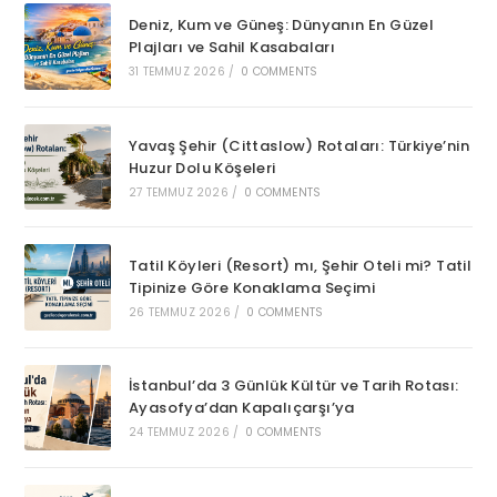
Deniz, Kum ve Güneş: Dünyanın En Güzel
Plajları ve Sahil Kasabaları
31 TEMMUZ 2026
/
0 COMMENTS
Yavaş Şehir (Cittaslow) Rotaları: Türkiye’nin
Huzur Dolu Köşeleri
27 TEMMUZ 2026
/
0 COMMENTS
Tatil Köyleri (Resort) mı, Şehir Oteli mi? Tatil
Tipinize Göre Konaklama Seçimi
26 TEMMUZ 2026
/
0 COMMENTS
İstanbul’da 3 Günlük Kültür ve Tarih Rotası:
Ayasofya’dan Kapalıçarşı’ya
24 TEMMUZ 2026
/
0 COMMENTS