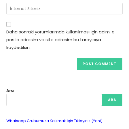
username
email
Enter
to
address
your
comment
to
website
comment
URL
Daha sonraki yorumlarımda kullanılması için adım, e-
(optional)
posta adresim ve site adresim bu tarayıcıya
kaydedilsin.
Ara
ARA
Whatsapp Grubumuza Katılmak İçin Tıklayınız (Yeni)