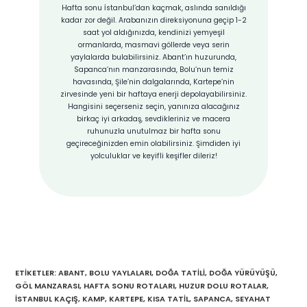
Hafta sonu İstanbul’dan kaçmak, aslında sanıldığı
kadar zor değil. Arabanızın direksiyonuna geçip 1-2
saat yol aldığınızda, kendinizi yemyeşil
ormanlarda, masmavi göllerde veya serin
yaylalarda bulabilirsiniz. Abant’ın huzurunda,
Sapanca’nın manzarasında, Bolu’nun temiz
havasında, Şile’nin dalgalarında, Kartepe’nin
zirvesinde yeni bir haftaya enerji depolayabilirsiniz.
Hangisini seçerseniz seçin, yanınıza alacağınız
birkaç iyi arkadaş, sevdikleriniz ve macera
ruhunuzla unutulmaz bir hafta sonu
geçireceğinizden emin olabilirsiniz. Şimdiden iyi
yolculuklar ve keyifli keşifler dileriz!
ETIKETLER
:
ABANT
,
BOLU YAYLALARI
,
DOĞA TATILI
,
DOĞA YÜRÜYÜŞÜ
,
GÖL MANZARASI
,
HAFTA SONU ROTALARI
,
HUZUR DOLU ROTALAR
,
İSTANBUL KAÇIŞ
,
KAMP
,
KARTEPE
,
KISA TATIL
,
SAPANCA
,
SEYAHAT