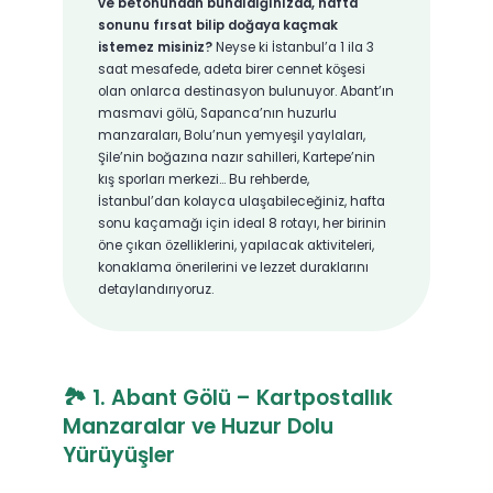
ve betonundan bunaldığınızda, hafta
sonunu fırsat bilip doğaya kaçmak
istemez misiniz?
Neyse ki İstanbul’a 1 ila 3
saat mesafede, adeta birer cennet köşesi
olan onlarca destinasyon bulunuyor. Abant’ın
masmavi gölü, Sapanca’nın huzurlu
manzaraları, Bolu’nun yemyeşil yaylaları,
Şile’nin boğazına nazır sahilleri, Kartepe’nin
kış sporları merkezi… Bu rehberde,
İstanbul’dan kolayca ulaşabileceğiniz, hafta
sonu kaçamağı için ideal 8 rotayı, her birinin
öne çıkan özelliklerini, yapılacak aktiviteleri,
konaklama önerilerini ve lezzet duraklarını
detaylandırıyoruz.
🏞️ 1. Abant Gölü – Kartpostallık
Manzaralar ve Huzur Dolu
Yürüyüşler