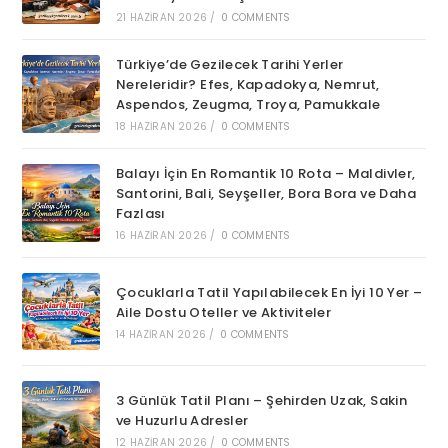
21 HAZIRAN 2026
/
0 COMMENTS
Türkiye’de Gezilecek Tarihi Yerler
Nereleridir? Efes, Kapadokya, Nemrut,
Aspendos, Zeugma, Troya, Pamukkale
18 HAZIRAN 2026
/
0 COMMENTS
Balayı İçin En Romantik 10 Rota – Maldivler,
Santorini, Bali, Seyşeller, Bora Bora ve Daha
Fazlası
16 HAZIRAN 2026
/
0 COMMENTS
Çocuklarla Tatil Yapılabilecek En İyi 10 Yer –
Aile Dostu Oteller ve Aktiviteler
14 HAZIRAN 2026
/
0 COMMENTS
3 Günlük Tatil Planı – Şehirden Uzak, Sakin
ve Huzurlu Adresler
12 HAZIRAN 2026
/
0 COMMENTS