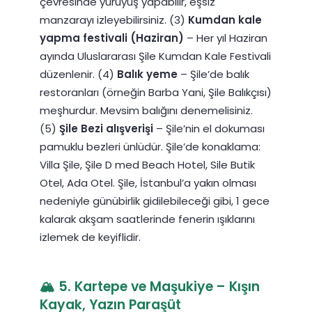
çevresinde yürüyüş yapabilir, eşsiz
manzarayı izleyebilirsiniz. (3)
Kumdan kale
yapma festivali (Haziran)
– Her yıl Haziran
ayında Uluslararası Şile Kumdan Kale Festivali
düzenlenir. (4)
Balık yeme
– Şile’de balık
restoranları (örneğin Barba Yani, Şile Balıkçısı)
meşhurdur. Mevsim balığını denemelisiniz.
(5)
Şile Bezi alışverişi
– Şile’nin el dokuması
pamuklu bezleri ünlüdür. Şile’de konaklama:
Villa Şile, Şile D med Beach Hotel, Sile Butik
Otel, Ada Otel. Şile, İstanbul’a yakın olması
nedeniyle günübirlik gidilebileceği gibi, 1 gece
kalarak akşam saatlerinde fenerin ışıklarını
izlemek de keyiflidir.
🏔️ 5. Kartepe ve Maşukiye – Kışın
Kayak, Yazın Paraşüt