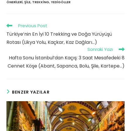
ÖNERILERI
,
ŞILE
,
TREKKING
,
YEDIGÖLLER
Read
Previous Post
more
Türkiye’nin En İyi 10 Trekking ve Doğa Yürüyüşü
articles
Rotası (Likya Yolu, Kaçkar, Kaz Dağları…)
Sonraki Yazı
Hafta Sonu İstanbul’dan Kaçış: 3 Saat Mesafedeki 8
Cennet Köşe (Abant, Sapanca, Bolu, Şile, Kartepe…)
BENZER YAZILAR