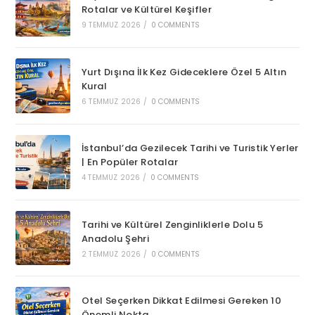
Rotalar ve Kültürel Keşifler
9 TEMMUZ 2026
/
0 COMMENTS
Yurt Dışına İlk Kez Gideceklere Özel 5 Altın
Kural
6 TEMMUZ 2026
/
0 COMMENTS
İstanbul’da Gezilecek Tarihi ve Turistik Yerler
| En Popüler Rotalar
4 TEMMUZ 2026
/
0 COMMENTS
Tarihi ve Kültürel Zenginliklerle Dolu 5
Anadolu Şehri
2 TEMMUZ 2026
/
0 COMMENTS
Otel Seçerken Dikkat Edilmesi Gereken 10
Önemli Nokta