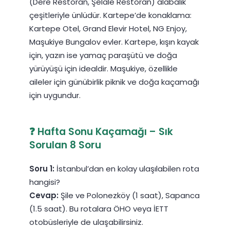
(Dere Restoran, Şelale Restoran) alabalık
çeşitleriyle ünlüdür. Kartepe’de konaklama:
Kartepe Otel, Grand Elevir Hotel, NG Enjoy,
Maşukiye Bungalov evler. Kartepe, kışın kayak
için, yazın ise yamaç paraşütü ve doğa
yürüyüşü için idealdir. Maşukiye, özellikle
aileler için günübirlik piknik ve doğa kaçamağı
için uygundur.
❓ Hafta Sonu Kaçamağı – Sık
Sorulan 8 Soru
Soru 1:
İstanbul’dan en kolay ulaşılabilen rota
hangisi?
Cevap:
Şile ve Polonezköy (1 saat), Sapanca
(1.5 saat). Bu rotalara ÖHO veya İETT
otobüsleriyle de ulaşabilirsiniz.