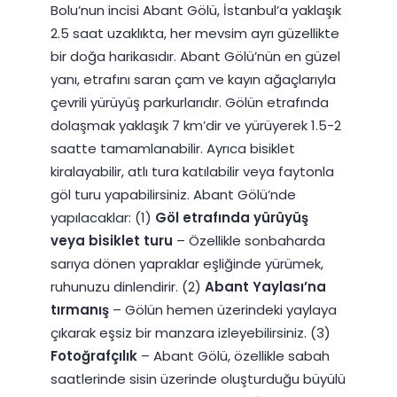
Bolu’nun incisi Abant Gölü, İstanbul’a yaklaşık
2.5 saat uzaklıkta, her mevsim ayrı güzellikte
bir doğa harikasıdır. Abant Gölü’nün en güzel
yanı, etrafını saran çam ve kayın ağaçlarıyla
çevrili yürüyüş parkurlarıdır. Gölün etrafında
dolaşmak yaklaşık 7 km’dir ve yürüyerek 1.5-2
saatte tamamlanabilir. Ayrıca bisiklet
kiralayabilir, atlı tura katılabilir veya faytonla
göl turu yapabilirsiniz. Abant Gölü’nde
yapılacaklar: (1)
Göl etrafında yürüyüş
veya bisiklet turu
– Özellikle sonbaharda
sarıya dönen yapraklar eşliğinde yürümek,
ruhunuzu dinlendirir. (2)
Abant Yaylası’na
tırmanış
– Gölün hemen üzerindeki yaylaya
çıkarak eşsiz bir manzara izleyebilirsiniz. (3)
Fotoğrafçılık
– Abant Gölü, özellikle sabah
saatlerinde sisin üzerinde oluşturduğu büyülü