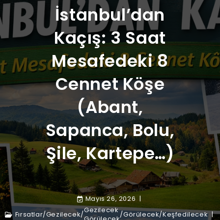
İstanbul’dan
Kaçış: 3 Saat
Mesafedeki 8
Cennet Köşe
(Abant,
Sapanca, Bolu,
Şile, Kartepe…)
Mayıs 26, 2026
Gezilecek
Fırsatlar
/
Gezilecek
/
/
Görülecek
/
Keşfedilecek
Görülecek