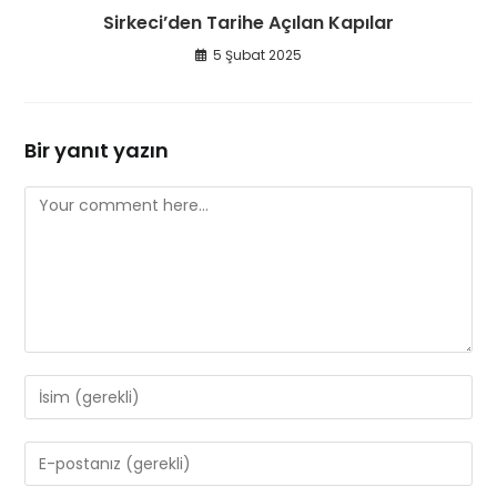
Sirkeci’den Tarihe Açılan Kapılar
5 Şubat 2025
Bir yanıt yazın
Comment
Enter
your
name
Enter
or
your