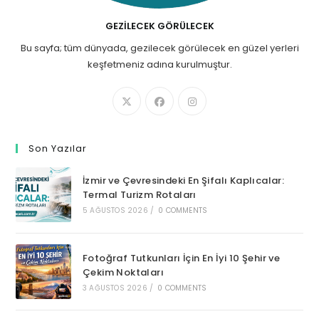
GEZILECEK GÖRÜLECEK
Bu sayfa; tüm dünyada, gezilecek görülecek en güzel yerleri
keşfetmeniz adına kurulmuştur.
Son Yazılar
İzmir ve Çevresindeki En Şifalı Kaplıcalar:
Termal Turizm Rotaları
5 AĞUSTOS 2026
/
0 COMMENTS
Fotoğraf Tutkunları İçin En İyi 10 Şehir ve
Çekim Noktaları
3 AĞUSTOS 2026
/
0 COMMENTS