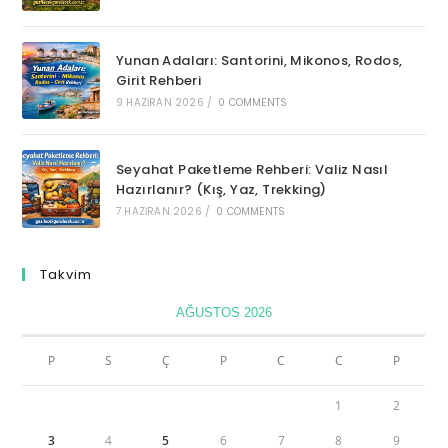
Yunan Adaları: Santorini, Mikonos, Rodos,
Girit Rehberi
9 HAZIRAN 2026
/
0 COMMENTS
Seyahat Paketleme Rehberi: Valiz Nasıl
Hazırlanır? (Kış, Yaz, Trekking)
7 HAZIRAN 2026
/
0 COMMENTS
Takvim
AĞUSTOS 2026
P
S
Ç
P
C
C
P
1
2
3
4
5
6
7
8
9