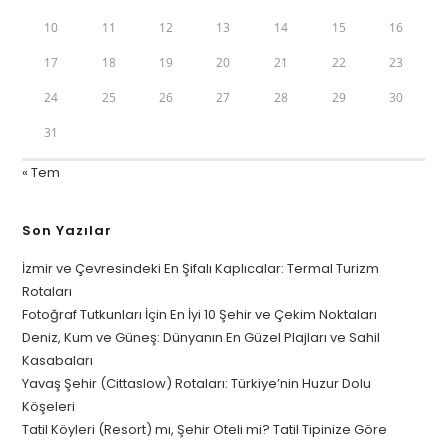
10
11
12
13
14
15
16
17
18
19
20
21
22
23
24
25
26
27
28
29
30
31
« Tem
Son Yazılar
İzmir ve Çevresindeki En Şifalı Kaplıcalar: Termal Turizm
Rotaları
Fotoğraf Tutkunları İçin En İyi 10 Şehir ve Çekim Noktaları
Deniz, Kum ve Güneş: Dünyanın En Güzel Plajları ve Sahil
Kasabaları
Yavaş Şehir (Cittaslow) Rotaları: Türkiye’nin Huzur Dolu
Köşeleri
Tatil Köyleri (Resort) mı, Şehir Oteli mi? Tatil Tipinize Göre