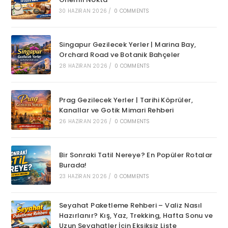
30 HAZIRAN 2026
/
0 COMMENTS
Singapur Gezilecek Yerler | Marina Bay,
Orchard Road ve Botanik Bahçeler
28 HAZIRAN 2026
/
0 COMMENTS
Prag Gezilecek Yerler | Tarihi Köprüler,
Kanallar ve Gotik Mimari Rehberi
26 HAZIRAN 2026
/
0 COMMENTS
Bir Sonraki Tatil Nereye? En Popüler Rotalar
Burada!
23 HAZIRAN 2026
/
0 COMMENTS
Seyahat Paketleme Rehberi – Valiz Nasıl
Hazırlanır? Kış, Yaz, Trekking, Hafta Sonu ve
Uzun Seyahatler İçin Eksiksiz Liste