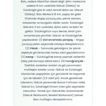
Bolu, sadece Abant’tan ibaret değil. Şehir merkezine
sadece 15 km uzaklıkta Gölcük (Gölköy) ve
Sülüklügöl gibi iki saklı cennet daha var. Gölcük
(Gölköy): Bolu Merkez’e 15 km, yapay bir gölet.
Etrafında ahşap yürüyüş yolu, piknik alanları,
restoranlar ve bungalov oteller vardır. Sülüklügöl:
Gölcük’e 3 km uzaklıkta, daha sakin ve bakir bir
göldür. Sülüklügöl’ün suyu berrak, etrafı çam
ormanlarıyla çevrilidir. Gölcük ve Sülüklügöl’de
yapılacaklar: (1)
Göl etrafında yürüyüş
– Ahşap
yürüyüş yolları sayesinde rahatça dolaşabilirsiniz.
(2)
Piknik
– Yanınızda getirdiğiniz bir piknik
sepetiyle göl kenarında harika vakit geçirebilirsiniz.
(3)
Kamp
– Sülüklügöl’de kamp yapmak serbesttir
(ateş yakmamaya dikkat edin). (4)
Fotoğrafçılık
–
Özellikle sonbahar renkleri ve göl yansımaları
muhteşem kareler sunar. Gölcük ve Sülüklügöl,
İstanbul’da yaşayanlar için günübirlik bir kaçamak
için de idealdir (2.5 saat yol). Ancak gecelemek
isterseniz, Gölcük çevresinde Boscor Fullmoon Hotel,
Gölcük Evi, Sülüklügöl Orman Evleri gibi seçenekler
mevcuttur. Yemek için: Gölcük’teki restoranlarda
(Gölcük Restaurant, Bereket Restaurant) yöresel
Bolu mutfağını deneyebilirsiniz.