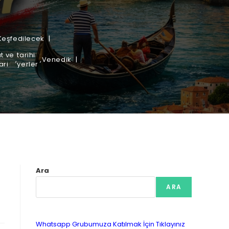
Keşfedilecek
t ve
tarihi
,
,
Venedik
ari
yerler
Ara
ARA
Whatsapp Grubumuza Katılmak İçin Tıklayınız