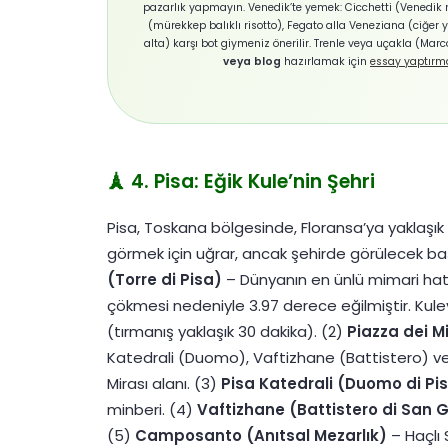
pazarlık yapmayın. Venedik’te yemek: Cicchetti (Venedik m
(mürekkep balıklı risotto), Fegato alla Veneziana (ciğer 
alta) karşı bot giymeniz önerilir. Trenle veya uçakla (Marco
veya blog
hazırlamak için
essay yaptırm
🗼 4. Pisa: Eğik Kule’nin Şehri
Pisa, Toskana bölgesinde, Floransa’ya yaklaşık 1
görmek için uğrar, ancak şehirde görülecek başk
(Torre di Pisa)
– Dünyanın en ünlü mimari hata
çökmesi nedeniyle 3.97 derece eğilmiştir. Kule
(tırmanış yaklaşık 30 dakika). (2)
Piazza dei M
Katedrali (Duomo), Vaftizhane (Battistero)
Mirası alanı. (3)
Pisa Katedrali (Duomo di Pi
minberi. (4)
Vaftizhane (Battistero di San 
(5)
Camposanto (Anıtsal Mezarlık)
– Haçlı 