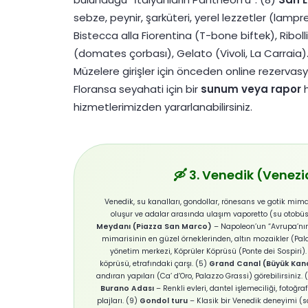
sebze, peynir, şarküteri, yerel lezzetler (lam
Bistecca alla Fiorentina (T-bone biftek), Rib
(domates çorbası), Gelato (Vivoli, La Carraia). 
Müzelere girişler için önceden online rezervasy
Floransa seyahati için bir
sunum veya rapor
h
hizmetlerimizden yararlanabilirsiniz.
🛶 3. Venedik (Venez
Venedik, su kanalları, gondollar, rönesans ve gotik mima
oluşur ve adalar arasında ulaşım vaporetto (su otobüsü)
Meydanı (Piazza San Marco)
– Napoleon’un “Avrupa’nın
mimarisinin en güzel örneklerinden, altın mozaikler (Pala
yönetim merkezi, Köprüler Köprüsü (Ponte dei Sospiri).
köprüsü, etrafındaki çarşı. (5)
Grand Canal (Büyük Kan
andıran yapıları (Ca’ d’Oro, Palazzo Grassi) görebilirsiniz. 
Burano Adası
– Renkli evleri, dantel işlemeciliği, fotoğraf
plajları. (9)
Gondol turu
– Klasik bir Venedik deneyimi (s