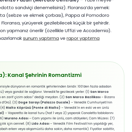
predotto sandviçi denemelisiniz). Floransa’da yemek:
ollita (sebze ve ekmek çorbası), Pappa al Pomodoro
Floransa, yürüyerek gezilebilecek küçük bir şehirdir.
on yapmanız önerilir (özellikle Uffizi ve Accademia).
azırlamak
sunum yaptırma
ve
rapor yaptırma
ia): Kanal Şehrinin Romantizmi
risiyle dünyanın en romantik şehirlerinden biridir. 100’den fazla adadan
 veya gondol ile sağlanır. Venedik’te gezilecek yerler: (1)
San Marco
 en zarif çizim odası” dediği meydan. (2)
San Marco Bazilikası
– Bizans
 d’Oro). (3)
Doge Sarayı (Palazzo Ducale)
– Venedik Cumhuriyeti’nin
 (4)
Rialto Köprüsü (Ponte di Rialto)
– Venedik’in en eski ve en ünlü
al)
– Vaporetto ile kanal turu (hat 1 veya 2) yaparak Canaletto tablolarını
(6)
Murano Adası
– Cam yapımı ile ünlü, cam atölyeleri, Cam Müzesi. (7)
çılık için cennet. (8)
Lido Adası
– Venedik Film Festivali’nin yapıldığı yer,
abah erken veya akşamüstü daha sakin, daha romantik). Fiyatlar sabittir,