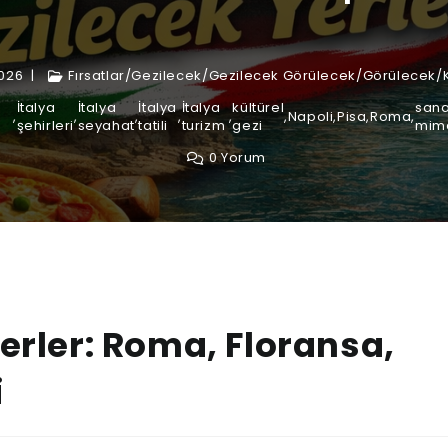
2026
Fırsatlar
/
Gezilecek
/
Gezilecek Görülecek
/
Görülecek
/
İtalya
İtalya
İtalya
İtalya
kültürel
sana
,
,
,
,
,
,
Napoli
,
Pisa
,
Roma
,
şehirleri
seyahat
tatili
turizm
gezi
mim
0 Yorum
Yerler: Roma, Floransa,
i