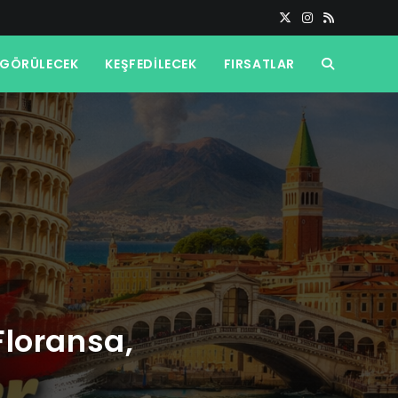
GÖRÜLECEK
KEŞFEDILECEK
FIRSATLAR
TOGGLE
WEBSITE
SEARCH
Floransa,