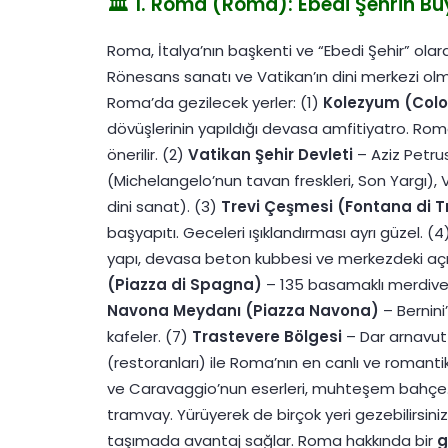
🏛️ 1. Roma (Roma): Ebedi Şehrin B
Roma, İtalya’nın başkenti ve “Ebedi Şehir” olara
Rönesans sanatı ve Vatikan’ın dini merkezi olmas
Roma’da gezilecek yerler: (1)
Kolezyum (Col
dövüşlerinin yapıldığı devasa amfitiyatro. Ro
önerilir. (2)
Vatikan Şehir Devleti
– Aziz Petrus
(Michelangelo’nun tavan freskleri, Son Yargı), 
dini sanat). (3)
Trevi Çeşmesi (Fontana di T
başyapıtı. Geceleri ışıklandırması ayrı güzel. (
yapı, devasa beton kubbesi ve merkezdeki açıklı
(Piazza di Spagna)
– 135 basamaklı merdiven,
Navona Meydanı (Piazza Navona)
– Bernini
kafeler. (7)
Trastevere Bölgesi
– Dar arnavut k
(restoranları) ile Roma’nın en canlı ve romanti
ve Caravaggio’nun eserleri, muhteşem bahçe. 
tramvay. Yürüyerek de birçok yeri gezebilirsin
taşımada avantaj sağlar. Roma hakkında bir
g