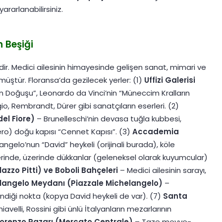
rarlanabilirsiniz.
n Beşiği
ir. Medici ailesinin himayesinde gelişen sanat, mimari ve
müştür. Floransa’da gezilecek yerler: (1)
Uffizi Galerisi
ün Doğuşu”, Leonardo da Vinci’nin “Müneccim Kralların
, Rembrandt, Dürer gibi sanatçıların eserleri. (2)
el Fiore)
– Brunelleschi’nin devasa tuğla kubbesi,
ero) doğu kapısı “Cennet Kapısı”. (3)
Accademia
ngelo’nun “David” heykeli (orijinali burada), köle
rinde, üzerinde dükkanlar (geleneksel olarak kuyumcular)
lazzo Pitti) ve Boboli Bahçeleri
– Medici ailesinin sarayı,
langelo Meydanı (Piazzale Michelangelo)
–
endiği nokta (kopya David heykeli de var). (7)
Santa
velli, Rossini gibi ünlü İtalyanların mezarlarının
orenzo Pazarı (Mercato Centrale)
– Taze meyve-