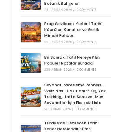
Botanik Bahçeler
28 HAZIRAN 2026
/
0 COMMENTS
Prag Gezilecek Yerler | Tarihi
Köprüler, Kanallar ve Gotik
Mimari Rehberi
26 HAZIRAN 2026
/
0 COMMENTS
Bir Sonraki Tatil Nereye? En
Popüler Rotalar Burada!
23 HAZIRAN 2026
/
0 COMMENTS
Seyahat Paketleme Rehberi –
Valiz Nasıl Hazırlanır? Kış, Yaz,
Trekking, Hafta Sonu ve Uzun
Seyahatler İçin Eksiksiz Liste
21 HAZIRAN 2026
/
0 COMMENTS
Türkiye’de Gezilecek Tarihi
Yerler Nereleridir? Efes,