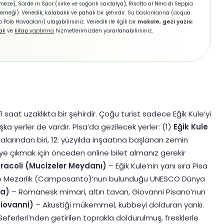
eze), Sarde in Saor (sirke ve soğanlı sardalya), Risotto al Nero di Seppia
yemeği). Venedik, kalabalık ve pahalı bir şehirdir. Su baskınlarına (acqua
 Polo Havaalanı) ulaşabilirsiniz. Venedik ile ilgili bir
makale, gezi yazısı
ak
ve
kitap yaptırma
hizmetlerimizden yararlanabilirsiniz.
 saat uzaklıkta bir şehirdir. Çoğu turist sadece Eğik Kule’yi
a yerler de vardır. Pisa’da gezilecek yerler: (1)
Eğik Kule
larından biri, 12. yüzyılda inşaatına başlanan zemin
ye çıkmak için önceden online bilet almanız gerekir
iracoli (Mucizeler Meydanı)
– Eğik Kule’nin yanı sıra Pisa
 ve Mezarlık (Camposanto)’nun bulunduğu UNESCO Dünya
sa)
– Romanesk mimari, altın tavan, Giovanni Pisano’nun
Giovanni)
– Akustiği mükemmel, kubbeyi dolduran yankı.
Seferleri’nden getirilen toprakla doldurulmuş, fresklerle