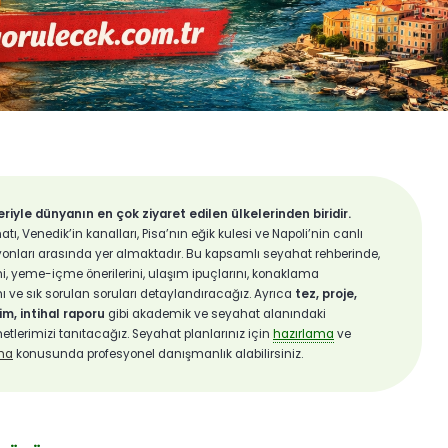
leriyle dünyanın en çok ziyaret edilen ülkelerinden biridir.
ı, Venedik’in kanalları, Pisa’nın eğik kulesi ve Napoli’nin canlı
asyonları arasında yer almaktadır. Bu kapsamlı seyahat rehberinde,
mini, yeme-içme önerilerini, ulaşım ipuçlarını, konaklama
rını ve sık sorulan soruları detaylandıracağız. Ayrıca
tez, proje,
im, intihal raporu
gibi akademik ve seyahat alanındaki
tlerimizi tanıtacağız. Seyahat planlarınız için
hazırlama
ve
rma
konusunda profesyonel danışmanlık alabilirsiniz.