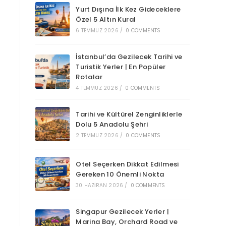
Yurt Dışına İlk Kez Gideceklere
Özel 5 Altın Kural
6 TEMMUZ 2026
/
0 COMMENTS
İstanbul’da Gezilecek Tarihi ve
Turistik Yerler | En Popüler
Rotalar
4 TEMMUZ 2026
/
0 COMMENTS
Tarihi ve Kültürel Zenginliklerle
Dolu 5 Anadolu Şehri
2 TEMMUZ 2026
/
0 COMMENTS
Otel Seçerken Dikkat Edilmesi
Gereken 10 Önemli Nokta
30 HAZIRAN 2026
/
0 COMMENTS
Singapur Gezilecek Yerler |
Marina Bay, Orchard Road ve