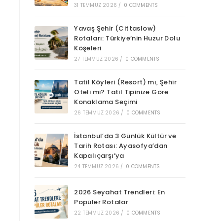
31 TEMMUZ 2026
/
0 COMMENTS
Yavaş Şehir (Cittaslow)
Rotaları: Türkiye’nin Huzur Dolu
Köşeleri
27 TEMMUZ 2026
/
0 COMMENTS
Tatil Köyleri (Resort) mı, Şehir
Oteli mi? Tatil Tipinize Göre
Konaklama Seçimi
26 TEMMUZ 2026
/
0 COMMENTS
İstanbul’da 3 Günlük Kültür ve
Tarih Rotası: Ayasofya’dan
Kapalıçarşı’ya
24 TEMMUZ 2026
/
0 COMMENTS
2026 Seyahat Trendleri: En
Popüler Rotalar
22 TEMMUZ 2026
/
0 COMMENTS