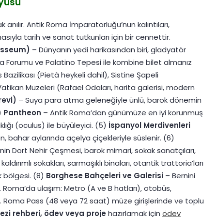
üyüsü
k anılır. Antik Roma İmparatorluğu’nun kalıntıları,
ıyla tarih ve sanat tutkunları için bir cennettir.
osseum)
– Dünyanın yedi harikasından biri, gladyatör
ma Forumu ve Palatino Tepesi ile kombine bilet almanız
 Bazilikası (Pietà heykeli dahil), Sistine Şapeli
Vatikan Müzeleri (Rafael Odaları, harita galerisi, modern
revi)
– Suya para atma geleneğiyle ünlü, barok dönemin
4)
Pantheon
– Antik Roma’dan günümüze en iyi korunmuş
ğı (oculus) ile büyüleyici. (5)
İspanyol Merdivenleri
 bahar aylarında açelya çiçekleriyle süslenir. (6)
’nin Dört Nehir Çeşmesi, barok mimari, sokak sanatçıları,
aldırımlı sokakları, sarmaşıklı binaları, otantik trattoria’ları
k bölgesi. (8)
Borghese Bahçeleri ve Galerisi
– Bernini
Roma’da ulaşım: Metro (A ve B hatları), otobüs,
iz. Roma Pass (48 veya 72 saat) müze girişlerinde ve toplu
ezi rehberi, ödev veya proje
hazırlamak için
ödev