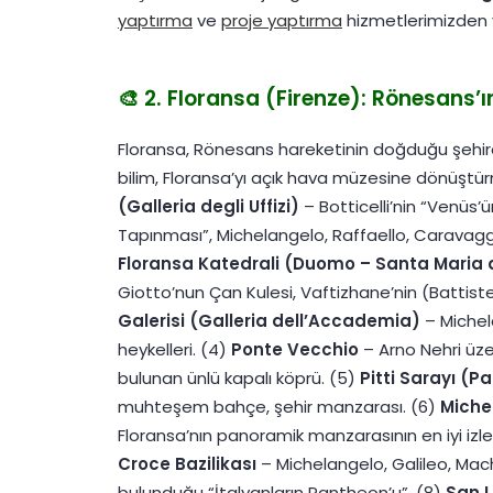
yaptırma
ve
proje yaptırma
hizmetlerimizden ya
🎨 2. Floransa (Firenze): Rönesans’ı
Floransa, Rönesans hareketinin doğduğu şehird
bilim, Floransa’yı açık hava müzesine dönüştür
(Galleria degli Uffizi)
– Botticelli’nin “Venüs’
Tapınması”, Michelangelo, Raffaello, Caravaggio
Floransa Katedrali (Duomo – Santa Maria d
Giotto’nun Çan Kulesi, Vaftizhane’nin (Battist
Galerisi (Galleria dell’Accademia)
– Michela
heykelleri. (4)
Ponte Vecchio
– Arno Nehri üze
bulunan ünlü kapalı köprü. (5)
Pitti Sarayı (Pa
muhteşem bahçe, şehir manzarası. (6)
Miche
Floransa’nın panoramik manzarasının en iyi izl
Croce Bazilikası
– Michelangelo, Galileo, Machia
bulunduğu “İtalyanların Pantheon’u”. (8)
San L