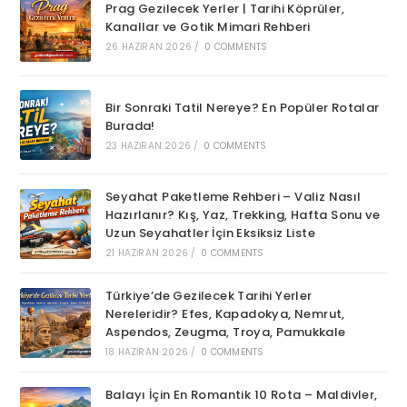
Prag Gezilecek Yerler | Tarihi Köprüler,
Kanallar ve Gotik Mimari Rehberi
26 HAZIRAN 2026
/
0 COMMENTS
Bir Sonraki Tatil Nereye? En Popüler Rotalar
Burada!
23 HAZIRAN 2026
/
0 COMMENTS
Seyahat Paketleme Rehberi – Valiz Nasıl
Hazırlanır? Kış, Yaz, Trekking, Hafta Sonu ve
Uzun Seyahatler İçin Eksiksiz Liste
21 HAZIRAN 2026
/
0 COMMENTS
Türkiye’de Gezilecek Tarihi Yerler
Nereleridir? Efes, Kapadokya, Nemrut,
Aspendos, Zeugma, Troya, Pamukkale
18 HAZIRAN 2026
/
0 COMMENTS
Balayı İçin En Romantik 10 Rota – Maldivler,