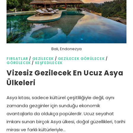
Bali, Endonezya
FIRSATLAR
/
GEZILECEK
/
GEZILECEK GÖRÜLECEK
/
GÖRÜLECEK
/
KEŞFEDILECEK
Vizesiz Gezilecek En Ucuz Asya
Ülkeleri
Asya kıtası, sadece kültürel çeşitliliğiyle değil, aynı
zamanda gezginler için sunduğu ekonomik
avantajlarla da oldukça popülerdir. Ucuz seyahat
imkanı sunan birçok Asya ülkesi, doğal güzellikleri, tarihi
mirası ve farklı kültürleriyle…