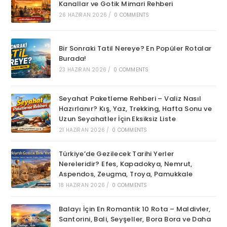
Kanallar ve Gotik Mimari Rehberi
26 HAZIRAN 2026
/
0 COMMENTS
Bir Sonraki Tatil Nereye? En Popüler Rotalar
Burada!
23 HAZIRAN 2026
/
0 COMMENTS
Seyahat Paketleme Rehberi – Valiz Nasıl
Hazırlanır? Kış, Yaz, Trekking, Hafta Sonu ve
Uzun Seyahatler İçin Eksiksiz Liste
21 HAZIRAN 2026
/
0 COMMENTS
Türkiye’de Gezilecek Tarihi Yerler
Nereleridir? Efes, Kapadokya, Nemrut,
Aspendos, Zeugma, Troya, Pamukkale
18 HAZIRAN 2026
/
0 COMMENTS
Balayı İçin En Romantik 10 Rota – Maldivler,
Santorini, Bali, Seyşeller, Bora Bora ve Daha