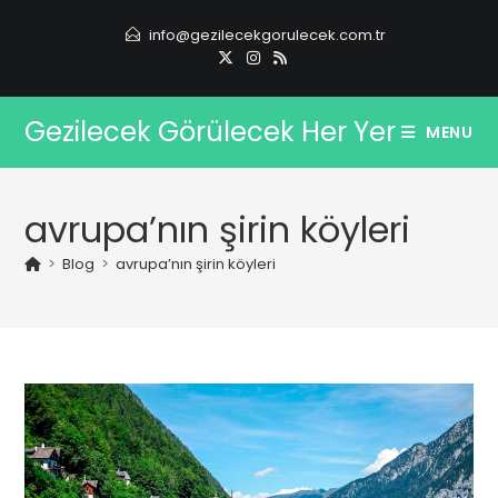
Skip
info@gezilecekgorulecek.com.tr
to
content
Gezilecek Görülecek Her Yer
MENU
avrupa’nın şirin köyleri
>
Blog
>
avrupa’nın şirin köyleri