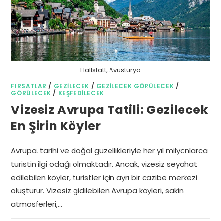
Hallstatt, Avusturya
FIRSATLAR
/
GEZILECEK
/
GEZILECEK GÖRÜLECEK
/
GÖRÜLECEK
/
KEŞFEDILECEK
Vizesiz Avrupa Tatili: Gezilecek
En Şirin Köyler
Avrupa, tarihi ve doğal güzellikleriyle her yıl milyonlarca
turistin ilgi odağı olmaktadır. Ancak, vizesiz seyahat
edilebilen köyler, turistler için ayrı bir cazibe merkezi
oluşturur. Vizesiz gidilebilen Avrupa köyleri, sakin
atmosferleri,…