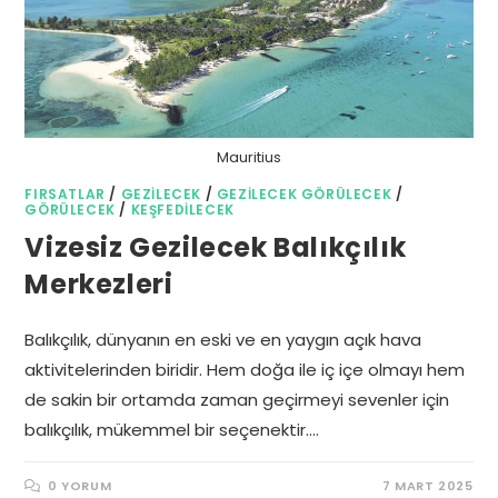
Mauritius
FIRSATLAR
/
GEZILECEK
/
GEZILECEK GÖRÜLECEK
/
GÖRÜLECEK
/
KEŞFEDILECEK
Vizesiz Gezilecek Balıkçılık
Merkezleri
Balıkçılık, dünyanın en eski ve en yaygın açık hava
aktivitelerinden biridir. Hem doğa ile iç içe olmayı hem
de sakin bir ortamda zaman geçirmeyi sevenler için
balıkçılık, mükemmel bir seçenektir.…
0 YORUM
7 MART 2025