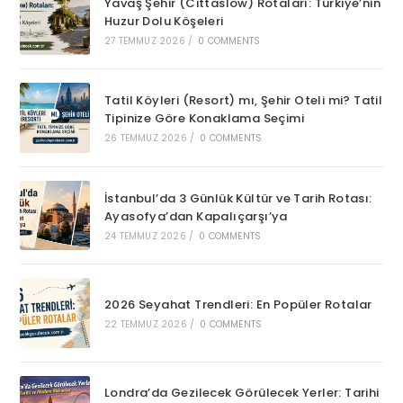
Yavaş Şehir (Cittaslow) Rotaları: Türkiye’nin
Huzur Dolu Köşeleri
27 TEMMUZ 2026
/
0 COMMENTS
Tatil Köyleri (Resort) mı, Şehir Oteli mi? Tatil
Tipinize Göre Konaklama Seçimi
26 TEMMUZ 2026
/
0 COMMENTS
İstanbul’da 3 Günlük Kültür ve Tarih Rotası:
Ayasofya’dan Kapalıçarşı’ya
24 TEMMUZ 2026
/
0 COMMENTS
2026 Seyahat Trendleri: En Popüler Rotalar
22 TEMMUZ 2026
/
0 COMMENTS
Londra’da Gezilecek Görülecek Yerler: Tarihi