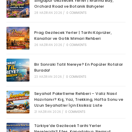
Singapur Gezilecek Yerler | Marina Bay,
Orchard Road ve Botanik Bahçeler
28 HAZIRAN 2026
/
0 COMMENTS
Prag Gezilecek Yerler | Tarihi Köprüler,
Kanallar ve Gotik Mimari Rehberi
26 HAZIRAN 2026
/
0 COMMENTS
Bir Sonraki Tatil Nereye? En Popüler Rotalar
Burada!
23 HAZIRAN 2026
/
0 COMMENTS
Seyahat Paketleme Rehberi – Valiz Nasıl
Hazırlanır? Kış, Yaz, Trekking, Hafta Sonu ve
Uzun Seyahatler İçin Eksiksiz Liste
21 HAZIRAN 2026
/
0 COMMENTS
Türkiye’de Gezilecek Tarihi Yerler
Nereleridir? Efes, Kapadokya, Nemrut,