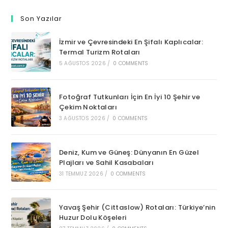
Son Yazılar
İzmir ve Çevresindeki En Şifalı Kaplıcalar:
Termal Turizm Rotaları
5 AĞUSTOS 2026
/
0 COMMENTS
Fotoğraf Tutkunları İçin En İyi 10 Şehir ve
Çekim Noktaları
3 AĞUSTOS 2026
/
0 COMMENTS
Deniz, Kum ve Güneş: Dünyanın En Güzel
Plajları ve Sahil Kasabaları
31 TEMMUZ 2026
/
0 COMMENTS
Yavaş Şehir (Cittaslow) Rotaları: Türkiye’nin
Huzur Dolu Köşeleri