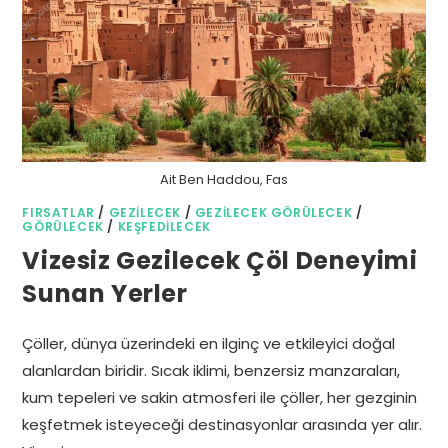
Ait Ben Haddou, Fas
FIRSATLAR
/
GEZILECEK
/
GEZILECEK GÖRÜLECEK
/
GÖRÜLECEK
/
KEŞFEDILECEK
Vizesiz Gezilecek Çöl Deneyimi
Sunan Yerler
Çöller, dünya üzerindeki en ilginç ve etkileyici doğal
alanlardan biridir. Sıcak iklimi, benzersiz manzaraları,
kum tepeleri ve sakin atmosferi ile çöller, her gezginin
keşfetmek isteyeceği destinasyonlar arasında yer alır.