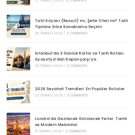
27 TEMMUZ 2026
/
0 COMMENTS
Tatil Köyleri (Resort) mı, Şehir Oteli mi? Tatil
Tipinize Göre Konaklama Seçimi
26 TEMMUZ 2026
/
0 COMMENTS
İstanbul’da 3 Günlük Kültür ve Tarih Rotası:
Ayasofya’dan Kapalıçarşı’ya
24 TEMMUZ 2026
/
0 COMMENTS
2026 Seyahat Trendleri: En Popüler Rotalar
22 TEMMUZ 2026
/
0 COMMENTS
Londra’da Gezilecek Görülecek Yerler: Tarihi
ve Modern Mekanlar
18 TEMMUZ 2026
/
0 COMMENTS