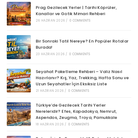
Prag Gezilecek Yerler | Tarihi Köprüler,
Kanallar ve Gotik Mimari Rehberi
26 HAZIRAN 2026
/
0 COMMENTS
Bir Sonraki Tatil Nereye? En Popüler Rotalar
Burada!
23 HAZIRAN 2026
/
0 COMMENTS
Seyahat Paketleme Rehberi – Valiz Nasıl
Hazırlanır? Kış, Yaz, Trekking, Hafta Sonu ve
Uzun Seyahatler İçin Eksiksiz Liste
21 HAZIRAN 2026
/
0 COMMENTS
Türkiye’de Gezilecek Tarihi Yerler
Nereleridir? Efes, Kapadokya, Nemrut,
Aspendos, Zeugma, Troya, Pamukkale
18 HAZIRAN 2026
/
0 COMMENTS