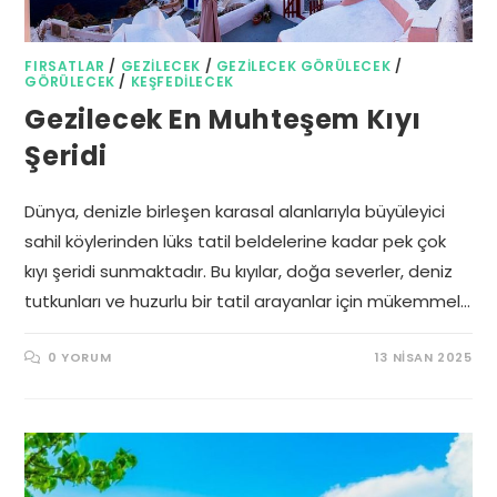
FIRSATLAR
/
GEZILECEK
/
GEZILECEK GÖRÜLECEK
/
GÖRÜLECEK
/
KEŞFEDILECEK
Gezilecek En Muhteşem Kıyı
Şeridi
Dünya, denizle birleşen karasal alanlarıyla büyüleyici
sahil köylerinden lüks tatil beldelerine kadar pek çok
kıyı şeridi sunmaktadır. Bu kıyılar, doğa severler, deniz
tutkunları ve huzurlu bir tatil arayanlar için mükemmel…
0 YORUM
13 NISAN 2025