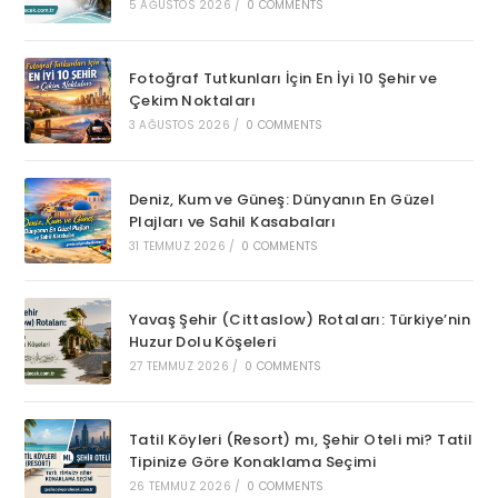
5 AĞUSTOS 2026
/
0 COMMENTS
Fotoğraf Tutkunları İçin En İyi 10 Şehir ve
Çekim Noktaları
3 AĞUSTOS 2026
/
0 COMMENTS
Deniz, Kum ve Güneş: Dünyanın En Güzel
Plajları ve Sahil Kasabaları
31 TEMMUZ 2026
/
0 COMMENTS
Yavaş Şehir (Cittaslow) Rotaları: Türkiye’nin
Huzur Dolu Köşeleri
27 TEMMUZ 2026
/
0 COMMENTS
Tatil Köyleri (Resort) mı, Şehir Oteli mi? Tatil
Tipinize Göre Konaklama Seçimi
26 TEMMUZ 2026
/
0 COMMENTS