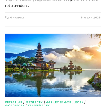
rotalarından…
0 YORUM
5 NISAN 2025
FIRSATLAR
/
GEZILECEK
/
GEZILECEK GÖRÜLECEK
/
GÖRÜLECEK
/
KEŞFEDILECEK