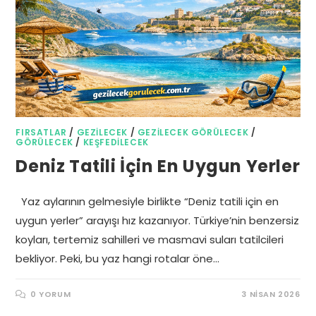
FIRSATLAR
/
GEZILECEK
/
GEZILECEK GÖRÜLECEK
/
GÖRÜLECEK
/
KEŞFEDILECEK
Deniz Tatili İçin En Uygun Yerler
Yaz aylarının gelmesiyle birlikte “Deniz tatili için en
uygun yerler” arayışı hız kazanıyor. Türkiye’nin benzersiz
koyları, tertemiz sahilleri ve masmavi suları tatilcileri
bekliyor. Peki, bu yaz hangi rotalar öne…
0 YORUM
3 NISAN 2026