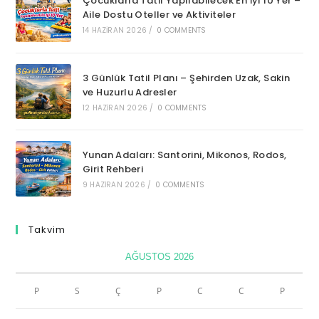
Çocuklarla Tatil Yapılabilecek En İyi 10 Yer –
Aile Dostu Oteller ve Aktiviteler
14 HAZIRAN 2026
/
0 COMMENTS
3 Günlük Tatil Planı – Şehirden Uzak, Sakin
ve Huzurlu Adresler
12 HAZIRAN 2026
/
0 COMMENTS
Yunan Adaları: Santorini, Mikonos, Rodos,
Girit Rehberi
9 HAZIRAN 2026
/
0 COMMENTS
Takvim
AĞUSTOS 2026
P
S
Ç
P
C
C
P