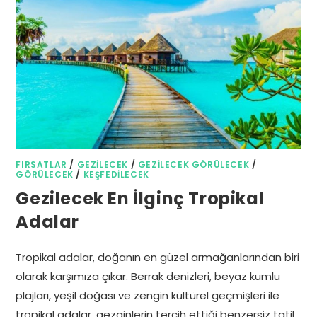
FIRSATLAR
/
GEZILECEK
/
GEZILECEK GÖRÜLECEK
/
GÖRÜLECEK
/
KEŞFEDILECEK
Gezilecek En İlginç Tropikal
Adalar
Tropikal adalar, doğanın en güzel armağanlarından biri
olarak karşımıza çıkar. Berrak denizleri, beyaz kumlu
plajları, yeşil doğası ve zengin kültürel geçmişleri ile
tropikal adalar, gezginlerin tercih ettiği benzersiz tatil