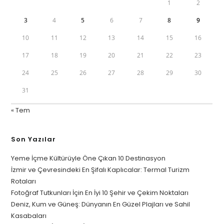
1
2
3
4
5
6
7
8
9
10
11
12
13
14
15
16
17
18
19
20
21
22
23
24
25
26
27
28
29
30
31
« Tem
Son Yazılar
Yeme İçme Kültürüyle Öne Çıkan 10 Destinasyon
İzmir ve Çevresindeki En Şifalı Kaplıcalar: Termal Turizm
Rotaları
Fotoğraf Tutkunları İçin En İyi 10 Şehir ve Çekim Noktaları
Deniz, Kum ve Güneş: Dünyanın En Güzel Plajları ve Sahil
Kasabaları