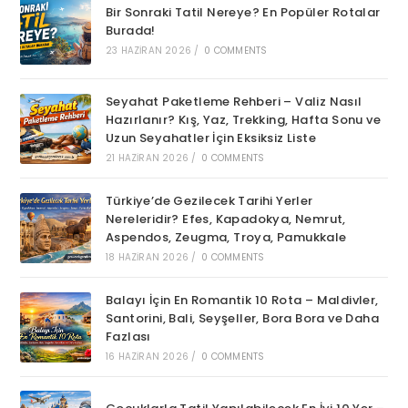
Bir Sonraki Tatil Nereye? En Popüler Rotalar
Burada!
23 HAZIRAN 2026
/
0 COMMENTS
Seyahat Paketleme Rehberi – Valiz Nasıl
Hazırlanır? Kış, Yaz, Trekking, Hafta Sonu ve
Uzun Seyahatler İçin Eksiksiz Liste
21 HAZIRAN 2026
/
0 COMMENTS
Türkiye’de Gezilecek Tarihi Yerler
Nereleridir? Efes, Kapadokya, Nemrut,
Aspendos, Zeugma, Troya, Pamukkale
18 HAZIRAN 2026
/
0 COMMENTS
Balayı İçin En Romantik 10 Rota – Maldivler,
Santorini, Bali, Seyşeller, Bora Bora ve Daha
Fazlası
16 HAZIRAN 2026
/
0 COMMENTS