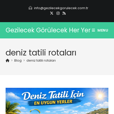
Skip
info@gezilecekgorulecek.com.tr
to
content
Gezilecek Görülecek Her Yer
MENU
deniz tatili rotaları
>
Blog
>
deniz tatili rotaları