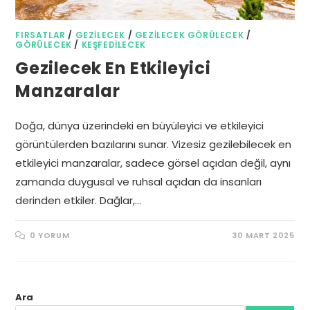
FIRSATLAR
/
GEZILECEK
/
GEZILECEK GÖRÜLECEK
/
GÖRÜLECEK
/
KEŞFEDILECEK
Gezilecek En Etkileyici
Manzaralar
Doğa, dünya üzerindeki en büyüleyici ve etkileyici
görüntülerden bazılarını sunar. Vizesiz gezilebilecek en
etkileyici manzaralar, sadece görsel açıdan değil, aynı
zamanda duygusal ve ruhsal açıdan da insanları
derinden etkiler. Dağlar,…
0 YORUM
30 MART 2025
Ara