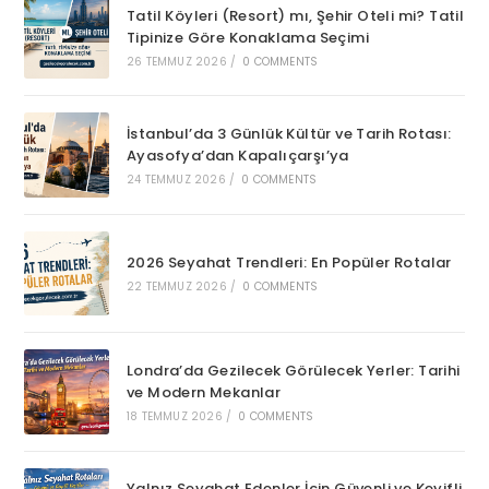
Tatil Köyleri (Resort) mı, Şehir Oteli mi? Tatil
Tipinize Göre Konaklama Seçimi
26 TEMMUZ 2026
/
0 COMMENTS
İstanbul’da 3 Günlük Kültür ve Tarih Rotası:
Ayasofya’dan Kapalıçarşı’ya
24 TEMMUZ 2026
/
0 COMMENTS
2026 Seyahat Trendleri: En Popüler Rotalar
22 TEMMUZ 2026
/
0 COMMENTS
Londra’da Gezilecek Görülecek Yerler: Tarihi
ve Modern Mekanlar
18 TEMMUZ 2026
/
0 COMMENTS
Yalnız Seyahat Edenler İçin Güvenli ve Keyifli