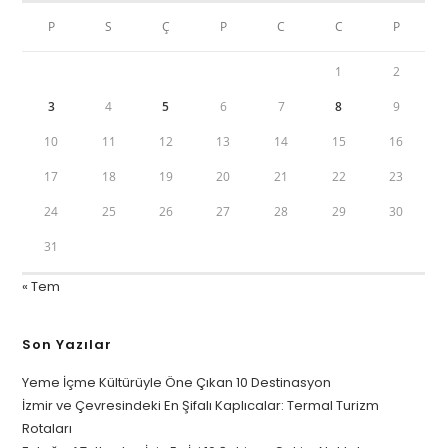
P
S
Ç
P
C
C
P
1
2
3
4
5
6
7
8
9
10
11
12
13
14
15
16
17
18
19
20
21
22
23
24
25
26
27
28
29
30
31
« Tem
Son Yazılar
Yeme İçme Kültürüyle Öne Çıkan 10 Destinasyon
İzmir ve Çevresindeki En Şifalı Kaplıcalar: Termal Turizm
Rotaları