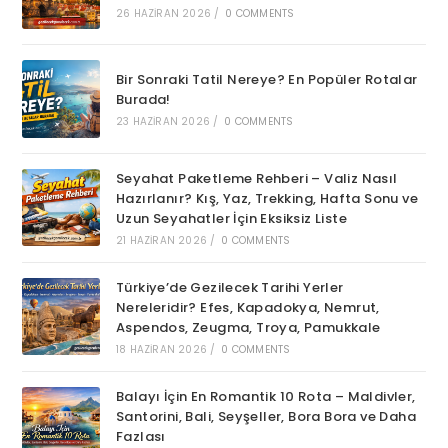
26 HAZIRAN 2026
/
0 COMMENTS
Bir Sonraki Tatil Nereye? En Popüler Rotalar
Burada!
23 HAZIRAN 2026
/
0 COMMENTS
Seyahat Paketleme Rehberi – Valiz Nasıl
Hazırlanır? Kış, Yaz, Trekking, Hafta Sonu ve
Uzun Seyahatler İçin Eksiksiz Liste
21 HAZIRAN 2026
/
0 COMMENTS
Türkiye’de Gezilecek Tarihi Yerler
Nereleridir? Efes, Kapadokya, Nemrut,
Aspendos, Zeugma, Troya, Pamukkale
18 HAZIRAN 2026
/
0 COMMENTS
Balayı İçin En Romantik 10 Rota – Maldivler,
Santorini, Bali, Seyşeller, Bora Bora ve Daha
Fazlası