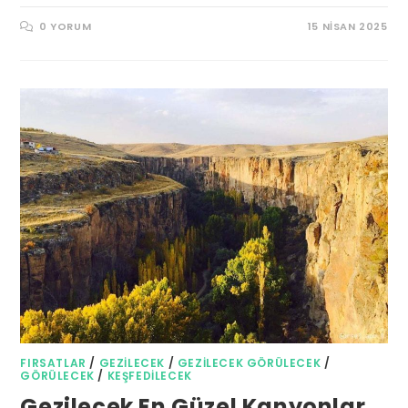
0 YORUM
15 NISAN 2025
FIRSATLAR
/
GEZILECEK
/
GEZILECEK GÖRÜLECEK
/
GÖRÜLECEK
/
KEŞFEDILECEK
Gezilecek En Güzel Kanyonlar