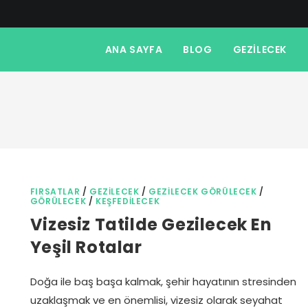
ANA SAYFA
BLOG
GEZILECEK
FIRSATLAR
/
GEZILECEK
/
GEZILECEK GÖRÜLECEK
/
GÖRÜLECEK
/
KEŞFEDILECEK
Vizesiz Tatilde Gezilecek En
Yeşil Rotalar
Doğa ile baş başa kalmak, şehir hayatının stresinden
uzaklaşmak ve en önemlisi, vizesiz olarak seyahat