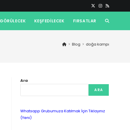
GÖRÜLECEK
KEŞFEDILECEK
FIRSATLAR
TOGGLE
WEBSITE
>
Blog
>
doğa kampı
SEARCH
Ara
ARA
Whatsapp Grubumuza Katılmak İçin Tıklayınız
(Yeni)