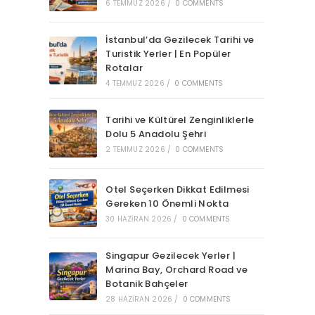
6 TEMMUZ 2026
/
0 COMMENTS
İstanbul’da Gezilecek Tarihi ve
Turistik Yerler | En Popüler
Rotalar
4 TEMMUZ 2026
/
0 COMMENTS
Tarihi ve Kültürel Zenginliklerle
Dolu 5 Anadolu Şehri
2 TEMMUZ 2026
/
0 COMMENTS
Otel Seçerken Dikkat Edilmesi
Gereken 10 Önemli Nokta
30 HAZIRAN 2026
/
0 COMMENTS
Singapur Gezilecek Yerler |
Marina Bay, Orchard Road ve
Botanik Bahçeler
28 HAZIRAN 2026
/
0 COMMENTS