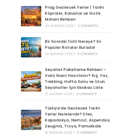
Prag Gezilecek Yerler | Tarihi
Köprüler, Kanallar ve Gotik
Mimari Rehberi
26 HAZIRAN 2026
/
0 COMMENTS
Bir Sonraki Tatil Nereye? En
Popüler Rotalar Burada!
23 HAZIRAN 2026
/
0 COMMENTS
Seyahat Paketleme Rehberi –
Valiz Nasıl Hazırlanır? Kış, Yaz,
Trekking, Hafta Sonu ve Uzun
Seyahatler İçin Eksiksiz Liste
21 HAZIRAN 2026
/
0 COMMENTS
Türkiye’de Gezilecek Tarihi
Yerler Nereleridir? Efes,
Kapadokya, Nemrut, Aspendos,
Zeugma, Troya, Pamukkale
18 HAZIRAN 2026
/
0 COMMENTS