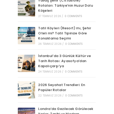
Yavaş Şehir (Cittaslow)
Rotaları: Türkiye’nin Huzur Dolu
Köşeleri
27 TEMMUZ 2026
/
0 COMMENTS
Tatil Köyleri (Resort) mı, Şehir
Oteli mi? Tatil Tipinize Göre
Konaklama Seçimi
26 TEMMUZ 2026
/
0 COMMENTS
İstanbul’da 3 Günlük Kültür ve
Tarih Rotası: Ayasofya’dan
Kapalıçarşı’ya
24 TEMMUZ 2026
/
0 COMMENTS
2026 Seyahat Trendleri: En
Popüler Rotalar
22 TEMMUZ 2026
/
0 COMMENTS
Londra’da Gezilecek Görülecek
Yerler: Tarihi ve Modern