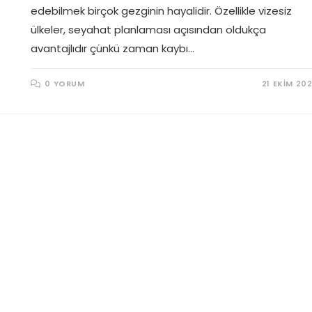
edebilmek birçok gezginin hayalidir. Özellikle vizesiz
ülkeler, seyahat planlaması açısından oldukça
avantajlıdır çünkü zaman kaybı…
0 YORUM
21 EKIM 20