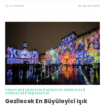
0 YORUM
30 MAYIS 2025
FIRSATLAR
/
GEZILECEK
/
GEZILECEK GÖRÜLECEK
/
GÖRÜLECEK
/
KEŞFEDILECEK
Gezilecek En Büyüleyici Işık