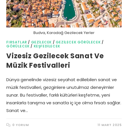
Budva, Karadağ Gezilecek Yerler
FIRSATLAR
/
GEZILECEK
/
GEZILECEK GÖRÜLECEK
/
GÖRÜLECEK
/
KEŞFEDILECEK
Vizesiz Gezilecek Sanat Ve
Müzik Festivalleri
Dünya genelinde vizesiz seyahat edilebilen sanat ve
müzik festivalleri, gezginlere unutulmaz deneyimler
sunar. Bu festivaller, farklı kültürleri keşfetme, yeni
insanlarla tanışma ve sanatla iç içe olma fırsatı sağlar.
Sanat ve…
0 YORUM
11 MART 2025