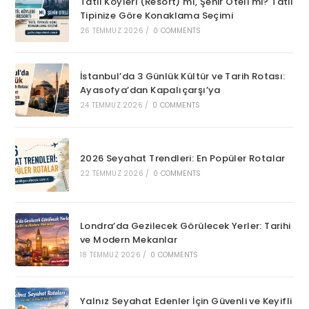
Tatil Köyleri (Resort) mı, Şehir Oteli mi? Tatil
Tipinize Göre Konaklama Seçimi
26 TEMMUZ 2026
/
0 COMMENTS
İstanbul’da 3 Günlük Kültür ve Tarih Rotası:
Ayasofya’dan Kapalıçarşı’ya
24 TEMMUZ 2026
/
0 COMMENTS
2026 Seyahat Trendleri: En Popüler Rotalar
22 TEMMUZ 2026
/
0 COMMENTS
Londra’da Gezilecek Görülecek Yerler: Tarihi
ve Modern Mekanlar
18 TEMMUZ 2026
/
0 COMMENTS
Yalnız Seyahat Edenler İçin Güvenli ve Keyifli