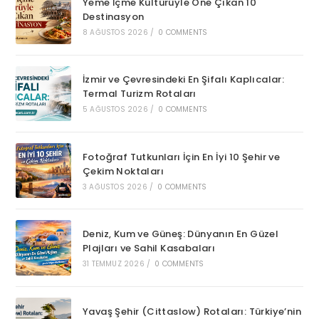
Yeme İçme Kültürüyle Öne Çıkan 10
Destinasyon
8 AĞUSTOS 2026
/
0 COMMENTS
İzmir ve Çevresindeki En Şifalı Kaplıcalar:
Termal Turizm Rotaları
5 AĞUSTOS 2026
/
0 COMMENTS
Fotoğraf Tutkunları İçin En İyi 10 Şehir ve
Çekim Noktaları
3 AĞUSTOS 2026
/
0 COMMENTS
Deniz, Kum ve Güneş: Dünyanın En Güzel
Plajları ve Sahil Kasabaları
31 TEMMUZ 2026
/
0 COMMENTS
Yavaş Şehir (Cittaslow) Rotaları: Türkiye’nin