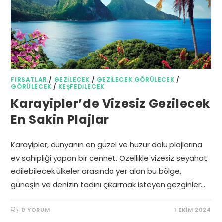
FIRSATLAR
/
GEZILECEK
/
GEZILECEK GÖRÜLECEK
/
GÖRÜLECEK
/
KEŞFEDILECEK
Karayipler’de Vizesiz Gezilecek
En Sakin Plajlar
Karayipler, dünyanın en güzel ve huzur dolu plajlarına
ev sahipliği yapan bir cennet. Özellikle vizesiz seyahat
edilebilecek ülkeler arasında yer alan bu bölge,
güneşin ve denizin tadını çıkarmak isteyen gezginler…
0 YORUM
1 EKIM 2024