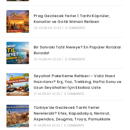
Prag Gezilecek Yerler | Tarihi Köprüler,
Kanallar ve Gotik Mimari Rehberi
26 HAZIRAN 2026
/
0 COMMENTS
Bir Sonraki Tatil Nereye? En Popüler Rotalar
Burada!
23 HAZIRAN 2026
/
0 COMMENTS
Seyahat Paketleme Rehberi – Valiz Nasıl
Hazırlanır? Kış, Yaz, Trekking, Hafta Sonu ve
Uzun Seyahatler İçin Eksiksiz Liste
21 HAZIRAN 2026
/
0 COMMENTS
Türkiye’de Gezilecek Tarihi Yerler
Nereleridir? Efes, Kapadokya, Nemrut,
Aspendos, Zeugma, Troya, Pamukkale
18 HAZIRAN 2026
/
0 COMMENTS