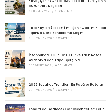
Yavaş Şehir (Cittaslow) Rotaları: Türkiye’nin
Huzur Dolu Köşeleri
27 TEMMUZ 2026
/
0 COMMENTS
Tatil Köyleri (Resort) mı, Şehir Oteli mi? Tatil
Tipinize Göre Konaklama Seçimi
26 TEMMUZ 2026
/
0 COMMENTS
İstanbul’da 3 Günlük Kültür ve Tarih Rotası:
Ayasofya’dan Kapalıçarşı’ya
24 TEMMUZ 2026
/
0 COMMENTS
2026 Seyahat Trendleri: En Popüler Rotalar
22 TEMMUZ 2026
/
0 COMMENTS
Londra’da Gezilecek Görülecek Yerler: Tarihi