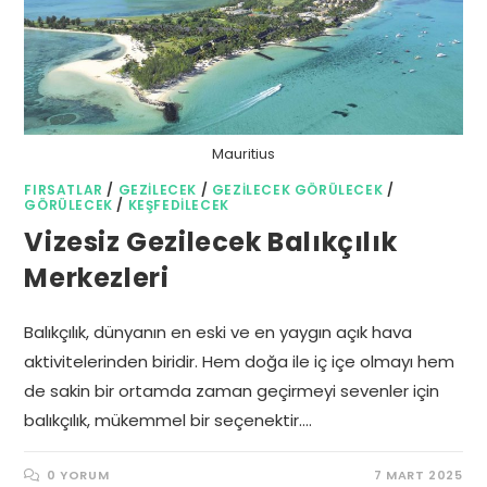
Mauritius
FIRSATLAR
/
GEZILECEK
/
GEZILECEK GÖRÜLECEK
/
GÖRÜLECEK
/
KEŞFEDILECEK
Vizesiz Gezilecek Balıkçılık
Merkezleri
Balıkçılık, dünyanın en eski ve en yaygın açık hava
aktivitelerinden biridir. Hem doğa ile iç içe olmayı hem
de sakin bir ortamda zaman geçirmeyi sevenler için
balıkçılık, mükemmel bir seçenektir.…
0 YORUM
7 MART 2025