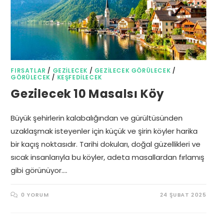
FIRSATLAR
/
GEZILECEK
/
GEZILECEK GÖRÜLECEK
/
GÖRÜLECEK
/
KEŞFEDILECEK
Gezilecek 10 Masalsı Köy
Büyük şehirlerin kalabalığından ve gürültüsünden
uzaklaşmak isteyenler için küçük ve şirin köyler harika
bir kaçış noktasıdır. Tarihi dokuları, doğal güzellikleri ve
sıcak insanlarıyla bu köyler, adeta masallardan fırlamış
gibi görünüyor.…
0 YORUM
24 ŞUBAT 2025