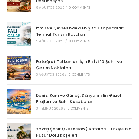
Destinasyon
8 AĞUSTOS 2026
/
0 COMMENTS
İzmir ve Çevresindeki En Şifalı Kaplıcalar:
Termal Turizm Rotaları
5 AĞUSTOS 2026
/
0 COMMENTS
Fotoğraf Tutkunları İçin En İyi 10 Şehir ve
Çekim Noktaları
3 AĞUSTOS 2026
/
0 COMMENTS
Deniz, Kum ve Güneş: Dünyanın En Güzel
Plajları ve Sahil Kasabaları
31 TEMMUZ 2026
/
0 COMMENTS
Yavaş Şehir (Cittaslow) Rotaları: Türkiye’nin
Huzur Dolu Köşeleri