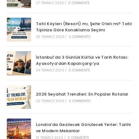
27 TEMMUZ 2026
/
0 COMMENTS
Tatil Köyleri (Resort) mı, Şehir Oteli mi? Tatil
Tipinize Göre Konaklama Seçimi
26 TEMMUZ 2026
/
0 COMMENTS
İstanbul’da 3 Günlük Kültür ve Tarih Rotası:
Ayasofya’dan Kapalıçarşı’ya
24 TEMMUZ 2026
/
0 COMMENTS
2026 Seyahat Trendleri: En Popüler Rotalar
22 TEMMUZ 2026
/
0 COMMENTS
Londra’da Gezilecek Görülecek Yerler: Tarihi
ve Modern Mekanlar
18 TEMMUZ 2026
/
0 COMMENTS