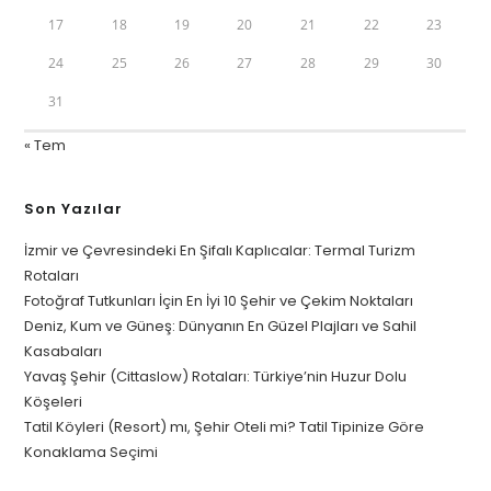
17
18
19
20
21
22
23
24
25
26
27
28
29
30
31
« Tem
Son Yazılar
İzmir ve Çevresindeki En Şifalı Kaplıcalar: Termal Turizm
Rotaları
Fotoğraf Tutkunları İçin En İyi 10 Şehir ve Çekim Noktaları
Deniz, Kum ve Güneş: Dünyanın En Güzel Plajları ve Sahil
Kasabaları
Yavaş Şehir (Cittaslow) Rotaları: Türkiye’nin Huzur Dolu
Köşeleri
Tatil Köyleri (Resort) mı, Şehir Oteli mi? Tatil Tipinize Göre
Konaklama Seçimi