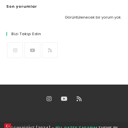
Son yorumlar
Görüntülenecek bir yorum yok.
Bizi Takip Edin
Turkish
▼
COPYRIGHT [2024] -
BILL GATES TASARIM
THEME BY