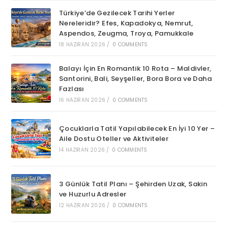
Türkiye’de Gezilecek Tarihi Yerler
Nereleridir? Efes, Kapadokya, Nemrut,
Aspendos, Zeugma, Troya, Pamukkale
18 HAZIRAN 2026
/
0 COMMENTS
Balayı İçin En Romantik 10 Rota – Maldivler,
Santorini, Bali, Seyşeller, Bora Bora ve Daha
Fazlası
16 HAZIRAN 2026
/
0 COMMENTS
Çocuklarla Tatil Yapılabilecek En İyi 10 Yer –
Aile Dostu Oteller ve Aktiviteler
14 HAZIRAN 2026
/
0 COMMENTS
3 Günlük Tatil Planı – Şehirden Uzak, Sakin
ve Huzurlu Adresler
12 HAZIRAN 2026
/
0 COMMENTS