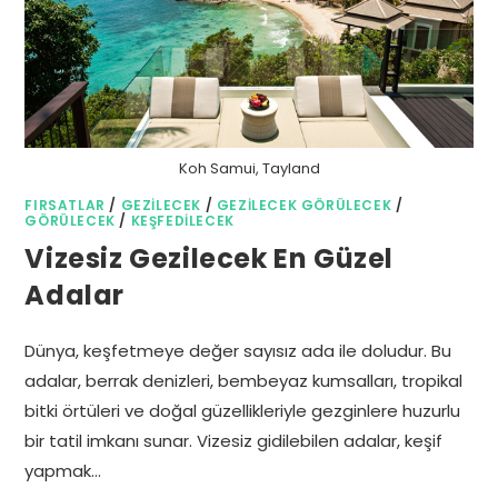
Koh Samui, Tayland
FIRSATLAR
/
GEZILECEK
/
GEZILECEK GÖRÜLECEK
/
GÖRÜLECEK
/
KEŞFEDILECEK
Vizesiz Gezilecek En Güzel
Adalar
Dünya, keşfetmeye değer sayısız ada ile doludur. Bu
adalar, berrak denizleri, bembeyaz kumsalları, tropikal
bitki örtüleri ve doğal güzellikleriyle gezginlere huzurlu
bir tatil imkanı sunar. Vizesiz gidilebilen adalar, keşif
yapmak…