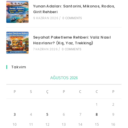
Yunan Adaları: Santorini, Mikonos, Rodos,
Girit Rehberi
9 HAZIRAN 2026
/
0 COMMENTS
Seyahat Paketleme Rehberi: Valiz Nasıl
Hazırlanır? (Kış, Yaz, Trekking)
7 HAZIRAN 2026
/
0 COMMENTS
Takvim
AĞUSTOS 2026
P
S
Ç
P
C
C
P
1
2
3
4
5
6
7
8
9
10
11
12
13
14
15
16