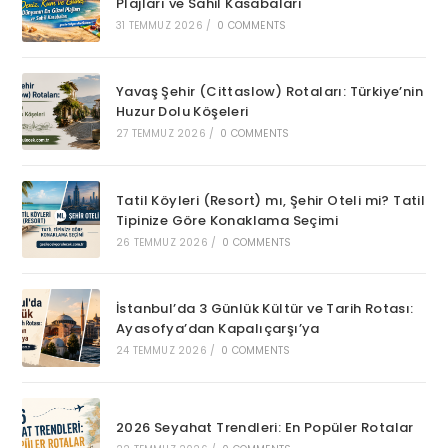
Plajları ve Sahil Kasabaları
31 TEMMUZ 2026
/
0 COMMENTS
Yavaş Şehir (Cittaslow) Rotaları: Türkiye’nin
Huzur Dolu Köşeleri
27 TEMMUZ 2026
/
0 COMMENTS
Tatil Köyleri (Resort) mı, Şehir Oteli mi? Tatil
Tipinize Göre Konaklama Seçimi
26 TEMMUZ 2026
/
0 COMMENTS
İstanbul’da 3 Günlük Kültür ve Tarih Rotası:
Ayasofya’dan Kapalıçarşı’ya
24 TEMMUZ 2026
/
0 COMMENTS
2026 Seyahat Trendleri: En Popüler Rotalar