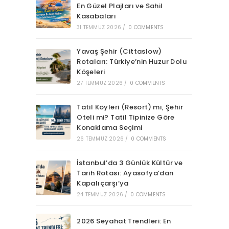
En Güzel Plajları ve Sahil
Kasabaları
31 TEMMUZ 2026
/
0 COMMENTS
Yavaş Şehir (Cittaslow)
Rotaları: Türkiye’nin Huzur Dolu
Köşeleri
27 TEMMUZ 2026
/
0 COMMENTS
Tatil Köyleri (Resort) mı, Şehir
Oteli mi? Tatil Tipinize Göre
Konaklama Seçimi
26 TEMMUZ 2026
/
0 COMMENTS
İstanbul’da 3 Günlük Kültür ve
Tarih Rotası: Ayasofya’dan
Kapalıçarşı’ya
24 TEMMUZ 2026
/
0 COMMENTS
2026 Seyahat Trendleri: En