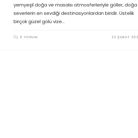
yemyeşil doğa ve masalsı atmosferleriyle göller, doğa
severlerin en sevdiği destinasyonlardan biridir. Üstelik
birçok güzel gölü vize…
0 YORUM
22 ŞUBAT 20