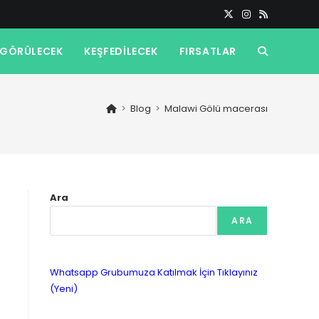
GÖRÜLECEK
KEŞFEDILECEK
FIRSATLAR
TOGGLE
WEBSITE
>
Blog
>
Malawi Gölü macerası
SEARCH
Ara
ARA
Whatsapp Grubumuza Katılmak İçin Tıklayınız
(Yeni)