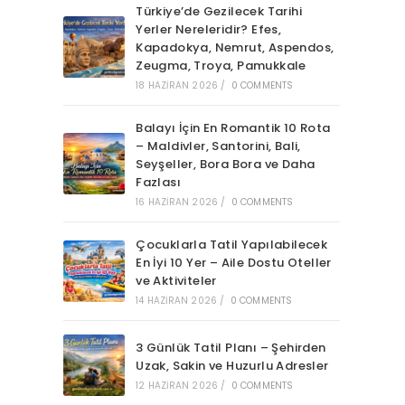
Türkiye’de Gezilecek Tarihi
Yerler Nereleridir? Efes,
Kapadokya, Nemrut, Aspendos,
Zeugma, Troya, Pamukkale
18 HAZIRAN 2026
/
0 COMMENTS
Balayı İçin En Romantik 10 Rota
– Maldivler, Santorini, Bali,
Seyşeller, Bora Bora ve Daha
Fazlası
16 HAZIRAN 2026
/
0 COMMENTS
Çocuklarla Tatil Yapılabilecek
En İyi 10 Yer – Aile Dostu Oteller
ve Aktiviteler
14 HAZIRAN 2026
/
0 COMMENTS
3 Günlük Tatil Planı – Şehirden
Uzak, Sakin ve Huzurlu Adresler
12 HAZIRAN 2026
/
0 COMMENTS