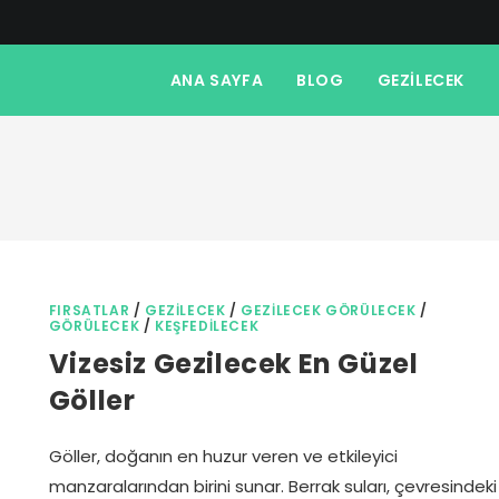
ANA SAYFA
BLOG
GEZILECEK
FIRSATLAR
/
GEZILECEK
/
GEZILECEK GÖRÜLECEK
/
GÖRÜLECEK
/
KEŞFEDILECEK
Vizesiz Gezilecek En Güzel
Göller
Göller, doğanın en huzur veren ve etkileyici
manzaralarından birini sunar. Berrak suları, çevresindeki