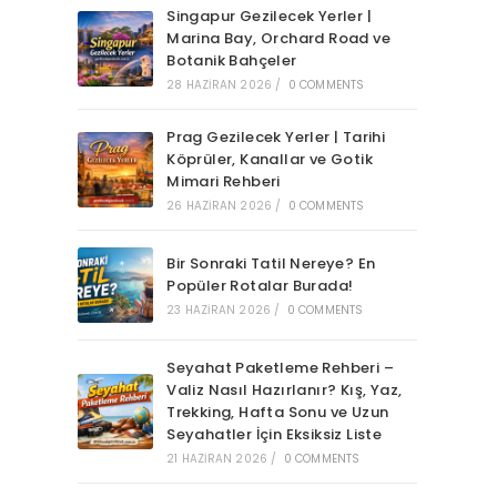
Singapur Gezilecek Yerler |
Marina Bay, Orchard Road ve
Botanik Bahçeler
28 HAZIRAN 2026
/
0 COMMENTS
Prag Gezilecek Yerler | Tarihi
Köprüler, Kanallar ve Gotik
Mimari Rehberi
26 HAZIRAN 2026
/
0 COMMENTS
Bir Sonraki Tatil Nereye? En
Popüler Rotalar Burada!
23 HAZIRAN 2026
/
0 COMMENTS
Seyahat Paketleme Rehberi –
Valiz Nasıl Hazırlanır? Kış, Yaz,
Trekking, Hafta Sonu ve Uzun
Seyahatler İçin Eksiksiz Liste
21 HAZIRAN 2026
/
0 COMMENTS