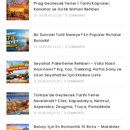
Prag Gezilecek Yerler | Tarihi Köprüler,
Kanallar ve Gotik Mimari Rehberi
26 HAZIRAN 2026
/
0 COMMENTS
Bir Sonraki Tatil Nereye? En Popüler Rotalar
Burada!
23 HAZIRAN 2026
/
0 COMMENTS
Seyahat Paketleme Rehberi – Valiz Nasıl
Hazırlanır? Kış, Yaz, Trekking, Hafta Sonu ve
Uzun Seyahatler İçin Eksiksiz Liste
21 HAZIRAN 2026
/
0 COMMENTS
Türkiye’de Gezilecek Tarihi Yerler
Nereleridir? Efes, Kapadokya, Nemrut,
Aspendos, Zeugma, Troya, Pamukkale
18 HAZIRAN 2026
/
0 COMMENTS
Balayı İçin En Romantik 10 Rota – Maldivler,