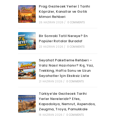
Prag Gezilecek Yerler | Tarihi
Köprüler, Kanallar ve Gotik
Mimari Rehberi
26 HAZIRAN 2026
/
0 COMMENTS
Bir Sonraki Tatil Nereye? En
Popüler Rotalar Burada!
23 HAZIRAN 2026
/
0 COMMENTS
Seyahat Paketleme Rehberi –
Valiz Nasıl Hazırlanır? Kış, Yaz,
Trekking, Hafta Sonu ve Uzun
Seyahatler İçin Eksiksiz Liste
21 HAZIRAN 2026
/
0 COMMENTS
Türkiye’de Gezilecek Tarihi
Yerler Nereleridir? Efes,
Kapadokya, Nemrut, Aspendos,
Zeugma, Troya, Pamukkale
18 HAZIRAN 2026
/
0 COMMENTS