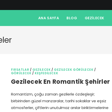
ANA SAYFA
BLOG
GEZILECEK
eler
FIRSATLAR
/
GEZILECEK
/
GEZILECEK GÖRÜLECEK
/
GÖRÜLECEK
/
KEŞFEDILECEK
Gezilecek En Romantik Şehirler
Romantizm, çoğu zaman gezilerle özdeşleşir;
birbirinden güzel manzaralar, tarihi sokaklar ve eşsiz
atmosferler, çiftlerin unutulmaz anılar biriktirmelerine