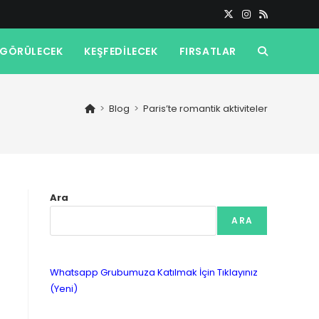
GÖRÜLECEK
KEŞFEDILECEK
FIRSATLAR
TOGGLE
WEBSITE
>
Blog
>
Paris’te romantik aktiviteler
SEARCH
Ara
ARA
Whatsapp Grubumuza Katılmak İçin Tıklayınız
(Yeni)