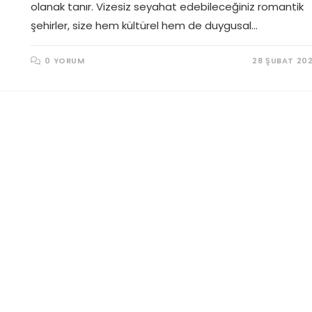
olanak tanır. Vizesiz seyahat edebileceğiniz romantik
şehirler, size hem kültürel hem de duygusal…
0 YORUM
28 ŞUBAT 20