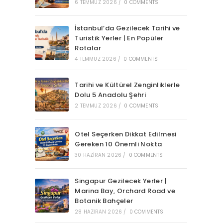
6 TEMMUZ 2026
/
0 COMMENTS
İstanbul’da Gezilecek Tarihi ve
Turistik Yerler | En Popüler
Rotalar
4 TEMMUZ 2026
/
0 COMMENTS
Tarihi ve Kültürel Zenginliklerle
Dolu 5 Anadolu Şehri
2 TEMMUZ 2026
/
0 COMMENTS
Otel Seçerken Dikkat Edilmesi
Gereken 10 Önemli Nokta
30 HAZIRAN 2026
/
0 COMMENTS
Singapur Gezilecek Yerler |
Marina Bay, Orchard Road ve
Botanik Bahçeler
28 HAZIRAN 2026
/
0 COMMENTS