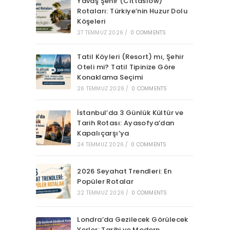
Yavaş Şehir (Cittaslow)
Rotaları: Türkiye’nin Huzur Dolu
Köşeleri
27 TEMMUZ 2026
/
0 COMMENTS
Tatil Köyleri (Resort) mı, Şehir
Oteli mi? Tatil Tipinize Göre
Konaklama Seçimi
26 TEMMUZ 2026
/
0 COMMENTS
İstanbul’da 3 Günlük Kültür ve
Tarih Rotası: Ayasofya’dan
Kapalıçarşı’ya
24 TEMMUZ 2026
/
0 COMMENTS
2026 Seyahat Trendleri: En
Popüler Rotalar
22 TEMMUZ 2026
/
0 COMMENTS
Londra’da Gezilecek Görülecek
Yerler: Tarihi ve Modern