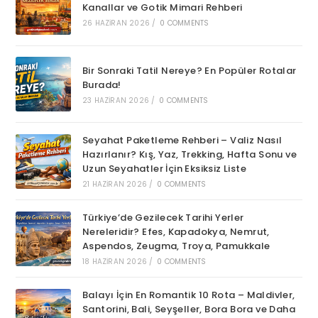
Kanallar ve Gotik Mimari Rehberi
26 HAZIRAN 2026
/
0 COMMENTS
Bir Sonraki Tatil Nereye? En Popüler Rotalar
Burada!
23 HAZIRAN 2026
/
0 COMMENTS
Seyahat Paketleme Rehberi – Valiz Nasıl
Hazırlanır? Kış, Yaz, Trekking, Hafta Sonu ve
Uzun Seyahatler İçin Eksiksiz Liste
21 HAZIRAN 2026
/
0 COMMENTS
Türkiye’de Gezilecek Tarihi Yerler
Nereleridir? Efes, Kapadokya, Nemrut,
Aspendos, Zeugma, Troya, Pamukkale
18 HAZIRAN 2026
/
0 COMMENTS
Balayı İçin En Romantik 10 Rota – Maldivler,
Santorini, Bali, Seyşeller, Bora Bora ve Daha