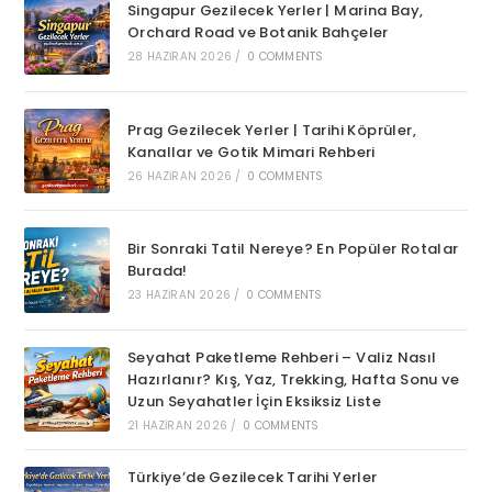
Singapur Gezilecek Yerler | Marina Bay,
Orchard Road ve Botanik Bahçeler
28 HAZIRAN 2026
/
0 COMMENTS
Prag Gezilecek Yerler | Tarihi Köprüler,
Kanallar ve Gotik Mimari Rehberi
26 HAZIRAN 2026
/
0 COMMENTS
Bir Sonraki Tatil Nereye? En Popüler Rotalar
Burada!
23 HAZIRAN 2026
/
0 COMMENTS
Seyahat Paketleme Rehberi – Valiz Nasıl
Hazırlanır? Kış, Yaz, Trekking, Hafta Sonu ve
Uzun Seyahatler İçin Eksiksiz Liste
21 HAZIRAN 2026
/
0 COMMENTS
Türkiye’de Gezilecek Tarihi Yerler