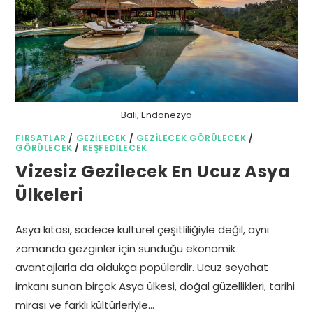
Bali, Endonezya
FIRSATLAR
/
GEZILECEK
/
GEZILECEK GÖRÜLECEK
/
GÖRÜLECEK
/
KEŞFEDILECEK
Vizesiz Gezilecek En Ucuz Asya
Ülkeleri
Asya kıtası, sadece kültürel çeşitliliğiyle değil, aynı
zamanda gezginler için sunduğu ekonomik
avantajlarla da oldukça popülerdir. Ucuz seyahat
imkanı sunan birçok Asya ülkesi, doğal güzellikleri, tarihi
mirası ve farklı kültürleriyle…