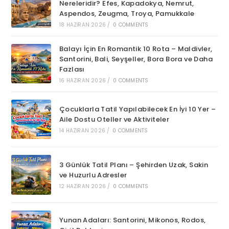
Nereleridir? Efes, Kapadokya, Nemrut,
Aspendos, Zeugma, Troya, Pamukkale
18 HAZIRAN 2026
/
0 COMMENTS
Balayı İçin En Romantik 10 Rota – Maldivler,
Santorini, Bali, Seyşeller, Bora Bora ve Daha
Fazlası
16 HAZIRAN 2026
/
0 COMMENTS
Çocuklarla Tatil Yapılabilecek En İyi 10 Yer –
Aile Dostu Oteller ve Aktiviteler
14 HAZIRAN 2026
/
0 COMMENTS
3 Günlük Tatil Planı – Şehirden Uzak, Sakin
ve Huzurlu Adresler
12 HAZIRAN 2026
/
0 COMMENTS
Yunan Adaları: Santorini, Mikonos, Rodos,