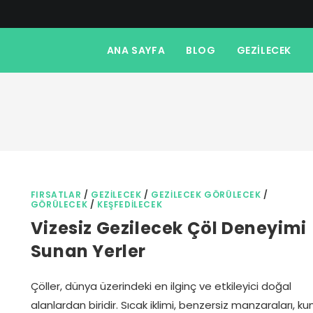
ANA SAYFA
BLOG
GEZILECEK
FIRSATLAR
/
GEZILECEK
/
GEZILECEK GÖRÜLECEK
/
GÖRÜLECEK
/
KEŞFEDILECEK
Vizesiz Gezilecek Çöl Deneyimi
Sunan Yerler
Çöller, dünya üzerindeki en ilginç ve etkileyici doğal
alanlardan biridir. Sıcak iklimi, benzersiz manzaraları, k