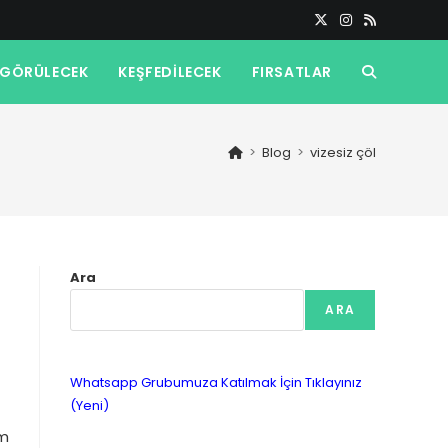
GÖRÜLECEK
KEŞFEDILECEK
FIRSATLAR
TOGGLE
WEBSITE
>
Blog
>
vizesiz çöl
SEARCH
Ara
ARA
Whatsapp Grubumuza Katılmak İçin Tıklayınız
(Yeni)
um