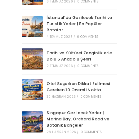
6 TEMMUZ 2026
/
0 COMMENTS
İstanbul’da Gezilecek Tarihi ve
Turistik Yerler | En Popüler
Rotalar
4 TEMMUZ 2026
/
0 COMMENTS
Tarihi ve Kültürel Zenginliklerle
Dolu 5 Anadolu Şehri
2 TEMMUZ 2026
/
0 COMMENTS
Otel Seçerken Dikkat Edilmesi
Gereken 10 Önemli Nokta
30 HAZIRAN 2026
/
0 COMMENTS
Singapur Gezilecek Yerler |
Marina Bay, Orchard Road ve
Botanik Bahçeler
28 HAZIRAN 2026
/
0 COMMENTS