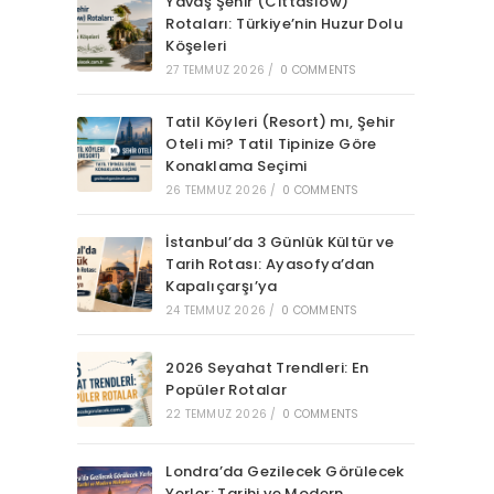
Yavaş Şehir (Cittaslow)
Rotaları: Türkiye’nin Huzur Dolu
Köşeleri
27 TEMMUZ 2026
/
0 COMMENTS
Tatil Köyleri (Resort) mı, Şehir
Oteli mi? Tatil Tipinize Göre
Konaklama Seçimi
26 TEMMUZ 2026
/
0 COMMENTS
İstanbul’da 3 Günlük Kültür ve
Tarih Rotası: Ayasofya’dan
Kapalıçarşı’ya
24 TEMMUZ 2026
/
0 COMMENTS
2026 Seyahat Trendleri: En
Popüler Rotalar
22 TEMMUZ 2026
/
0 COMMENTS
Londra’da Gezilecek Görülecek
Yerler: Tarihi ve Modern