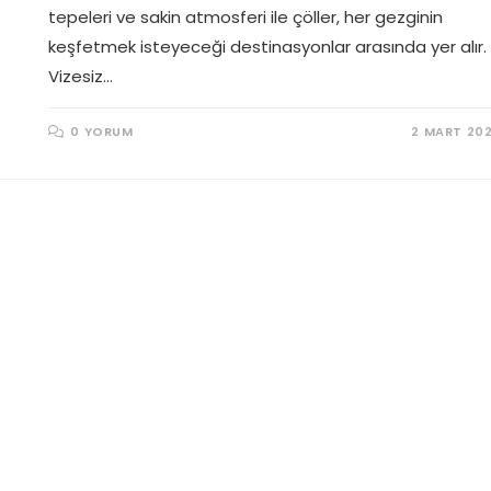
tepeleri ve sakin atmosferi ile çöller, her gezginin
keşfetmek isteyeceği destinasyonlar arasında yer alır.
Vizesiz…
0 YORUM
2 MART 20