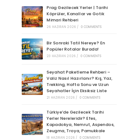
Prag Gezilecek Yerler | Tarihi
Köprüler, Kanallar ve Gotik
Mimari Rehberi
26 HAZIRAN 2026
/
0 COMMENTS
Bir Sonraki Tatil Nereye? En
Popüler Rotalar Burada!
23 HAZIRAN 2026
/
0 COMMENTS
Seyahat Paketleme Rehberi –
Valiz Nasıl Hazırlanır? Kış, Yaz,
Trekking, Hafta Sonu ve Uzun
Seyahatler İçin Eksiksiz Liste
21 HAZIRAN 2026
/
0 COMMENTS
Türkiye’de Gezilecek Tarihi
Yerler Nereleridir? Efes,
Kapadokya, Nemrut, Aspendos,
Zeugma, Troya, Pamukkale
18 HAZIRAN 2026
/
0 COMMENTS