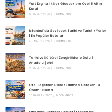
Yurt Dışına İlk Kez Gideceklere Özel 5 Altın
Kural
6 TEMMUZ 2026
/
0 COMMENTS
İstanbul’da Gezilecek Tarihi ve Turistik Yerler
| En Popüler Rotalar
4 TEMMUZ 2026
/
0 COMMENTS
Tarihi ve Kültürel Zenginliklerle Dolu 5
Anadolu Şehri
2 TEMMUZ 2026
/
0 COMMENTS
Otel Seçerken Dikkat Edilmesi Gereken 10
Önemli Nokta
30 HAZIRAN 2026
/
0 COMMENTS
Singapur Gezilecek Yerler | Marina Bay,