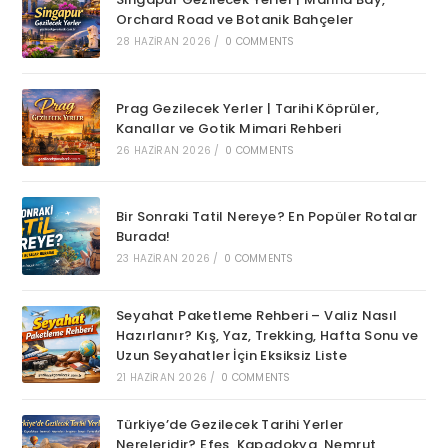
Orchard Road ve Botanik Bahçeler
28 HAZIRAN 2026
/
0 COMMENTS
Prag Gezilecek Yerler | Tarihi Köprüler,
Kanallar ve Gotik Mimari Rehberi
26 HAZIRAN 2026
/
0 COMMENTS
Bir Sonraki Tatil Nereye? En Popüler Rotalar
Burada!
23 HAZIRAN 2026
/
0 COMMENTS
Seyahat Paketleme Rehberi – Valiz Nasıl
Hazırlanır? Kış, Yaz, Trekking, Hafta Sonu ve
Uzun Seyahatler İçin Eksiksiz Liste
21 HAZIRAN 2026
/
0 COMMENTS
Türkiye’de Gezilecek Tarihi Yerler
Nereleridir? Efes, Kapadokya, Nemrut,