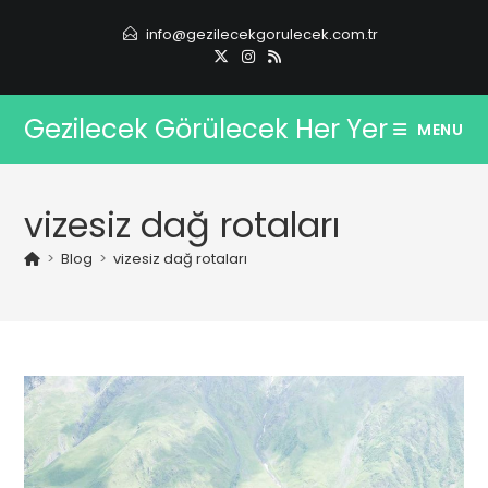
Skip
info@gezilecekgorulecek.com.tr
to
content
Gezilecek Görülecek Her Yer
MENU
vizesiz dağ rotaları
>
Blog
>
vizesiz dağ rotaları