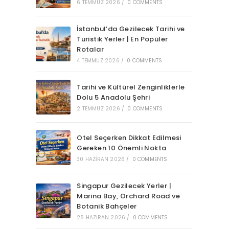
6 TEMMUZ 2026
/
0 COMMENTS
İstanbul’da Gezilecek Tarihi ve
Turistik Yerler | En Popüler
Rotalar
4 TEMMUZ 2026
/
0 COMMENTS
Tarihi ve Kültürel Zenginliklerle
Dolu 5 Anadolu Şehri
2 TEMMUZ 2026
/
0 COMMENTS
Otel Seçerken Dikkat Edilmesi
Gereken 10 Önemli Nokta
30 HAZIRAN 2026
/
0 COMMENTS
Singapur Gezilecek Yerler |
Marina Bay, Orchard Road ve
Botanik Bahçeler
28 HAZIRAN 2026
/
0 COMMENTS