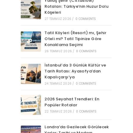
Yavaş Şehir (Cittaslow)
Rotaları: Türkiye’nin Huzur Dolu
Köşeleri
27 TEMMUZ 2026
/
0 COMMENTS
Tatil Köyleri (Resort) mı, Şehir
Oteli mi? Tatil Tipinize Göre
Konaklama Seçimi
26 TEMMUZ 2026
/
0 COMMENTS
İstanbul’da 3 Günlük Kültür ve
Tarih Rotası: Ayasofya’dan
Kapalıçarşı’ya
24 TEMMUZ 2026
/
0 COMMENTS
2026 Seyahat Trendleri: En
Popüler Rotalar
22 TEMMUZ 2026
/
0 COMMENTS
Londra’da Gezilecek Görülecek
Yerler: Tarihi ve Modern