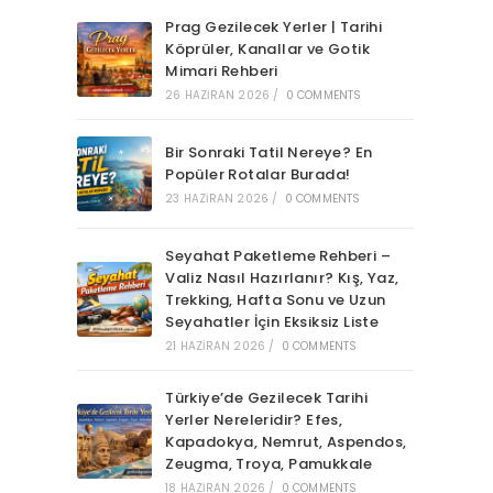
Prag Gezilecek Yerler | Tarihi
Köprüler, Kanallar ve Gotik
Mimari Rehberi
26 HAZIRAN 2026
/
0 COMMENTS
Bir Sonraki Tatil Nereye? En
Popüler Rotalar Burada!
23 HAZIRAN 2026
/
0 COMMENTS
Seyahat Paketleme Rehberi –
Valiz Nasıl Hazırlanır? Kış, Yaz,
Trekking, Hafta Sonu ve Uzun
Seyahatler İçin Eksiksiz Liste
21 HAZIRAN 2026
/
0 COMMENTS
Türkiye’de Gezilecek Tarihi
Yerler Nereleridir? Efes,
Kapadokya, Nemrut, Aspendos,
Zeugma, Troya, Pamukkale
18 HAZIRAN 2026
/
0 COMMENTS