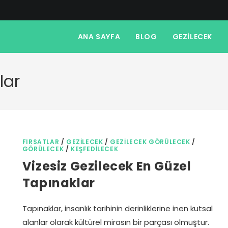
ANA SAYFA
BLOG
GEZILECEK
lar
FIRSATLAR
/
GEZILECEK
/
GEZILECEK GÖRÜLECEK
/
GÖRÜLECEK
/
KEŞFEDILECEK
Vizesiz Gezilecek En Güzel
Tapınaklar
Tapınaklar, insanlık tarihinin derinliklerine inen kutsal
alanlar olarak kültürel mirasın bir parçası olmuştur.