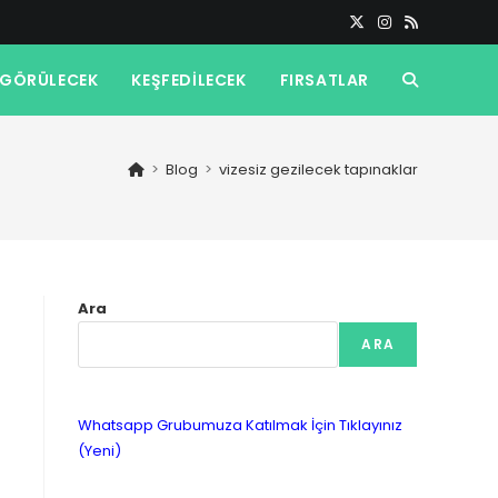
GÖRÜLECEK
KEŞFEDILECEK
FIRSATLAR
TOGGLE
WEBSITE
>
Blog
>
vizesiz gezilecek tapınaklar
SEARCH
Ara
ARA
Whatsapp Grubumuza Katılmak İçin Tıklayınız
(Yeni)