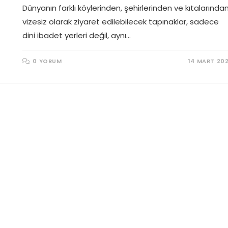
Dünyanın farklı köylerinden, şehirlerinden ve kıtalarında
vizesiz olarak ziyaret edilebilecek tapınaklar, sadece
dini ibadet yerleri değil, aynı…
0 YORUM
14 MART 20