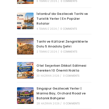
6 TEMMUZ 2026
/
0 COMMENTS
İstanbul’da Gezilecek Tarihi ve
Turistik Yerler | En Popüler
Rotalar
4 TEMMUZ 2026
/
0 COMMENTS
Tarihi ve Kültürel Zenginliklerle
Dolu 5 Anadolu Şehri
2 TEMMUZ 2026
/
0 COMMENTS
Otel Seçerken Dikkat Edilmesi
Gereken 10 Önemli Nokta
30 HAZIRAN 2026
/
0 COMMENTS
Singapur Gezilecek Yerler |
Marina Bay, Orchard Road ve
Botanik Bahçeler
28 HAZIRAN 2026
/
0 COMMENTS