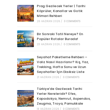
Prag Gezilecek Yerler | Tarihi
Köprüler, Kanallar ve Gotik
Mimari Rehberi
26 HAZIRAN 2026
/
0 COMMENTS
Bir Sonraki Tatil Nereye? En
Popüler Rotalar Burada!
23 HAZIRAN 2026
/
0 COMMENTS
Seyahat Paketleme Rehberi –
Valiz Nasıl Hazırlanır? Kış, Yaz,
Trekking, Hafta Sonu ve Uzun
Seyahatler İçin Eksiksiz Liste
21 HAZIRAN 2026
/
0 COMMENTS
Türkiye’de Gezilecek Tarihi
Yerler Nereleridir? Efes,
Kapadokya, Nemrut, Aspendos,
Zeugma, Troya, Pamukkale
18 HAZIRAN 2026
/
0 COMMENTS