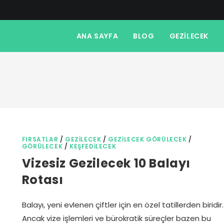
ANA SAYFA
BLOG
GEZILECEK
FIRSATLAR
/
GEZILECEK
/
GEZILECEK GÖRÜLECEK
/
GÖRÜLECEK
/
KEŞFEDILECEK
Vizesiz Gezilecek 10 Balayı
Rotası
Balayı, yeni evlenen çiftler için en özel tatillerden biridir.
Ancak vize işlemleri ve bürokratik süreçler bazen bu