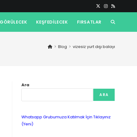
GÖRÜLECEK
KEŞFEDILECEK
FIRSATLAR
TOGGLE
WEBSITE
>
Blog
>
vizesiz yurt dışı balayı
SEARCH
Ara
ARA
Whatsapp Grubumuza Katılmak İçin Tıklayınız
(Yeni)