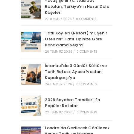
Yavaş Şehir (Cittaslow)
Rotaları: Türkiye’nin Huzur Dolu
Köşeleri
27 TEMMUZ 2026
/
0 COMMENTS
Tatil Köyleri (Resort) mı, Şehir
Oteli mi? Tatil Tipinize Göre
Konaklama Seçimi
26 TEMMUZ 2026
/
0 COMMENTS
İstanbul’da 3 Günlük Kültür ve
Tarih Rotası: Ayasofya’dan
Kapalıçarşı’ya
24 TEMMUZ 2026
/
0 COMMENTS
2026 Seyahat Trendleri: En
Popüler Rotalar
22 TEMMUZ 2026
/
0 COMMENTS
Londra’da Gezilecek Görülecek
Yerler: Tarihi ve Modern