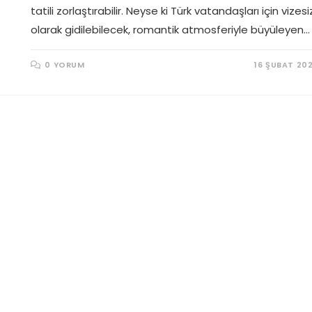
tatili zorlaştırabilir. Neyse ki Türk vatandaşları için vizesi
olarak gidilebilecek, romantik atmosferiyle büyüleyen…
0 YORUM
16 ŞUBAT 20