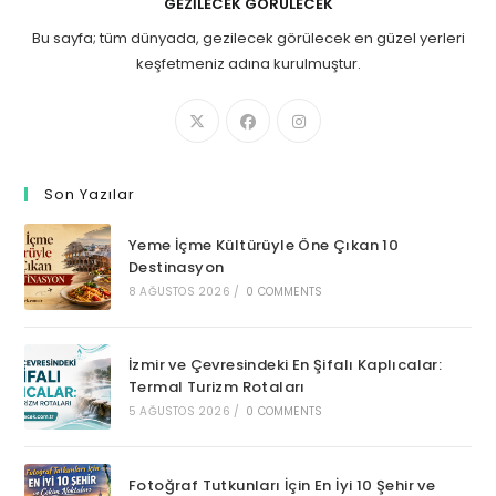
GEZILECEK GÖRÜLECEK
Bu sayfa; tüm dünyada, gezilecek görülecek en güzel yerleri
keşfetmeniz adına kurulmuştur.
Son Yazılar
Yeme İçme Kültürüyle Öne Çıkan 10
Destinasyon
8 AĞUSTOS 2026
/
0 COMMENTS
İzmir ve Çevresindeki En Şifalı Kaplıcalar:
Termal Turizm Rotaları
5 AĞUSTOS 2026
/
0 COMMENTS
Fotoğraf Tutkunları İçin En İyi 10 Şehir ve