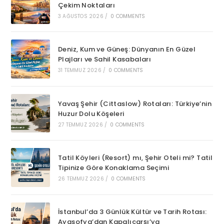
Çekim Noktaları
3 AĞUSTOS 2026
/
0 COMMENTS
Deniz, Kum ve Güneş: Dünyanın En Güzel
Plajları ve Sahil Kasabaları
31 TEMMUZ 2026
/
0 COMMENTS
Yavaş Şehir (Cittaslow) Rotaları: Türkiye’nin
Huzur Dolu Köşeleri
27 TEMMUZ 2026
/
0 COMMENTS
Tatil Köyleri (Resort) mı, Şehir Oteli mi? Tatil
Tipinize Göre Konaklama Seçimi
26 TEMMUZ 2026
/
0 COMMENTS
İstanbul’da 3 Günlük Kültür ve Tarih Rotası:
Ayasofya’dan Kapalıçarşı’ya