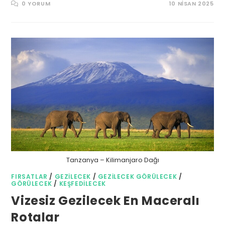
0 YORUM
10 NISAN 2025
Tanzanya – Kilimanjaro Dağı
FIRSATLAR
/
GEZILECEK
/
GEZILECEK GÖRÜLECEK
/
GÖRÜLECEK
/
KEŞFEDILECEK
Vizesiz Gezilecek En Maceralı
Rotalar