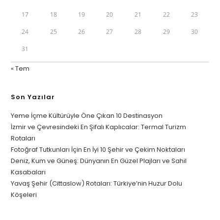
17
18
19
20
21
22
23
24
25
26
27
28
29
30
31
« Tem
Son Yazılar
Yeme İçme Kültürüyle Öne Çıkan 10 Destinasyon
İzmir ve Çevresindeki En Şifalı Kaplıcalar: Termal Turizm
Rotaları
Fotoğraf Tutkunları İçin En İyi 10 Şehir ve Çekim Noktaları
Deniz, Kum ve Güneş: Dünyanın En Güzel Plajları ve Sahil
Kasabaları
Yavaş Şehir (Cittaslow) Rotaları: Türkiye’nin Huzur Dolu
Köşeleri