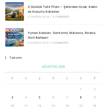
3 Günlük Tatil Planı – Şehirden Uzak, Sakin
ve Huzurlu Adresler
12 HAZIRAN 2026
/
0 COMMENTS
Yunan Adaları: Santorini, Mikonos, Rodos,
Girit Rehberi
9 HAZIRAN 2026
/
0 COMMENTS
Takvim
AĞUSTOS 2026
P
S
Ç
P
C
C
P
1
2
3
4
5
6
7
8
9
10
11
12
13
14
15
16