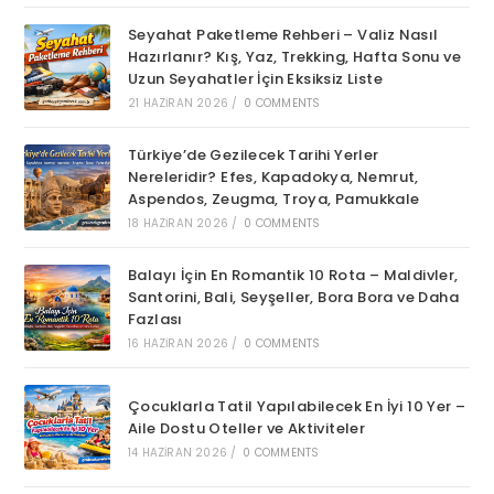
Seyahat Paketleme Rehberi – Valiz Nasıl
Hazırlanır? Kış, Yaz, Trekking, Hafta Sonu ve
Uzun Seyahatler İçin Eksiksiz Liste
21 HAZIRAN 2026
/
0 COMMENTS
Türkiye’de Gezilecek Tarihi Yerler
Nereleridir? Efes, Kapadokya, Nemrut,
Aspendos, Zeugma, Troya, Pamukkale
18 HAZIRAN 2026
/
0 COMMENTS
Balayı İçin En Romantik 10 Rota – Maldivler,
Santorini, Bali, Seyşeller, Bora Bora ve Daha
Fazlası
16 HAZIRAN 2026
/
0 COMMENTS
Çocuklarla Tatil Yapılabilecek En İyi 10 Yer –
Aile Dostu Oteller ve Aktiviteler
14 HAZIRAN 2026
/
0 COMMENTS