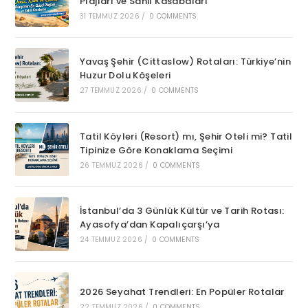
Plajları ve Sahil Kasabaları
31 TEMMUZ 2026
/
0 COMMENTS
Yavaş Şehir (Cittaslow) Rotaları: Türkiye’nin
Huzur Dolu Köşeleri
27 TEMMUZ 2026
/
0 COMMENTS
Tatil Köyleri (Resort) mı, Şehir Oteli mi? Tatil
Tipinize Göre Konaklama Seçimi
26 TEMMUZ 2026
/
0 COMMENTS
İstanbul’da 3 Günlük Kültür ve Tarih Rotası:
Ayasofya’dan Kapalıçarşı’ya
24 TEMMUZ 2026
/
0 COMMENTS
2026 Seyahat Trendleri: En Popüler Rotalar
22 TEMMUZ 2026
/
0 COMMENTS