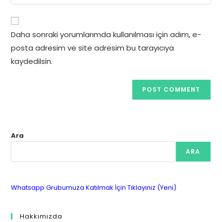
your
comment
to
website
comment
URL
Daha sonraki yorumlarımda kullanılması için adım, e-
(optional)
posta adresim ve site adresim bu tarayıcıya
kaydedilsin.
Ara
ARA
Whatsapp Grubumuza Katılmak İçin Tıklayınız (Yeni)
Hakkımızda