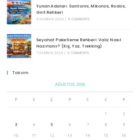
Yunan Adaları: Santorini, Mikonos, Rodos,
Girit Rehberi
9 HAZIRAN 2026
/
0 COMMENTS
Seyahat Paketleme Rehberi: Valiz Nasıl
Hazırlanır? (Kış, Yaz, Trekking)
7 HAZIRAN 2026
/
0 COMMENTS
Takvim
AĞUSTOS 2026
P
S
Ç
P
C
C
P
1
2
3
4
5
6
7
8
9
10
11
12
13
14
15
16