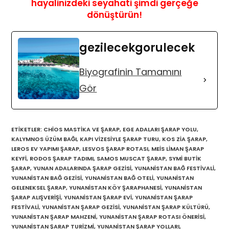
hayalinizdeki seyahati şimdi gerçeğe
dönüştürün!
gezilecekgorulecek
Biyografinin Tamamını
Gör
ETIKETLER
:
CHIOS MASTIKA VE ŞARAP
,
EGE ADALARI ŞARAP YOLU
,
KALYMNOS ÜZÜM BAĞI
,
KAPI VIZESIYLE ŞARAP TURU
,
KOS ZIA ŞARAP
,
LEROS EV YAPIMI ŞARAP
,
LESVOS ŞARAP ROTASI
,
MEIS LIMAN ŞARAP
KEYFI
,
RODOS ŞARAP TADIMI
,
SAMOS MUSCAT ŞARAP
,
SYMI BUTIK
ŞARAP
,
YUNAN ADALARINDA ŞARAP GEZISI
,
YUNANISTAN BAĞ FESTIVALI
,
YUNANISTAN BAĞ GEZISI
,
YUNANISTAN BAĞ OTELI
,
YUNANISTAN
GELENEKSEL ŞARAP
,
YUNANISTAN KÖY ŞARAPHANESI
,
YUNANISTAN
ŞARAP ALIŞVERIŞI
,
YUNANISTAN ŞARAP EVI
,
YUNANISTAN ŞARAP
FESTIVALI
,
YUNANISTAN ŞARAP GEZISI
,
YUNANISTAN ŞARAP KÜLTÜRÜ
,
YUNANISTAN ŞARAP MAHZENI
,
YUNANISTAN ŞARAP ROTASI ÖNERISI
,
YUNANISTAN ŞARAP TURIZMI
,
YUNANISTAN ŞARAP YOLLARI
,