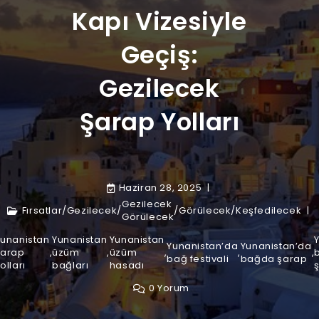
Kapı Vizesiyle
Geçiş:
Gezilecek
Şarap Yolları
Haziran 28, 2025
Gezilecek
Fırsatlar
/
Gezilecek
/
/
Görülecek
/
Keşfedilecek
Görülecek
Yunanistan
Yunanistan
Yunanistan
Yunanistan’da
Yunanistan’da
şarap
,
üzüm
,
üzüm
,
,
,
bağ festivali
bağda şarap
olları
bağları
hasadı
0 Yorum