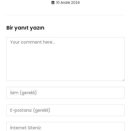
10 Aralık 2024
Bir yanıt yazın
Comment
Enter
your
name
Enter
or
your
username
email
Enter
to
address