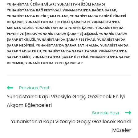
YUNANISTAN ÜZÜM BAĞLARI
,
YUNANISTAN ÜZÜM HASADI
,
YUNANISTAN’DA BAĞ FESTIVALI
,
YUNANISTAN’DA BAĞDA ŞARAP
,
YUNANISTAN’DA BUTIK ŞARAPHANE
,
YUNANISTAN’DA DENIZ ÜRÜNLERI
VE ŞARAP
,
YUNANISTAN’DA FESTIVAL ŞARAPLARI
,
YUNANISTAN’DA
MAHZEN GEZISI
,
YUNANISTAN’DA ORGANIK ŞARAP
,
YUNANISTAN’DA
PEYNIR VE ŞARAP
,
YUNANISTAN’DA ŞARAP EŞLEŞMESI
,
YUNANISTAN’DA
ŞARAP ETKINLIĞI
,
YUNANISTAN’DA ŞARAP FESTIVALI
,
YUNANISTAN’DA
ŞARAP HEDIYESI
,
YUNANISTAN’DA ŞARAP SATIN ALMA
,
YUNANISTAN’DA
ŞARAP TADIM TURU
,
YUNANISTAN’DA ŞARAP TADIMI
,
YUNANISTAN’DA
ŞARAP TARIHI
,
YUNANISTAN’DA ŞARAP ÜRETIMI
,
YUNANISTAN’DA ŞARAP
VE YEMEK
,
YUNANISTAN’DA YEREL ŞARAPLAR
Read
Previous Post
more
Yunanistan’a Kapı Vizesiyle Geçiş: Gezilecek En İyi
articles
Akşam Eğlenceleri
Sonraki Yazı
Yunanistan’a Kapı Vizesiyle Geçiş: Gezilecek Renkli
Müzeler