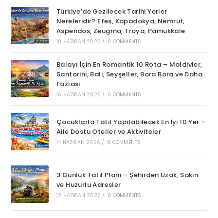
Türkiye’de Gezilecek Tarihi Yerler
Nereleridir? Efes, Kapadokya, Nemrut,
Aspendos, Zeugma, Troya, Pamukkale
18 HAZIRAN 2026
/
0 COMMENTS
Balayı İçin En Romantik 10 Rota – Maldivler,
Santorini, Bali, Seyşeller, Bora Bora ve Daha
Fazlası
16 HAZIRAN 2026
/
0 COMMENTS
Çocuklarla Tatil Yapılabilecek En İyi 10 Yer –
Aile Dostu Oteller ve Aktiviteler
14 HAZIRAN 2026
/
0 COMMENTS
3 Günlük Tatil Planı – Şehirden Uzak, Sakin
ve Huzurlu Adresler
12 HAZIRAN 2026
/
0 COMMENTS