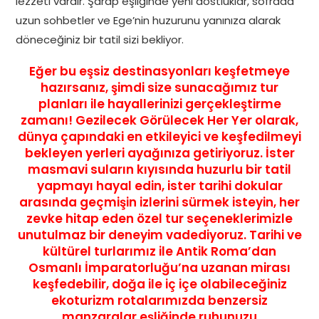
lezzeti vardır. Şarap eşliğinde yeni dostluklar, sofrada
uzun sohbetler ve Ege’nin huzurunu yanınıza alarak
döneceğiniz bir tatil sizi bekliyor.
Eğer bu eşsiz destinasyonları keşfetmeye
hazırsanız, şimdi size sunacağımız tur
planları ile hayallerinizi gerçekleştirme
zamanı!
Gezilecek Görülecek Her Yer
olarak,
dünya çapındaki en etkileyici ve keşfedilmeyi
bekleyen yerleri ayağınıza getiriyoruz. İster
masmavi suların kıyısında huzurlu bir tatil
yapmayı hayal edin, ister tarihi dokular
arasında geçmişin izlerini sürmek isteyin, her
zevke hitap eden özel tur seçeneklerimizle
unutulmaz bir deneyim vadediyoruz.
Tarihi ve
kültürel turlarımız ile Antik Roma’dan
Osmanlı İmparatorluğu’na uzanan mirası
keşfedebilir, doğa ile iç içe olabileceğiniz
ekoturizm rotalarımızda benzersiz
manzaralar eşliğinde ruhunuzu