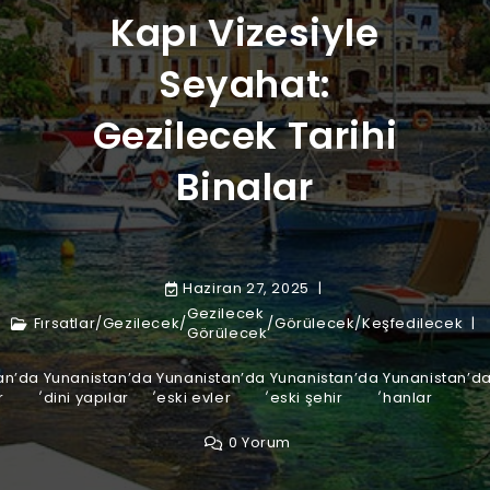
Kapı Vizesiyle
Seyahat:
Gezilecek Tarihi
Binalar
Haziran 27, 2025
Gezilecek
Fırsatlar
/
Gezilecek
/
/
Görülecek
/
Keşfedilecek
Görülecek
an’da
Yunanistan’da
Yunanistan’da
Yunanistan’da
Yunanistan’d
,
,
,
,
r
dini yapılar
eski evler
eski şehir
hanlar
0 Yorum