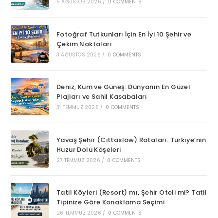
5 AĞUSTOS 2026
/
0 COMMENTS
Fotoğraf Tutkunları İçin En İyi 10 Şehir ve
Çekim Noktaları
3 AĞUSTOS 2026
/
0 COMMENTS
Deniz, Kum ve Güneş: Dünyanın En Güzel
Plajları ve Sahil Kasabaları
31 TEMMUZ 2026
/
0 COMMENTS
Yavaş Şehir (Cittaslow) Rotaları: Türkiye’nin
Huzur Dolu Köşeleri
27 TEMMUZ 2026
/
0 COMMENTS
Tatil Köyleri (Resort) mı, Şehir Oteli mi? Tatil
Tipinize Göre Konaklama Seçimi
26 TEMMUZ 2026
/
0 COMMENTS