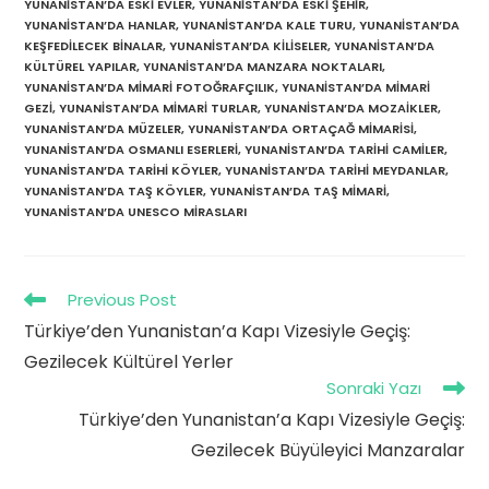
YUNANISTAN’DA ESKI EVLER
,
YUNANISTAN’DA ESKI ŞEHIR
,
YUNANISTAN’DA HANLAR
,
YUNANISTAN’DA KALE TURU
,
YUNANISTAN’DA
KEŞFEDILECEK BINALAR
,
YUNANISTAN’DA KILISELER
,
YUNANISTAN’DA
KÜLTÜREL YAPILAR
,
YUNANISTAN’DA MANZARA NOKTALARI
,
YUNANISTAN’DA MIMARI FOTOĞRAFÇILIK
,
YUNANISTAN’DA MIMARI
GEZI
,
YUNANISTAN’DA MIMARI TURLAR
,
YUNANISTAN’DA MOZAIKLER
,
YUNANISTAN’DA MÜZELER
,
YUNANISTAN’DA ORTAÇAĞ MIMARISI
,
YUNANISTAN’DA OSMANLI ESERLERI
,
YUNANISTAN’DA TARIHI CAMILER
,
YUNANISTAN’DA TARIHI KÖYLER
,
YUNANISTAN’DA TARIHI MEYDANLAR
,
YUNANISTAN’DA TAŞ KÖYLER
,
YUNANISTAN’DA TAŞ MIMARI
,
YUNANISTAN’DA UNESCO MIRASLARI
Read
Previous Post
more
Türkiye’den Yunanistan’a Kapı Vizesiyle Geçiş:
articles
Gezilecek Kültürel Yerler
Sonraki Yazı
Türkiye’den Yunanistan’a Kapı Vizesiyle Geçiş:
Gezilecek Büyüleyici Manzaralar