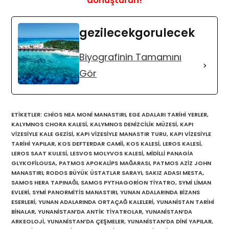
dönüştürün!
gezilecekgorulecek
Biyografinin Tamamını
Gör
ETIKETLER
:
CHIOS NEA MONI MANASTIRI
,
EGE ADALARI TARIHI YERLER
,
KALYMNOS CHORA KALESI
,
KALYMNOS DENIZCILIK MÜZESI
,
KAPI
VIZESIYLE KALE GEZISI
,
KAPI VIZESIYLE MANASTIR TURU
,
KAPI VIZESIYLE
TARIHI YAPILAR
,
KOS DEFTERDAR CAMII
,
KOS KALESI
,
LEROS KALESI
,
LEROS SAAT KULESI
,
LESVOS MOLYVOS KALESI
,
MIDILLI PANAGIA
GLYKOFILOUSA
,
PATMOS APOKALIPS MAĞARASI
,
PATMOS AZIZ JOHN
MANASTIRI
,
RODOS BÜYÜK ÜSTATLAR SARAYI
,
SAKIZ ADASI MESTA
,
SAMOS HERA TAPINAĞI
,
SAMOS PYTHAGORION TIYATRO
,
SYMI LIMAN
EVLERI
,
SYMI PANORMITIS MANASTIRI
,
YUNAN ADALARINDA BIZANS
ESERLERI
,
YUNAN ADALARINDA ORTAÇAĞ KALELERI
,
YUNANISTAN TARIHI
BINALAR
,
YUNANISTAN’DA ANTIK TIYATROLAR
,
YUNANISTAN’DA
ARKEOLOJI
,
YUNANISTAN’DA ÇEŞMELER
,
YUNANISTAN’DA DINI YAPILAR
,