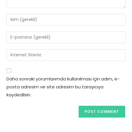
Enter
your
name
Enter
or
your
username
email
Enter
to
address
your
comment
to
website
comment
URL
Daha sonraki yorumlarımda kullanılması için adım, e-
(optional)
posta adresim ve site adresim bu tarayıcıya
kaydedilsin.