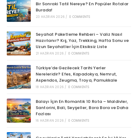
Bir Sonraki Tatil Nereye? En Popüler Rotalar
Burada!
23 HAZIRAN 2026
/
0 COMMENTS
Seyahat Paketleme Rehberi – Valiz Nasıl
Hazırlanır? Kış, Yaz, Trekking, Hafta Sonu ve
Uzun Seyahatler İçin Eksiksiz Liste
21 HAZIRAN 2026
/
0 COMMENTS
Türkiye’de Gezilecek Tarihi Yerler
Nereleridir? Efes, Kapadokya, Nemrut,
Aspendos, Zeugma, Troya, Pamukkale
18 HAZIRAN 2026
/
0 COMMENTS
Balayı İçin En Romantik 10 Rota – Maldivler,
Santorini, Bali, Seyşeller, Bora Bora ve Daha
Fazlası
16 HAZIRAN 2026
/
0 COMMENTS