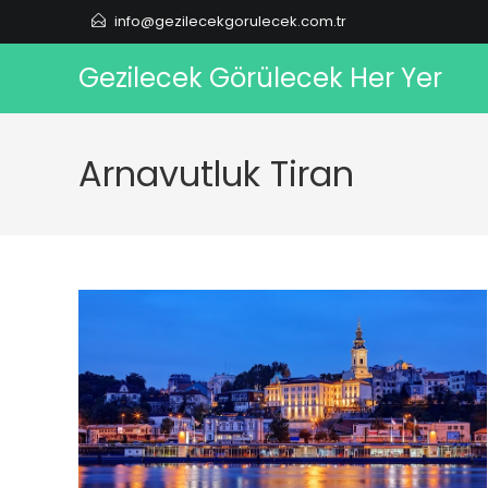
Skip
info@gezilecekgorulecek.com.tr
to
content
Gezilecek Görülecek Her Yer
Arnavutluk Tiran