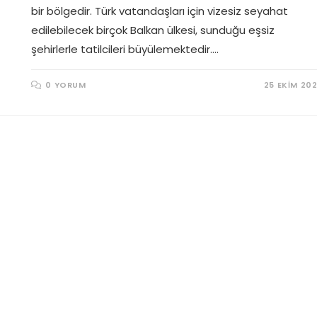
bir bölgedir. Türk vatandaşları için vizesiz seyahat
edilebilecek birçok Balkan ülkesi, sunduğu eşsiz
şehirlerle tatilcileri büyülemektedir.…
0 YORUM
25 EKIM 20