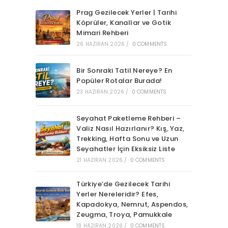
Prag Gezilecek Yerler | Tarihi
Köprüler, Kanallar ve Gotik
Mimari Rehberi
26 HAZIRAN 2026
/
0 COMMENTS
Bir Sonraki Tatil Nereye? En
Popüler Rotalar Burada!
23 HAZIRAN 2026
/
0 COMMENTS
Seyahat Paketleme Rehberi –
Valiz Nasıl Hazırlanır? Kış, Yaz,
Trekking, Hafta Sonu ve Uzun
Seyahatler İçin Eksiksiz Liste
21 HAZIRAN 2026
/
0 COMMENTS
Türkiye’de Gezilecek Tarihi
Yerler Nereleridir? Efes,
Kapadokya, Nemrut, Aspendos,
Zeugma, Troya, Pamukkale
18 HAZIRAN 2026
/
0 COMMENTS