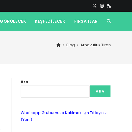
GÖRÜLECEK
KEŞFEDILECEK
FIRSATLAR
TOGGLE
WEBSITE
>
Blog
>
Arnavutluk Tiran
SEARCH
Ara
ARA
Whatsapp Grubumuza Katılmak İçin Tıklayınız
(Yeni)
n