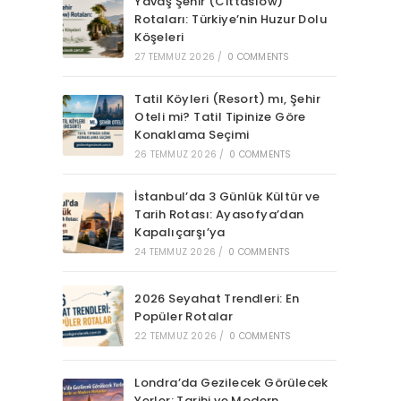
Yavaş Şehir (Cittaslow)
Rotaları: Türkiye’nin Huzur Dolu
Köşeleri
27 TEMMUZ 2026
/
0 COMMENTS
Tatil Köyleri (Resort) mı, Şehir
Oteli mi? Tatil Tipinize Göre
Konaklama Seçimi
26 TEMMUZ 2026
/
0 COMMENTS
İstanbul’da 3 Günlük Kültür ve
Tarih Rotası: Ayasofya’dan
Kapalıçarşı’ya
24 TEMMUZ 2026
/
0 COMMENTS
2026 Seyahat Trendleri: En
Popüler Rotalar
22 TEMMUZ 2026
/
0 COMMENTS
Londra’da Gezilecek Görülecek
Yerler: Tarihi ve Modern