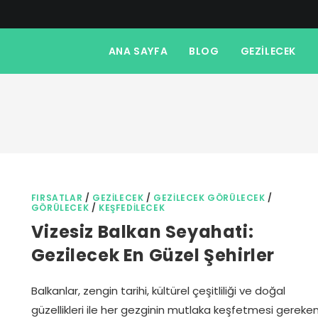
ANA SAYFA
BLOG
GEZILECEK
FIRSATLAR
/
GEZILECEK
/
GEZILECEK GÖRÜLECEK
/
GÖRÜLECEK
/
KEŞFEDILECEK
Vizesiz Balkan Seyahati:
Gezilecek En Güzel Şehirler
Balkanlar, zengin tarihi, kültürel çeşitliliği ve doğal
güzellikleri ile her gezginin mutlaka keşfetmesi gereke