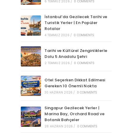
6 TEMMUZ 2026
/
0 COMMENTS
İstanbul’da Gezilecek Tarihi ve
Turistik Yerler | En Popüler
Rotalar
4 TEMMUZ 2026
/
0 COMMENTS
Tarihi ve Kültürel Zenginliklerle
Dolu 5 Anadolu Şehri
2 TEMMUZ 2026
/
0 COMMENTS
Otel Seçerken Dikkat Edilmesi
Gereken 10 Önemli Nokta
30 HAZIRAN 2026
/
0 COMMENTS
Singapur Gezilecek Yerler |
Marina Bay, Orchard Road ve
Botanik Bahçeler
28 HAZIRAN 2026
/
0 COMMENTS