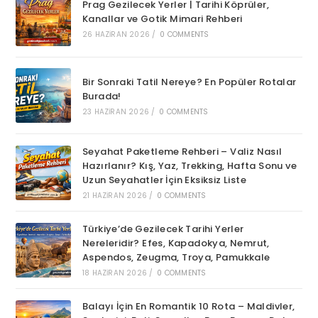
Prag Gezilecek Yerler | Tarihi Köprüler,
Kanallar ve Gotik Mimari Rehberi
26 HAZIRAN 2026
/
0 COMMENTS
Bir Sonraki Tatil Nereye? En Popüler Rotalar
Burada!
23 HAZIRAN 2026
/
0 COMMENTS
Seyahat Paketleme Rehberi – Valiz Nasıl
Hazırlanır? Kış, Yaz, Trekking, Hafta Sonu ve
Uzun Seyahatler İçin Eksiksiz Liste
21 HAZIRAN 2026
/
0 COMMENTS
Türkiye’de Gezilecek Tarihi Yerler
Nereleridir? Efes, Kapadokya, Nemrut,
Aspendos, Zeugma, Troya, Pamukkale
18 HAZIRAN 2026
/
0 COMMENTS
Balayı İçin En Romantik 10 Rota – Maldivler,