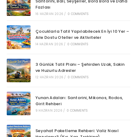
Santorini, Bali, Seyşeller, Bora Bora ve Daha
Fazlası
16 HAZIRAN 2026
/
0 COMMENTS
Çocuklarla Tatil Yapılabilecek En İyi 10 Yer –
Aile Dostu Oteller ve Aktiviteler
14 HAZIRAN 2026
/
0 COMMENTS
3 Günlük Tatil Planı – Şehirden Uzak, Sakin
ve Huzurlu Adresler
12 HAZIRAN 2026
/
0 COMMENTS
Yunan Adaları: Santorini, Mikonos, Rodos,
Girit Rehberi
9 HAZIRAN 2026
/
0 COMMENTS
Seyahat Paketleme Rehberi: Valiz Nasıl
Hazırlanır? (Kış, Yaz, Trekking)