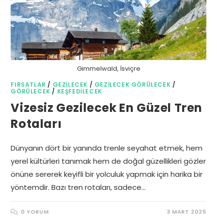
Gimmelwald, İsviçre
FIRSATLAR
/
GEZILECEK
/
GEZILECEK GÖRÜLECEK
/
GÖRÜLECEK
/
KEŞFEDILECEK
Vizesiz Gezilecek En Güzel Tren
Rotaları
Dünyanın dört bir yanında trenle seyahat etmek, hem
yerel kültürleri tanımak hem de doğal güzellikleri gözler
önüne sererek keyifli bir yolculuk yapmak için harika bir
yöntemdir. Bazı tren rotaları, sadece…
0 YORUM
3 MART 2025