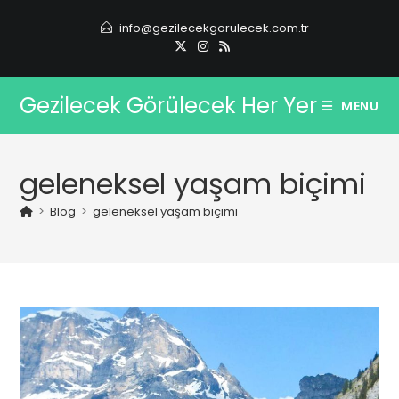
Skip
info@gezilecekgorulecek.com.tr
to
content
Gezilecek Görülecek Her Yer
MENU
geleneksel yaşam biçimi
>
Blog
>
geleneksel yaşam biçimi