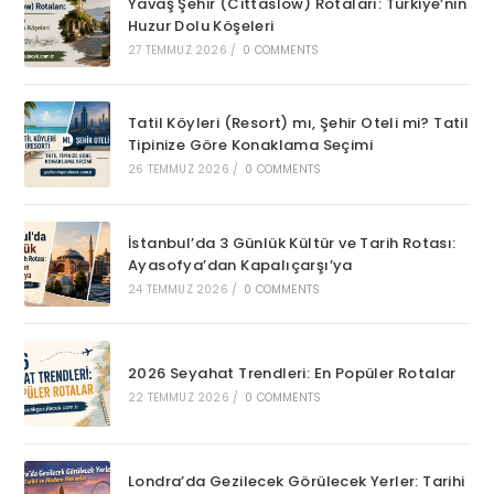
Yavaş Şehir (Cittaslow) Rotaları: Türkiye’nin
Huzur Dolu Köşeleri
27 TEMMUZ 2026
/
0 COMMENTS
Tatil Köyleri (Resort) mı, Şehir Oteli mi? Tatil
Tipinize Göre Konaklama Seçimi
26 TEMMUZ 2026
/
0 COMMENTS
İstanbul’da 3 Günlük Kültür ve Tarih Rotası:
Ayasofya’dan Kapalıçarşı’ya
24 TEMMUZ 2026
/
0 COMMENTS
2026 Seyahat Trendleri: En Popüler Rotalar
22 TEMMUZ 2026
/
0 COMMENTS
Londra’da Gezilecek Görülecek Yerler: Tarihi