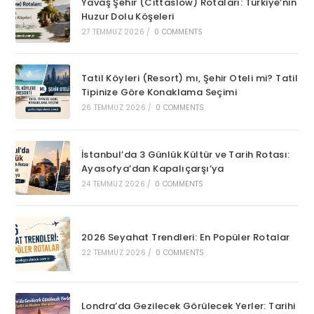
Yavaş Şehir (Cittaslow) Rotaları: Türkiye’nin
Huzur Dolu Köşeleri
27 TEMMUZ 2026
/
0 COMMENTS
Tatil Köyleri (Resort) mı, Şehir Oteli mi? Tatil
Tipinize Göre Konaklama Seçimi
26 TEMMUZ 2026
/
0 COMMENTS
İstanbul’da 3 Günlük Kültür ve Tarih Rotası:
Ayasofya’dan Kapalıçarşı’ya
24 TEMMUZ 2026
/
0 COMMENTS
2026 Seyahat Trendleri: En Popüler Rotalar
22 TEMMUZ 2026
/
0 COMMENTS
Londra’da Gezilecek Görülecek Yerler: Tarihi