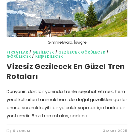
Gimmelwald, İsviçre
FIRSATLAR
/
GEZILECEK
/
GEZILECEK GÖRÜLECEK
/
GÖRÜLECEK
/
KEŞFEDILECEK
Vizesiz Gezilecek En Güzel Tren
Rotaları
Dünyanın dört bir yanında trenle seyahat etmek, hem
yerel kültürleri tanımak hem de doğal güzellikleri gözler
önüne sererek keyifli bir yolculuk yapmak için harika bir
yöntemdir. Bazı tren rotaları, sadece…
0 YORUM
3 MART 2025