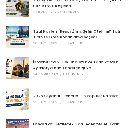
Yavaş Şehir (Cittaslow) Rotaları: Türkiye’nin
Huzur Dolu Köşeleri
27 TEMMUZ 2026
/
0 COMMENTS
Tatil Köyleri (Resort) mı, Şehir Oteli mi? Tatil
Tipinize Göre Konaklama Seçimi
26 TEMMUZ 2026
/
0 COMMENTS
İstanbul’da 3 Günlük Kültür ve Tarih Rotası:
Ayasofya’dan Kapalıçarşı’ya
24 TEMMUZ 2026
/
0 COMMENTS
2026 Seyahat Trendleri: En Popüler Rotalar
22 TEMMUZ 2026
/
0 COMMENTS
Londra’da Gezilecek Görülecek Yerler: Tarihi