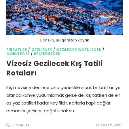
Bansko, Bulgaristan kayak
FIRSATLAR
/
GEZILECEK
/
GEZILECEK GÖRÜLECEK
/
GÖRÜLECEK
/
KEŞFEDILECEK
Vizesiz Gezilecek Kış Tatili
Rotaları
Kış mevsimi denince akla genellikle sıcak bir battaniye
altında kahve yudumlamak gelse de, kış tatilleri de en
az yaz tatilleri kadar keyiflidir. Karlarla kaplı dağlar,
romantik şehirler, doğal sıcak su…
0 YORUM
19 ŞUBAT 2025