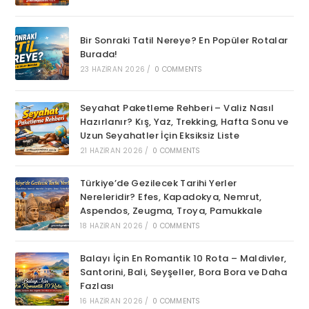
Bir Sonraki Tatil Nereye? En Popüler Rotalar
Burada!
23 HAZIRAN 2026
/
0 COMMENTS
Seyahat Paketleme Rehberi – Valiz Nasıl
Hazırlanır? Kış, Yaz, Trekking, Hafta Sonu ve
Uzun Seyahatler İçin Eksiksiz Liste
21 HAZIRAN 2026
/
0 COMMENTS
Türkiye’de Gezilecek Tarihi Yerler
Nereleridir? Efes, Kapadokya, Nemrut,
Aspendos, Zeugma, Troya, Pamukkale
18 HAZIRAN 2026
/
0 COMMENTS
Balayı İçin En Romantik 10 Rota – Maldivler,
Santorini, Bali, Seyşeller, Bora Bora ve Daha
Fazlası
16 HAZIRAN 2026
/
0 COMMENTS