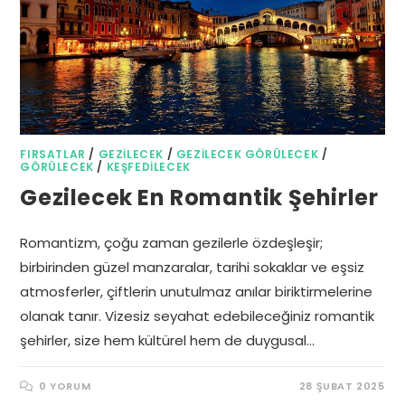
FIRSATLAR
/
GEZILECEK
/
GEZILECEK GÖRÜLECEK
/
GÖRÜLECEK
/
KEŞFEDILECEK
Gezilecek En Romantik Şehirler
Romantizm, çoğu zaman gezilerle özdeşleşir;
birbirinden güzel manzaralar, tarihi sokaklar ve eşsiz
atmosferler, çiftlerin unutulmaz anılar biriktirmelerine
olanak tanır. Vizesiz seyahat edebileceğiniz romantik
şehirler, size hem kültürel hem de duygusal…
0 YORUM
28 ŞUBAT 2025