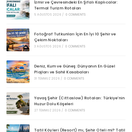
İzmir ve Çevresindeki En Şifalı Kaplıcalar:
Termal Turizm Rotaları
5 AĞUSTOS 2026
/
0 COMMENTS
Fotoğraf Tutkunları İçin En İyi 10 Şehir ve
Çekim Noktaları
3 AĞUSTOS 2026
/
0 COMMENTS
Deniz, Kum ve Güneş: Dünyanın En Güzel
Plajları ve Sahil Kasabaları
31 TEMMUZ 2026
/
0 COMMENTS
Yavaş Şehir (Cittaslow) Rotaları: Türkiye’nin
Huzur Dolu Köşeleri
27 TEMMUZ 2026
/
0 COMMENTS
Tatil Köyleri (Resort) mı, Şehir Oteli mi? Tatil