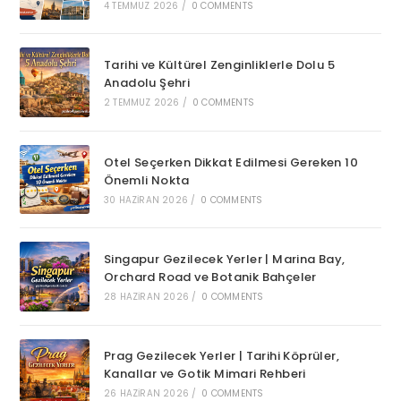
4 TEMMUZ 2026
/
0 COMMENTS
Tarihi ve Kültürel Zenginliklerle Dolu 5
Anadolu Şehri
2 TEMMUZ 2026
/
0 COMMENTS
Otel Seçerken Dikkat Edilmesi Gereken 10
Önemli Nokta
30 HAZIRAN 2026
/
0 COMMENTS
Singapur Gezilecek Yerler | Marina Bay,
Orchard Road ve Botanik Bahçeler
28 HAZIRAN 2026
/
0 COMMENTS
Prag Gezilecek Yerler | Tarihi Köprüler,
Kanallar ve Gotik Mimari Rehberi
26 HAZIRAN 2026
/
0 COMMENTS