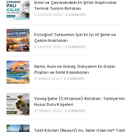
İzmir ve Çevresindeki En Şifalı Kaplıcalar:
Termal Turizm Rotaları
5 AĞUSTOS 2026
/
0 COMMENTS
Fotoğraf Tutkunları İçin En İyi 10 Şehir ve
Çekim Noktaları
3 AĞUSTOS 2026
/
0 COMMENTS
Deniz, Kum ve Güneş: Dünyanın En Güzel
Plajları ve Sahil Kasabaları
31 TEMMUZ 2026
/
0 COMMENTS
Yavaş Şehir (Cittaslow) Rotaları: Türkiye’nin
Huzur Dolu Köşeleri
27 TEMMUZ 2026
/
0 COMMENTS
Tatil Köyleri (Resort) mı, Şehir Oteli mi? Tatil