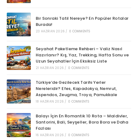
Bir Sonraki Tatil Nereye? En Popüler Rotalar
Burada!
23 HAZIRAN 2026
/
0 COMMENTS
Seyahat Paketleme Rehberi – Valiz Nasıl
Hazırlanır? Kış, Yaz, Trekking, Hafta Sonu ve
Uzun Seyahatler İçin Eksiksiz Liste
21 HAZIRAN 2026
/
0 COMMENTS
Türkiye’de Gezilecek Tarihi Yerler
Nereleridir? Efes, Kapadokya, Nemrut,
Aspendos, Zeugma, Troya, Pamukkale
18 HAZIRAN 2026
/
0 COMMENTS
Balayı İçin En Romantik 10 Rota – Maldivler,
Santorini, Bali, Seyşeller, Bora Bora ve Daha
Fazlası
16 HAZIRAN 2026
/
0 COMMENTS