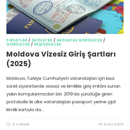
FIRSATLAR
/
GEZILECEK
/
GEZILECEK GÖRÜLECEK
/
GÖRÜLECEK
/
KEŞFEDILECEK
Moldova Vizesiz Giriş Şartları
(2025)
Moldova, Türkiye Cumhuriyeti vatandaşları için kısa
süreli ziyaretlerde vizesiz ve kimlikle giriş imkânı sunan
yakın komşularımızdan biri. 2019’da yürürlüğe giren
protokolle iki ülke vatandaşları pasaport yerine çipli
kimlik kartıyla da…
0 YORUM
14 EYLÜL 2025