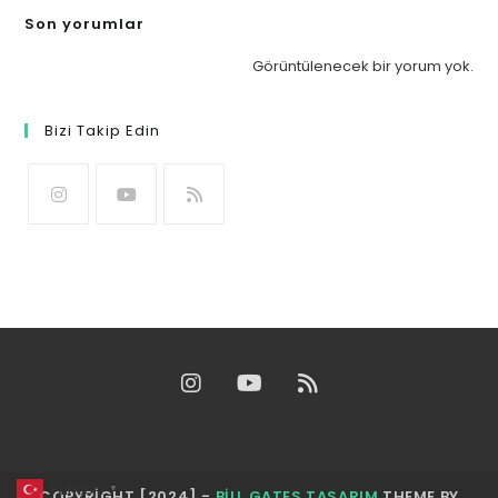
Son yorumlar
Görüntülenecek bir yorum yok.
Bizi Takip Edin
Turkish
▼
COPYRIGHT [2024] -
BILL GATES TASARIM
THEME BY