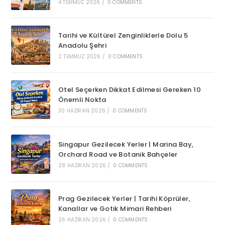
4 TEMMUZ 2026
/
0 COMMENTS
Tarihi ve Kültürel Zenginliklerle Dolu 5
Anadolu Şehri
2 TEMMUZ 2026
/
0 COMMENTS
Otel Seçerken Dikkat Edilmesi Gereken 10
Önemli Nokta
30 HAZIRAN 2026
/
0 COMMENTS
Singapur Gezilecek Yerler | Marina Bay,
Orchard Road ve Botanik Bahçeler
28 HAZIRAN 2026
/
0 COMMENTS
Prag Gezilecek Yerler | Tarihi Köprüler,
Kanallar ve Gotik Mimari Rehberi
26 HAZIRAN 2026
/
0 COMMENTS