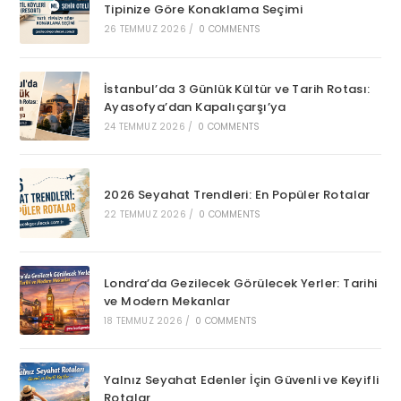
Tipinize Göre Konaklama Seçimi
26 TEMMUZ 2026
/
0 COMMENTS
İstanbul’da 3 Günlük Kültür ve Tarih Rotası:
Ayasofya’dan Kapalıçarşı’ya
24 TEMMUZ 2026
/
0 COMMENTS
2026 Seyahat Trendleri: En Popüler Rotalar
22 TEMMUZ 2026
/
0 COMMENTS
Londra’da Gezilecek Görülecek Yerler: Tarihi
ve Modern Mekanlar
18 TEMMUZ 2026
/
0 COMMENTS
Yalnız Seyahat Edenler İçin Güvenli ve Keyifli
Rotalar