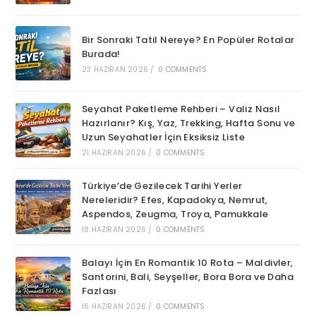
Bir Sonraki Tatil Nereye? En Popüler Rotalar
Burada!
23 HAZIRAN 2026
/
0 COMMENTS
Seyahat Paketleme Rehberi – Valiz Nasıl
Hazırlanır? Kış, Yaz, Trekking, Hafta Sonu ve
Uzun Seyahatler İçin Eksiksiz Liste
21 HAZIRAN 2026
/
0 COMMENTS
Türkiye’de Gezilecek Tarihi Yerler
Nereleridir? Efes, Kapadokya, Nemrut,
Aspendos, Zeugma, Troya, Pamukkale
18 HAZIRAN 2026
/
0 COMMENTS
Balayı İçin En Romantik 10 Rota – Maldivler,
Santorini, Bali, Seyşeller, Bora Bora ve Daha
Fazlası
16 HAZIRAN 2026
/
0 COMMENTS