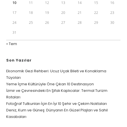
10
11
12
13
14
15
16
17
18
19
20
21
22
23
24
25
26
27
28
29
30
31
« Tem
Son Yazılar
Ekonomik Gezi Rehberi: Ucuz Uçak Bileti ve Konaklama
Tüyoları
Yeme İçme Kültürüyle Öne Çıkan 10 Destinasyon
İzmir ve Çevresindeki En Şifalı Kaplıcalar: Termal Turizm
Rotaları
Fotoğraf Tutkunları İçin En İyi 10 Şehir ve Çekim Noktaları
Deniz, Kum ve Güneş: Dünyanın En Güzel Plajları ve Sahil
Kasabaları