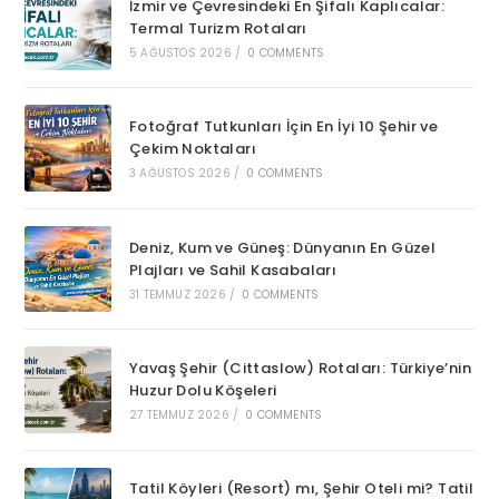
İzmir ve Çevresindeki En Şifalı Kaplıcalar:
Termal Turizm Rotaları
5 AĞUSTOS 2026
/
0 COMMENTS
Fotoğraf Tutkunları İçin En İyi 10 Şehir ve
Çekim Noktaları
3 AĞUSTOS 2026
/
0 COMMENTS
Deniz, Kum ve Güneş: Dünyanın En Güzel
Plajları ve Sahil Kasabaları
31 TEMMUZ 2026
/
0 COMMENTS
Yavaş Şehir (Cittaslow) Rotaları: Türkiye’nin
Huzur Dolu Köşeleri
27 TEMMUZ 2026
/
0 COMMENTS
Tatil Köyleri (Resort) mı, Şehir Oteli mi? Tatil