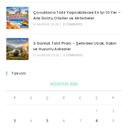
Çocuklarla Tatil Yapılabilecek En İyi 10 Yer –
Aile Dostu Oteller ve Aktiviteler
14 HAZIRAN 2026
/
0 COMMENTS
3 Günlük Tatil Planı – Şehirden Uzak, Sakin
ve Huzurlu Adresler
12 HAZIRAN 2026
/
0 COMMENTS
Takvim
AĞUSTOS 2026
P
S
Ç
P
C
C
P
1
2
3
4
5
6
7
8
9