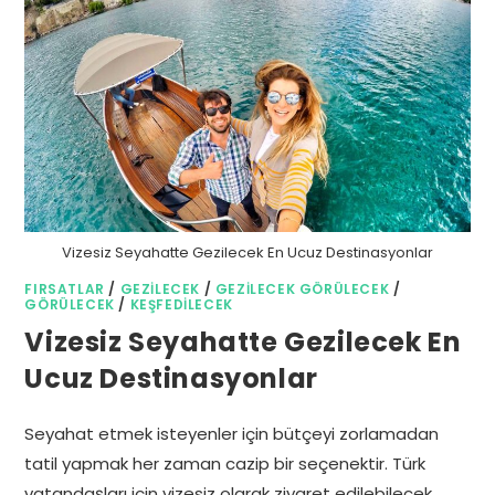
Vizesiz Seyahatte Gezilecek En Ucuz Destinasyonlar
FIRSATLAR
/
GEZILECEK
/
GEZILECEK GÖRÜLECEK
/
GÖRÜLECEK
/
KEŞFEDILECEK
Vizesiz Seyahatte Gezilecek En
Ucuz Destinasyonlar
Seyahat etmek isteyenler için bütçeyi zorlamadan
tatil yapmak her zaman cazip bir seçenektir. Türk
vatandaşları için vizesiz olarak ziyaret edilebilecek