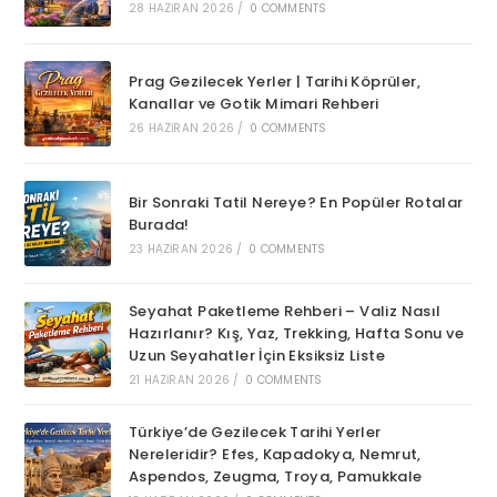
28 HAZIRAN 2026
/
0 COMMENTS
Prag Gezilecek Yerler | Tarihi Köprüler,
Kanallar ve Gotik Mimari Rehberi
26 HAZIRAN 2026
/
0 COMMENTS
Bir Sonraki Tatil Nereye? En Popüler Rotalar
Burada!
23 HAZIRAN 2026
/
0 COMMENTS
Seyahat Paketleme Rehberi – Valiz Nasıl
Hazırlanır? Kış, Yaz, Trekking, Hafta Sonu ve
Uzun Seyahatler İçin Eksiksiz Liste
21 HAZIRAN 2026
/
0 COMMENTS
Türkiye’de Gezilecek Tarihi Yerler
Nereleridir? Efes, Kapadokya, Nemrut,
Aspendos, Zeugma, Troya, Pamukkale