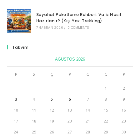
Seyahat Paketleme Rehberi: Valiz Nasıl
Hazırlanır? (Kış, Yaz, Trekking)
7 HAZIRAN 2026
/
0 COMMENTS
Takvim
AĞUSTOS 2026
P
S
Ç
P
C
C
P
1
2
3
4
5
6
7
8
9
10
11
12
13
14
15
16
17
18
19
20
21
22
23
24
25
26
27
28
29
30