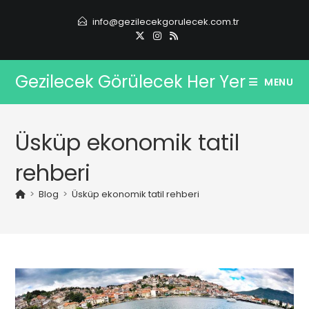
Skip
info@gezilecekgorulecek.com.tr
to
content
Gezilecek Görülecek Her Yer
MENU
Üsküp ekonomik tatil
rehberi
>
Blog
>
Üsküp ekonomik tatil rehberi