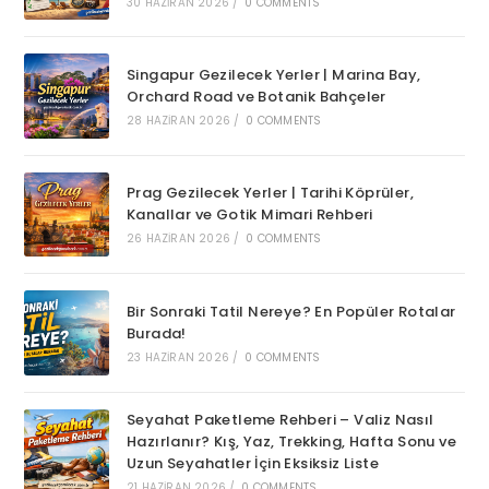
30 HAZIRAN 2026
/
0 COMMENTS
Singapur Gezilecek Yerler | Marina Bay,
Orchard Road ve Botanik Bahçeler
28 HAZIRAN 2026
/
0 COMMENTS
Prag Gezilecek Yerler | Tarihi Köprüler,
Kanallar ve Gotik Mimari Rehberi
26 HAZIRAN 2026
/
0 COMMENTS
Bir Sonraki Tatil Nereye? En Popüler Rotalar
Burada!
23 HAZIRAN 2026
/
0 COMMENTS
Seyahat Paketleme Rehberi – Valiz Nasıl
Hazırlanır? Kış, Yaz, Trekking, Hafta Sonu ve
Uzun Seyahatler İçin Eksiksiz Liste
21 HAZIRAN 2026
/
0 COMMENTS