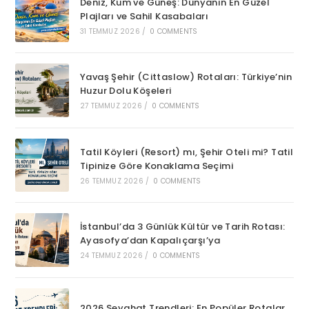
Deniz, Kum ve Güneş: Dünyanın En Güzel
Plajları ve Sahil Kasabaları
31 TEMMUZ 2026
/
0 COMMENTS
Yavaş Şehir (Cittaslow) Rotaları: Türkiye’nin
Huzur Dolu Köşeleri
27 TEMMUZ 2026
/
0 COMMENTS
Tatil Köyleri (Resort) mı, Şehir Oteli mi? Tatil
Tipinize Göre Konaklama Seçimi
26 TEMMUZ 2026
/
0 COMMENTS
İstanbul’da 3 Günlük Kültür ve Tarih Rotası:
Ayasofya’dan Kapalıçarşı’ya
24 TEMMUZ 2026
/
0 COMMENTS
2026 Seyahat Trendleri: En Popüler Rotalar