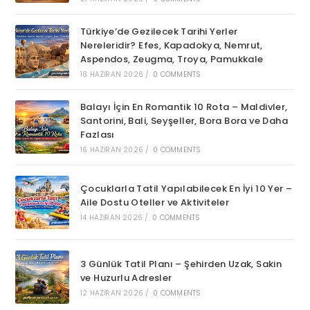
Türkiye’de Gezilecek Tarihi Yerler
Nereleridir? Efes, Kapadokya, Nemrut,
Aspendos, Zeugma, Troya, Pamukkale
18 HAZIRAN 2026
/
0 COMMENTS
Balayı İçin En Romantik 10 Rota – Maldivler,
Santorini, Bali, Seyşeller, Bora Bora ve Daha
Fazlası
16 HAZIRAN 2026
/
0 COMMENTS
Çocuklarla Tatil Yapılabilecek En İyi 10 Yer –
Aile Dostu Oteller ve Aktiviteler
14 HAZIRAN 2026
/
0 COMMENTS
3 Günlük Tatil Planı – Şehirden Uzak, Sakin
ve Huzurlu Adresler
12 HAZIRAN 2026
/
0 COMMENTS