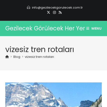
Skip
info@gezilecekgorulecek.com.tr
to
content
Gezilecek Görülecek Her Yer
MENU
vizesiz tren rotaları
>
Blog
>
vizesiz tren rotaları