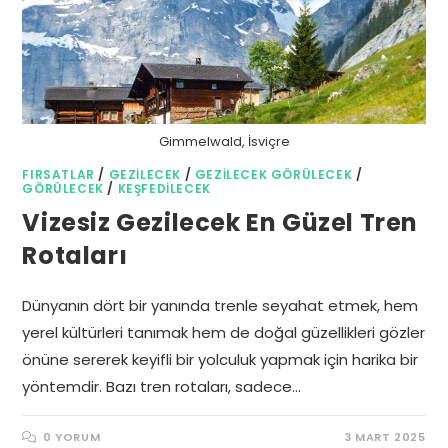
Gimmelwald, İsviçre
FIRSATLAR
/
GEZILECEK
/
GEZILECEK GÖRÜLECEK
/
GÖRÜLECEK
/
KEŞFEDILECEK
Vizesiz Gezilecek En Güzel Tren
Rotaları
Dünyanın dört bir yanında trenle seyahat etmek, hem
yerel kültürleri tanımak hem de doğal güzellikleri gözler
önüne sererek keyifli bir yolculuk yapmak için harika bir
yöntemdir. Bazı tren rotaları, sadece…
0 YORUM
3 MART 2025