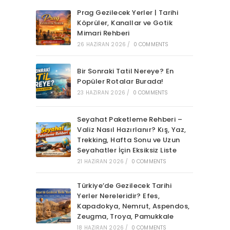
Prag Gezilecek Yerler | Tarihi
Köprüler, Kanallar ve Gotik
Mimari Rehberi
26 HAZIRAN 2026
/
0 COMMENTS
Bir Sonraki Tatil Nereye? En
Popüler Rotalar Burada!
23 HAZIRAN 2026
/
0 COMMENTS
Seyahat Paketleme Rehberi –
Valiz Nasıl Hazırlanır? Kış, Yaz,
Trekking, Hafta Sonu ve Uzun
Seyahatler İçin Eksiksiz Liste
21 HAZIRAN 2026
/
0 COMMENTS
Türkiye’de Gezilecek Tarihi
Yerler Nereleridir? Efes,
Kapadokya, Nemrut, Aspendos,
Zeugma, Troya, Pamukkale
18 HAZIRAN 2026
/
0 COMMENTS