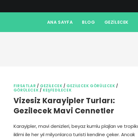
ANA SAYFA
BLOG
GEZILECEK
FIRSATLAR
/
GEZILECEK
/
GEZILECEK GÖRÜLECEK
/
GÖRÜLECEK
/
KEŞFEDILECEK
Vizesiz Karayipler Turları:
Gezilecek Mavi Cennetler
Karayipler, mavi denizleri, beyaz kumlu plajları ve tropik
iklimi ile her yıl milyonlarca turisti kendine çeker. Ancak