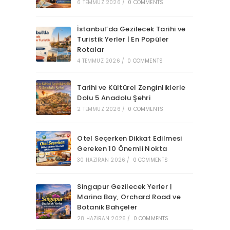
6 TEMMUZ 2026
/
0 COMMENTS
İstanbul’da Gezilecek Tarihi ve
Turistik Yerler | En Popüler
Rotalar
4 TEMMUZ 2026
/
0 COMMENTS
Tarihi ve Kültürel Zenginliklerle
Dolu 5 Anadolu Şehri
2 TEMMUZ 2026
/
0 COMMENTS
Otel Seçerken Dikkat Edilmesi
Gereken 10 Önemli Nokta
30 HAZIRAN 2026
/
0 COMMENTS
Singapur Gezilecek Yerler |
Marina Bay, Orchard Road ve
Botanik Bahçeler
28 HAZIRAN 2026
/
0 COMMENTS