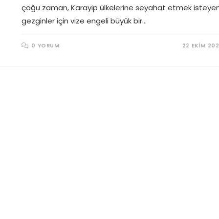
çoğu zaman, Karayip ülkelerine seyahat etmek isteye
gezginler için vize engeli büyük bir…
0 YORUM
22 EKIM 20