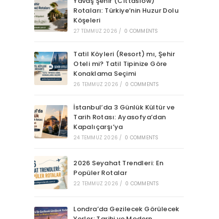
Yavaş Şehir (Cittaslow)
Rotaları: Türkiye’nin Huzur Dolu
Köşeleri
27 TEMMUZ 2026
/
0 COMMENTS
Tatil Köyleri (Resort) mı, Şehir
Oteli mi? Tatil Tipinize Göre
Konaklama Seçimi
26 TEMMUZ 2026
/
0 COMMENTS
İstanbul’da 3 Günlük Kültür ve
Tarih Rotası: Ayasofya’dan
Kapalıçarşı’ya
24 TEMMUZ 2026
/
0 COMMENTS
2026 Seyahat Trendleri: En
Popüler Rotalar
22 TEMMUZ 2026
/
0 COMMENTS
Londra’da Gezilecek Görülecek
Yerler: Tarihi ve Modern