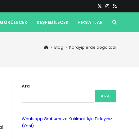
GÖRÜLECEK
KEŞFEDILECEK
FIRSATLAR
TOGGLE
WEBSITE
>
Blog
>
Karayiplerde doğa tatili
SEARCH
Ara
ARA
Whatsapp Grubumuza Katılmak İçin Tıklayınız
(Yeni)
al