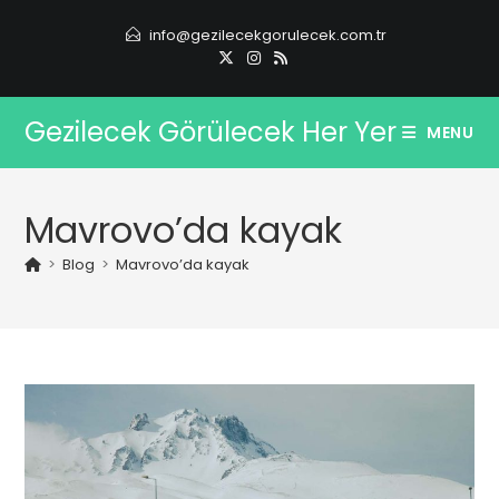
Skip
info@gezilecekgorulecek.com.tr
to
content
Gezilecek Görülecek Her Yer
MENU
Mavrovo’da kayak
>
Blog
>
Mavrovo’da kayak