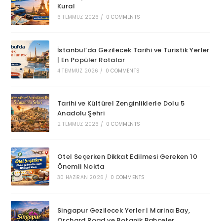
Kural
6 TEMMUZ 2026
/
0 COMMENTS
İstanbul’da Gezilecek Tarihi ve Turistik Yerler
| En Popüler Rotalar
4 TEMMUZ 2026
/
0 COMMENTS
Tarihi ve Kültürel Zenginliklerle Dolu 5
Anadolu Şehri
2 TEMMUZ 2026
/
0 COMMENTS
Otel Seçerken Dikkat Edilmesi Gereken 10
Önemli Nokta
30 HAZIRAN 2026
/
0 COMMENTS
Singapur Gezilecek Yerler | Marina Bay,
Orchard Road ve Botanik Bahçeler