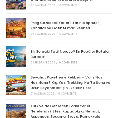
28 HAZIRAN 2026
/
0 COMMENTS
Prag Gezilecek Yerler | Tarihi Köprüler,
Kanallar ve Gotik Mimari Rehberi
26 HAZIRAN 2026
/
0 COMMENTS
Bir Sonraki Tatil Nereye? En Popüler Rotalar
Burada!
23 HAZIRAN 2026
/
0 COMMENTS
Seyahat Paketleme Rehberi – Valiz Nasıl
Hazırlanır? Kış, Yaz, Trekking, Hafta Sonu ve
Uzun Seyahatler İçin Eksiksiz Liste
21 HAZIRAN 2026
/
0 COMMENTS
Türkiye’de Gezilecek Tarihi Yerler
Nereleridir? Efes, Kapadokya, Nemrut,
Aspendos, Zeugma, Troya, Pamukkale