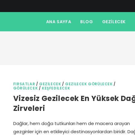
ANA SAYFA
BLOG
GEZILECEK
FIRSATLAR
/
GEZILECEK
/
GEZILECEK GÖRÜLECEK
/
GÖRÜLECEK
/
KEŞFEDILECEK
Vizesiz Gezilecek En Yüksek Da
Zirveleri
Dağlar, hem doğa tutkunları hem de macera arayan
gezginler için en etkileyici destinasyonlardan biridir. Da