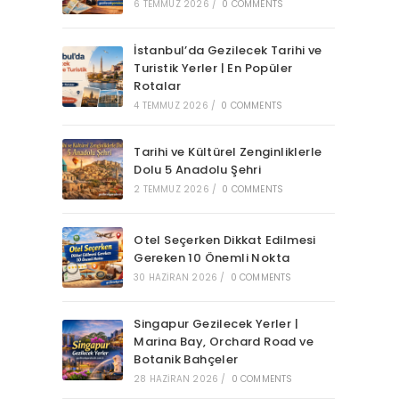
6 TEMMUZ 2026
/
0 COMMENTS
İstanbul’da Gezilecek Tarihi ve
Turistik Yerler | En Popüler
Rotalar
4 TEMMUZ 2026
/
0 COMMENTS
Tarihi ve Kültürel Zenginliklerle
Dolu 5 Anadolu Şehri
2 TEMMUZ 2026
/
0 COMMENTS
Otel Seçerken Dikkat Edilmesi
Gereken 10 Önemli Nokta
30 HAZIRAN 2026
/
0 COMMENTS
Singapur Gezilecek Yerler |
Marina Bay, Orchard Road ve
Botanik Bahçeler
28 HAZIRAN 2026
/
0 COMMENTS