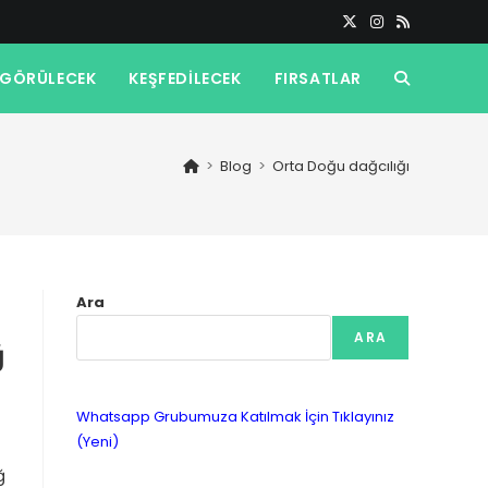
GÖRÜLECEK
KEŞFEDILECEK
FIRSATLAR
TOGGLE
WEBSITE
>
Blog
>
Orta Doğu dağcılığı
SEARCH
Ara
ARA
ğ
Whatsapp Grubumuza Katılmak İçin Tıklayınız
(Yeni)
ğ