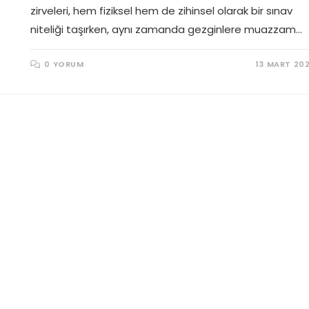
zirveleri, hem fiziksel hem de zihinsel olarak bir sınav
niteliği taşırken, aynı zamanda gezginlere muazzam…
0 YORUM
13 MART 20