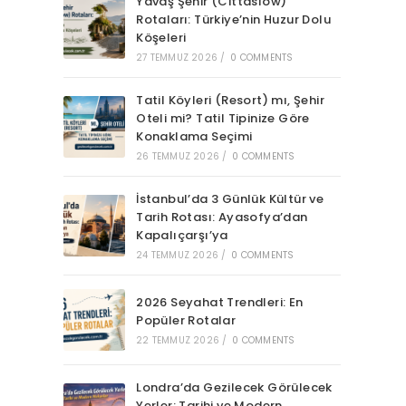
Yavaş Şehir (Cittaslow)
Rotaları: Türkiye’nin Huzur Dolu
Köşeleri
27 TEMMUZ 2026
/
0 COMMENTS
Tatil Köyleri (Resort) mı, Şehir
Oteli mi? Tatil Tipinize Göre
Konaklama Seçimi
26 TEMMUZ 2026
/
0 COMMENTS
İstanbul’da 3 Günlük Kültür ve
Tarih Rotası: Ayasofya’dan
Kapalıçarşı’ya
24 TEMMUZ 2026
/
0 COMMENTS
2026 Seyahat Trendleri: En
Popüler Rotalar
22 TEMMUZ 2026
/
0 COMMENTS
Londra’da Gezilecek Görülecek
Yerler: Tarihi ve Modern