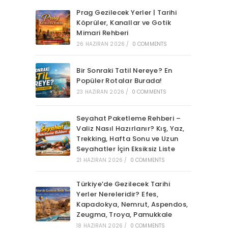
Prag Gezilecek Yerler | Tarihi
Köprüler, Kanallar ve Gotik
Mimari Rehberi
26 HAZIRAN 2026
/
0 COMMENTS
Bir Sonraki Tatil Nereye? En
Popüler Rotalar Burada!
23 HAZIRAN 2026
/
0 COMMENTS
Seyahat Paketleme Rehberi –
Valiz Nasıl Hazırlanır? Kış, Yaz,
Trekking, Hafta Sonu ve Uzun
Seyahatler İçin Eksiksiz Liste
21 HAZIRAN 2026
/
0 COMMENTS
Türkiye’de Gezilecek Tarihi
Yerler Nereleridir? Efes,
Kapadokya, Nemrut, Aspendos,
Zeugma, Troya, Pamukkale
18 HAZIRAN 2026
/
0 COMMENTS